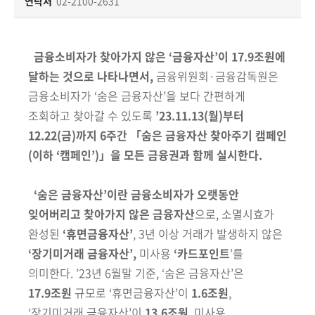
책
연락처
02-2100-2631
마
당
금융소비자가 찾아가지 않은 ‘금융자산’이 17.9조원에
정
달하는 것으로 나타나면서,
금융위원회·금융감독원은
보
금융소비자가 ‘숨은 금융자산’을 보다 간편하게
공
조회하고 찾아갈 수 있도록
’23.11.13(월)부터
개
12.22(금)까지 6주간 「숨은 금융자산 찾아주기 캠페인
(이하 ‘캠페인’)」을 모든 금융권과 함께 실시한다.
적
극
‘숨은 금융자산’이란 금융소비자가 오랫동안
행
정
잊어버리고 찾아가지 않은 금융자산
으로, 소멸시효가
완성된
‘휴면금융자산’
, 3년 이상 거래가 발생하지 않은
금
‘장기미거래 금융자산’,
미사용
‘카드포인트
’를
융
의미한다. ’23년 6월말 기준, ‘숨은 금융자산’은
위
17.9조원
규모로 ‘휴면금융자산’이
1.6조원
,
원
‘장기미거래 금융자산’이
13.6조원
, 미사용