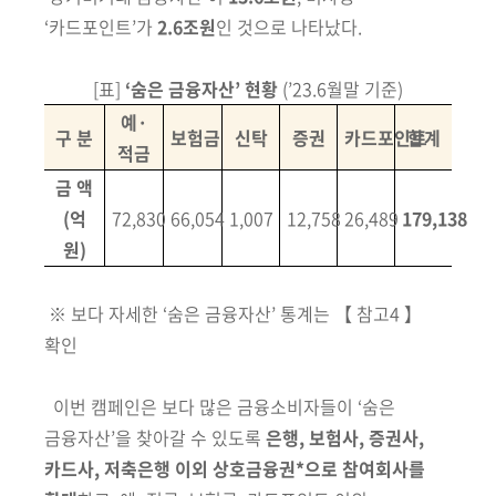
회
‘카드포인트’가
2.6조원
인 것으로 나타났다.
[표]
‘숨은 금융자산’ 현황
(’23.6월말 기준)
예·
구 분
보험금
신탁
증권
카드포인트
합계
적금
금 액
(억
72,830
66,054
1,007
12,758
26,489
179,138
원)
※ 보다 자세한 ‘숨은 금융자산’ 통계는 【 참고4 】
확인
이번 캠페인은 보다 많은 금융소비자들이 ‘숨은
금융자산’을 찾아갈 수 있도록
은행, 보험사, 증권사,
카드사, 저축은행 이외 상호금융권*으로 참여회사를