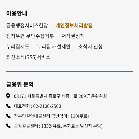
이용안내
금융행정서비스헌장
개인정보처리방침
전자우편 무단수집거부
저작권정책
누리집지도
누리집 개선제안
소식지 신청
최신소식(RSS)서비스
금융위 문의
03171 서울특별시 종로구 세종대로 209 금융위원회
대표전화 :
02-2100-2500
정부민원안내콜센터 국번없이 : 110(무료)
금감원콜센터 : 1332(유료, 통화료는 발신자 부담)