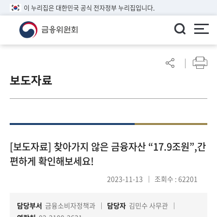
이 누리집은 대한민국 공식 전자정부 누리집입니다.
ENGLISH
어
린
보도자료
이
알
림
마
당
참
[보도자료] 찾아가지 않은 금융자산 “17.9조원”,간
여
편하게 확인해보세요!
마
당
2023-11-13
조회수 : 62201
담당부서
금융소비자정책과
담당자
김민수 사무관
정