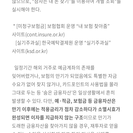
않으므로, “잠자는 내 돈 찾기”를 이용하여 개별 조회*를
실시해야 한다.
* [미청구보험금] 보험협회 운영 “내 보험 찾아줌”
사이트(cont.insure.or.kr)
[실기주과실] 한국예탁결제원 운영 “실기주과실”
사이트(ksd.or.kr)
일정기간 해외 거주로 예금계좌의 존재를
잊어버렸거나, 보험의 만기가 되었음에도 특별한 자금
수요가 없어 찾지 않거나, 카드포인트의 사용법을 몰라
그대로 두는 등 ‘숨은 금융자산’은 일상생활에서 흔히
발생할 수 있다. 다만,
예·적금, 보험금 등 금융자산은
만기 이후에는 적용금리가 점차 감소하다가 소멸시효가
완성되면 이자를 지급하지 않는 구조
이므로 만기가
도래한 금융자산을 찾아가지 않을 경우, 재투자로 얻을