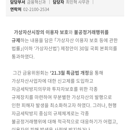
책
담당부서
금융혁신과
담당자
최민혁 사무관
마
연락처
02-2100-2534
당
정
가상자산시장의 이용자 보호
와
불공정거래행위를
보
규제
하는 내용을 담은 ｢가상자산 이용자 보호 등에 관한
공
법률｣(이하 ‘가상자산법’) 제정안이 30일 국회 본회의를
개
통과하였다.
적
그간 금융위원회는
‘21.3월 특금법 개정
을 통해
극
가상자산사업자에 대한 신고제를 도입하고
행
정
자금세탁방지의무와 투자자보호를 위한 각종
규제장치를 마련하여 무분별한 가상자산의 발행으로
금
인한 피해자 발생을 최소화하고자 하였다. 그러나, 현행
융
자금세탁방지 중심의 규제체계로는 각종
위
불공정거래행위에 대해 적극적으로 대응하기가 어렵고,
원
이용자의 피해 발생을 사전에 방지하거나