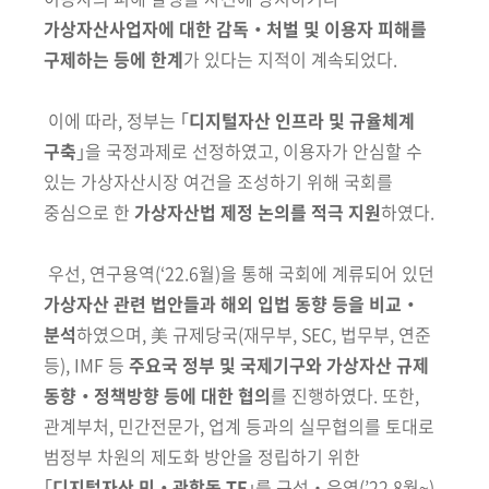
회
가상자산사업자에 대한 감독‧처벌 및 이용자 피해를
구제하는 등에 한계
가 있다는 지적이 계속되었다.
이에 따라, 정부는 ｢
디지털자산 인프라 및 규율체계
구축
｣을 국정과제로 선정하였고, 이용자가 안심할 수
있는 가상자산시장 여건을 조성하기 위해 국회를
중심으로 한
가상자산법 제정 논의를 적극 지원
하였다.
우선, 연구용역(‘22.6월)을 통해 국회에 계류되어 있던
가상자산 관련 법안들과 해외 입법 동향 등을 비교‧
분석
하였으며, 美 규제당국(재무부, SEC, 법무부, 연준
등), IMF 등
주요국 정부 및 국제기구와 가상자산 규제
동향‧정책방향 등에 대한 협의
를 진행하였다. 또한,
관계부처, 민간전문가, 업계 등과의 실무협의를 토대로
범정부 차원의 제도화 방안을 정립하기 위한
｢
디지털자산 민‧관합동 TF
｣를 구성‧운영(’22.8월~)