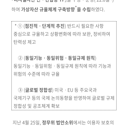
*
하여
가상자산 규율체계 구축방향
을 수립
하였다.
* ➀ (
점진적ㆍ단계적 추진
) 반드시 필요한 사항
중심으로 규율하고 상황변화에 따라 보완, 정비하여
탄력성 제고
➁ (
동일기능ㆍ동일위험ㆍ동일규제 원칙
)
동일기능ㆍ동일위험ㆍ동일규제 원칙에 따라 기능과
위험의 수준에 따라 규율
➂ (
글로벌 정합성
) 미국ㆍEU 등 주요국과
국제기구 등의 국제 논의동향을 반영하여 글로벌 규제
정합성 및 공조체계 확보
지난 4월 25일,
정무위 법안소위
에서는 이용자 보호의