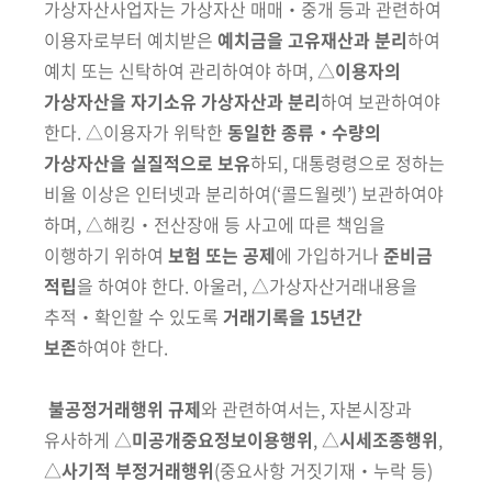
가상자산사업자는 가상자산 매매‧중개 등과 관련하여
이용자로부터 예치받은
예치금을 고유재산과 분리
하여
예치 또는 신탁하여 관리하여야 하며, △
이용자의
가상자산을 자기소유 가상자산과 분리
하여 보관하여야
한다. △이용자가 위탁한
동일한 종류‧수량의
가상자산을 실질적으로 보유
하되, 대통령령으로 정하는
비율 이상은 인터넷과 분리하여(‘콜드월렛’) 보관하여야
하며, △해킹‧전산장애 등 사고에 따른 책임을
이행하기 위하여
보험 또는 공제
에 가입하거나
준비금
적립
을 하여야 한다. 아울러, △가상자산거래내용을
추적‧확인할 수 있도록
거래기록을 15년간
보존
하여야 한다.
불공정거래행위 규제
와 관련하여서는, 자본시장과
유사하게 △
미공개중요정보이용행위
, △
시세조종행위
,
△
사기적 부정거래행위
(중요사항 거짓기재‧누락 등)