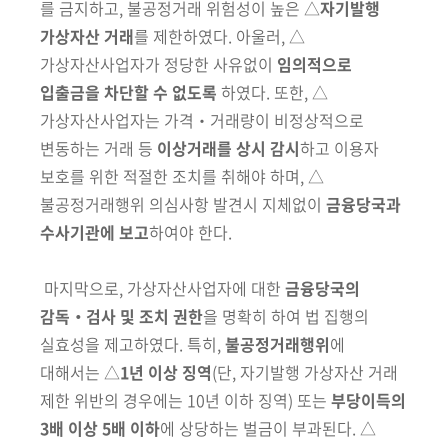
를 금지하고, 불공정거래 위험성이 높은 △
자기발행
가상자산 거래
를 제한하였다. 아울러, △
가상자산사업자가 정당한 사유없이
임의적으로
입출금을 차단할 수 없도록
하였다. 또한, △
가상자산사업자는 가격‧거래량이 비정상적으로
변동하는 거래 등
이상거래를 상시 감시
하고 이용자
보호를 위한 적절한 조치를 취해야 하며, △
불공정거래행위 의심사항 발견시 지체없이
금융당국과
수사기관에 보고
하여야 한다.
마지막으로, 가상자산사업자에 대한
금융당국의
감독‧검사 및 조치 권한
을 명확히 하여 법 집행의
실효성을 제고하였다. 특히,
불공정거래행위
에
대해서는 △
1년 이상 징역
(단, 자기발행 가상자산 거래
제한 위반의 경우에는 10년 이하 징역) 또는
부당이득의
3배 이상 5배 이하
에 상당하는 벌금이 부과된다. △