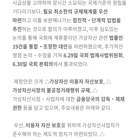
시급성을 고려하여 장시간 소요되는 국제기준의 정립을
기다리기보다,
필요 최소한의 규제체계를 우선
마련
하고 이를 보완해나가는
점진적‧단계적 입법을
추진
하는 것으로 합의가 이루어졌고, 이후 심도있는
논의를 통해 국회에 계류중이던 가상자산 관련
법률안
19건을 통합‧조정한 대안
을 마련하였으며, 추가적인
쟁점 논의‧수정을 거쳐
6.29일 국회 법제사법위원회
,
6.30일 국회 본회의
에서 통과되었다.
제정안은 크게 △
가상자산 이용자 자산보호
, △
가상자산시장의 불공정거래행위 규제
, △
가상자산시장‧사업자에 대한
금융당국의 감독‧제재
권한
등을 담고 있으며, 주요내용은 아래와 같다.
우선,
이용자 자산 보호
를 위하여 가상자산사업자가
준수해야 하는 제도적 장치가 마련되었다. △