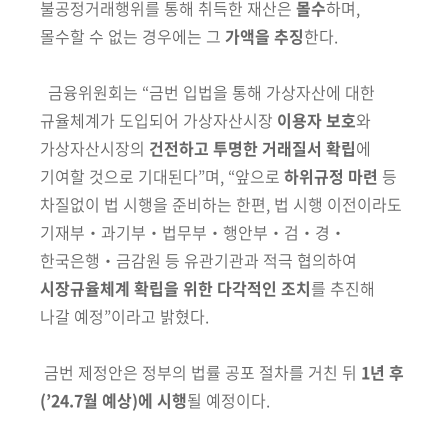
불공정거래행위를 통해 취득한 재산은
몰수
하며,
몰수할 수 없는 경우에는 그
가액을 추징
한다.
금융위원회는 “금번 입법을 통해 가상자산에 대한
규율체계가 도입되어 가상자산시장
이용자 보호
와
가상자산시장의
건전하고 투명한 거래질서 확립
에
기여할 것으로 기대된다”며, “앞으로
하위규정 마련
등
차질없이 법 시행을 준비하는 한편, 법 시행 이전이라도
기재부‧과기부‧법무부‧행안부‧검‧경‧
한국은행‧금감원 등 유관기관과 적극 협의하여
시장규율체계 확립을 위한 다각적인 조치
를 추진해
나갈 예정”이라고 밝혔다.
금번 제정안은 정부의 법률 공포 절차를 거친 뒤
1년 후
(’24.7월 예상)에 시행
될 예정이다.