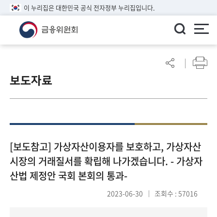
이 누리집은 대한민국 공식 전자정부 누리집입니다.
ENGLISH
어
린
보도자료
이
알
림
마
당
참
[보도참고] 가상자산이용자를 보호하고, 가상자산
여
시장의 거래질서를 확립해 나가겠습니다. - 가상자
마
산법 제정안 국회 본회의 통과-
당
2023-06-30
조회수 : 57016
정