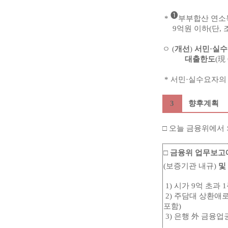
➊
*
부부합산 연소득
9억원 이하(단, 
ㅇ (
개선
)
서민·실
대출한도
(現
* 서민·실수요자의
3
향후계획
□ 오늘 금융위에서
□
금융위 업무보고
(보증기관 내규)
및
1) 시가 9억 초과
2) 주담대 상환애
포함)
3) 은행 外 금융