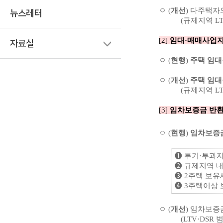
ㅇ (
개선
) 다주택
뉴스레터
(규제지역 LTV 0
[2]
임대
·
매매사업자
자료실
ㅇ (
현행
)
주택 임대
ㅇ (
개선
)
주택 임대
(규제지역 LTV 0 
[3]
임차보증금 반환
ㅇ (
현행
)
임차보증
➊ 투기·투과지
➋ 규제지역 내
➌ 2주택 보
➍ 3주택이상
ㅇ (
개선
) 임차보증
(LTV·DSR 범