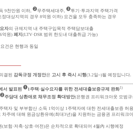
➋
➌
 9천만원 이하,
무주택세대주,
투기·투과지역 주택가격
조정대상지역의 경우 8억원 이하) 요건을 모두 충족하는 경우
수요자
의 규제지역 내 주택구입목적 주택담보대출
 6억원)
폐지
(LTV·DSR 범위 한도내 대출취급 가능)
 요건은 현행과 동일
 의결된
감독규정 개정안
은
고시 후 즉시 시행
(3.2일~)될 예정입니다.
➊
1)
에서 발표된
1주택·실수요자를 위한 전세대출보증규제 완화
➋
주담대 상환애로 채무조정 확대방안
(은행권 프리워크아웃 모범규
 1주택자 및 부부합산 소득 1억이상 1주택자에 대한 전세대출보증 허
로 차주에 대해 원금상환유예(최대3년)을 지원하는 금융권 프리워크아웃
업권(보험·저축·상호·여전)은 순차적으로 확대되어 4월內 시행예정