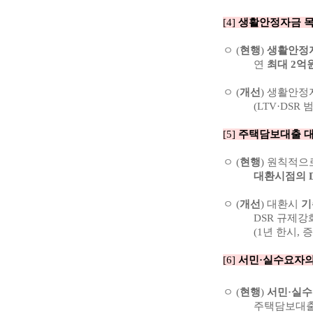
[4]
생활안정자금 목
ㅇ (
현행
)
생활안정
연
최대 2억
ㅇ (
개선
) 생활안
(LTV·DSR 범
[5]
주택담보대출 
ㅇ (
현행
) 원칙적
대환시점의 D
ㅇ (
개선
) 대환시
기
DSR 규제강화
(1년 한시, 증
[6]
서민
·
실수요자의
ㅇ (
현행
)
서민·실
주택담보대