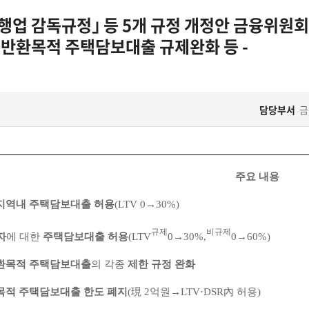
은행업 감독규정｣ 등 5개 규정 개정안 금융위원회
 반환목적 주택담보대출 규제완화 등 -
담당부서
금
주요 내용
지역내 주택담보대출 허용
(LTV 0→30%)
규제
비규제
자
에 대한
주택담보대출 허용
(LTV
0→30%,
0→60%)
환목적 주택담보대출
의 각종
제한 규정 완화
목적 주택담보대출 한도 폐지
(現 2억원→LTV·DSR內 허용)