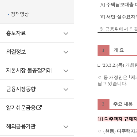
[5]
주택담보대출 대
정책영상
[6]
서민·실수요자
※ 금융위에서 의
홍보자료
1
개 요
의결정보
□ ’
23.3.2.(목)
개최
자본시장 불공정거래
ㅇ 동 개정안은 ｢
제
담고 있습니다.
금융시장동향
2
주요 내용
알기쉬운금융
[1]
다주택자
규제
해외금융기관
ㅇ (
현행
)
다주택자