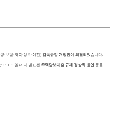
은행·보험·저축·상호·여전)
감독규정 개정안
이
의결
되었습니다.
｣(’23.1.30일)에서 발표된
주택담보대출 규제 정상화 방안
등을