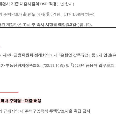
환시 기존 대출시점의 DSR 적용
(1년 한시)
의 주택담보대출 한도 폐지(現 6억원→LTV·DSR內 허용)
결된 개정안은
고시 후 즉시 시행될 예정(3.2일~)
입니다.
된
제4차 금융위원회 정례회의
에서 ｢
은행업 감독규정
｣
등 5개 업권
(
3차 부동산관계장관회의
｣(’22.11.10일) 및 ｢
2023년 금융위 업무보고
지역내
주택담보대출 허용
의 규제지역 내 주택구입목적
주택담보대출 취급 금지