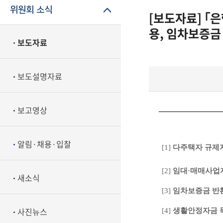
위원회 소식
[보도자료] ｢
용, 임차보증금
보도자료
보도설명자료
보고영상
알림·채용·입찰
[1]
다주택자 규제
[2]
임대·매매사업
새소식
[3]
임차보증금 반
사진뉴스
[4]
생활안정자금 