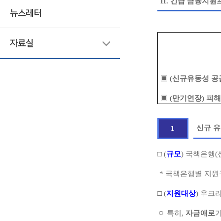
II.
긴급 금융지원
뉴스레터
자료실
▣
(신규유동성 공
▣
(만기연장) 피
신규 유
1
□ (
규모
) 국책은행(
* 국책은행별 지원규모
□ (
지원대상
) 우크
ㅇ 특히,
자금애로