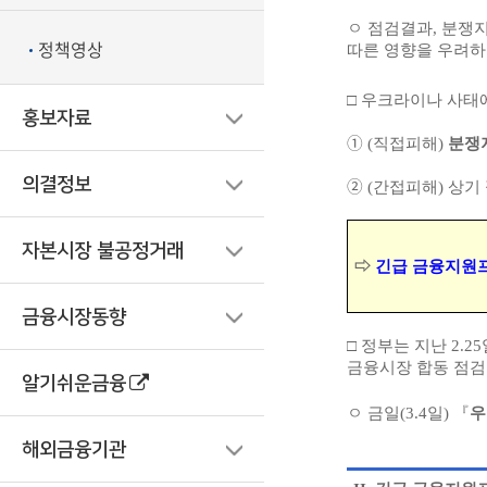
ㅇ 점검결과, 분쟁
정책영상
따른 영향을 우려하
□ 우크라이나 사태
홍보자료
➀ (직접피해)
분쟁
의결정보
➁ (간접피해) 상기
자본시장 불공정거래
⇨
긴급 금융지원
금융시장동향
□ 정부는 지난 2.
금융시장 합동 점검회
알기쉬운금융
ㅇ 금일(3.4일) 『
우
해외금융기관