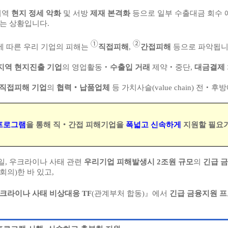
지역
현지 정세 악화
및 서방
제재 본격화
등으로 일부 수출대금 회수 
는 상황입니다.
➀
➁
에 따른 우리 기업의 피해는
직접피해
,
간접피해
등으로 파악됩니
지역 현지진출 기업
의 영업활동‧
수출입 거래
제약‧중단,
대금결제
직접피해 기업
의
협력‧납품업체
등 가치사슬(value chain) 전‧
프로그램
을 통해 직‧간접 피해기업을
폭넓고 신속하게
지원할 필요가
25일, 우크라이나 사태 관련
우리기업 피해발생시 2조원 규모
의
긴급 
의)한 바 있고,
크라이나 사태 비상대응 TF
(관계부처 합동)』에서
긴급 금융지원 