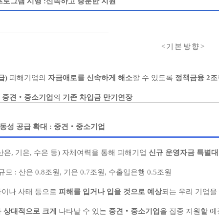
프로그램 시행
:
신속하고 충분한 지원
<
기 본 방 향
>
급)
피해기업의
자금애로를 신속하게 해소
할 수 있도록
정책금융 2조
해 중견‧중소기업
의
기존 차입금 만기연장
동성 공급 확대 : 중견‧중소기업
산은, 기은, 수은 등) 자체여력을 통해 피해기업
신규 운영자금 특별대
 : 산은 0.8조원, 기은 0.7조원, 수출입은행 0.5조원
라이나 사태 등으로
피해를 입거나 입을 것으로 예상
되는 우리 기업을
가
상대적으로 크게
나타날 수 있는
중견‧중소기업
을 집중 지원할 예