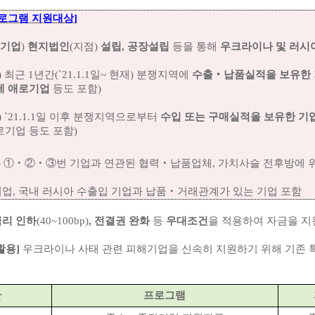
로그램 지원대상
]
 기업
)
현지법인
(지점)
설립, 공장설립
등을 통해
우크라이나 및 러시
)
최근 1년간(`21.1.1일~ 현재) 분쟁지역에
수출‧납품실적을 보유한 
제 애로기업
등도 포함)
)
`21.1.1일 이후 분쟁지역으로부터
수입 또는 구매실적을 보유한 기
로기업 등도 포함)
)
①‧②‧③번 기업과 연관된 협력‧납품업체, 가치사슬 전후방에 위
기업, 국내 러시아 수출입 기업과 납품‧거래관계가 있는 기업 포함
리 인하
(40~100bp)
, 전결권 완화
등
우대조건
을 적용하여 자금을 지
활용]
우크라이나 사태 관련 피해기업을 신속히 지원하기 위해 기존 특
관
프로그램