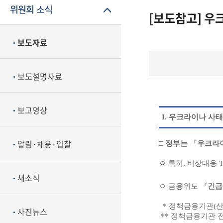
위원회 소식
[보도참고] 우
보도자료
보도설명자료
보고영상
I. 우크라이나 사
알림·채용·입찰
□
정부는
『
우크라이
ㅇ 특히, 비상대응 
새소식
ㅇ 금융위도 『
긴급
* 정책금융기관(산은
사진뉴스
** 정책금융기관 