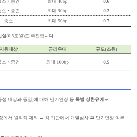
중소‧중견
최대 40bp
0.6
중소‧중견
최대 90bp
0.2
중소
최대 50bp
0.7
신설
(0.5조원)도 추진합니다.
지원대상
금리우대
규모(조원)
중소‧중견
최대 100bp
0.5
동성 대상과 동일)에 대해 만기연장 등
특별 상환유예
도
장에서 원칙적 제외 → 각 기관에서 개별심사 후 만기연장 여부