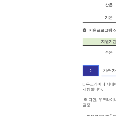
산은
기은
➋ [
지원프로그램 
지원기
수은
기존 
2
□ 우크라이나 사태
시행합니다.
※ 다만, 우크라이
결정
*