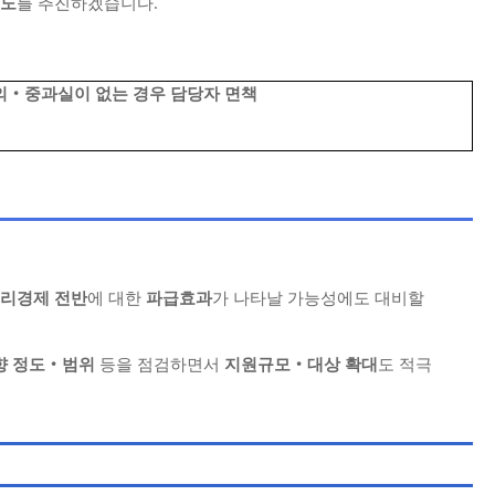
유도
를 추진하겠습니다.
의‧중과실이 없는 경우 담당자 면책
리경제 전반
에 대한
파급효과
가 나타날 가능성에도 대비할
향 정도‧범위
등을 점검하면서
지원규모‧대상 확대
도 적극