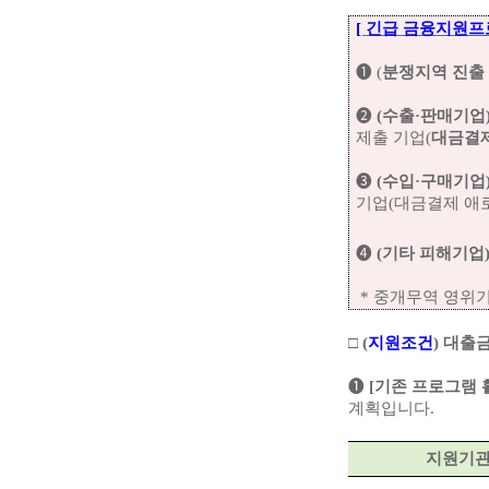
[
긴급 금융지원프
➊ (
분쟁지역 진출
➋
(수출·판매기업
제출 기업(
대금결
➌
(수입·구매기업
기업(대금결제 애
➍
(기타 피해기업
* 중개무역 영위
□
(
지원조건
)
대출금
➊
[기존 프로그램 
계획입니다.
지원기