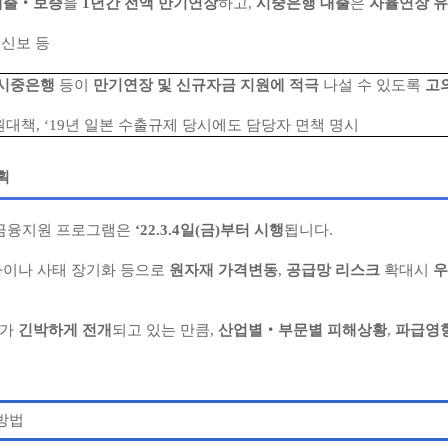
대출‧보증
을
1년간 전액 만기연장
하고,
시중은행 대출
은
자율연장 
 신보 등
 시중은행
등이
만기연장 및 신규자금 지원에 적극
나설 수 있도록
고
지원대책, ‘19년 일본 수출규제 당시에도 담당자 면책 명시
획
 금융지원 프로그램은
‘22.3.4일(금)부터 시행
됩니다.
라이나 사태 장기화 등으로
원자재 가격변동
,
공급망 리스크
확대시
우
태가
긴박하게 전개
되고 있는 만큼,
산업별‧부문별 피해상황
,
파급영
방법