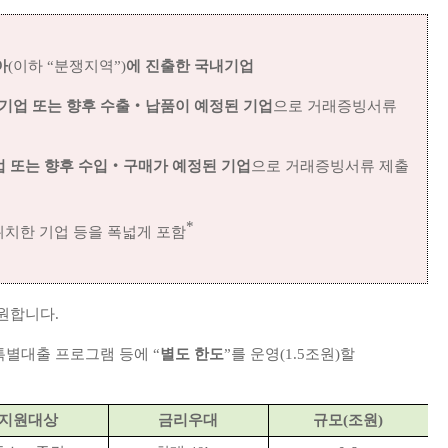
아
(이하 “분쟁지역”)
에 진출한 국내기업
기업 또는 향후 수출‧납품이 예정된 기업
으로 거래증빙서류
업 또는 향후 수입‧구매가 예정된 기업
으로 거래증빙서류 제출
*
치한 기업 등을 폭넓게 포함
원합니다.
별대출 프로그램 등에 “
별도 한도
”를 운영(1.5조원)할
지원대상
금리우대
규모(조원)