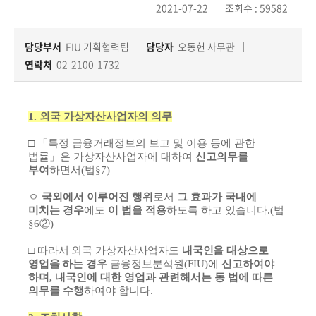
책
2021-07-22
조회수 : 59582
마
당
담당부서
FIU 기획협력팀
담당자
오동헌 사무관
연락처
02-2100-1732
정
보
공
1.
외국 가상자산사업자의 의무
개
□ 「
특정 금융거래정보의 보고 및 이용 등에 관한
법률
」
은 가상자산사업자에 대하여
신고의무를
적
부여
하면서
(
법
§7)
극
행
ㅇ
국외에서 이루어진 행위
로서
그 효과가 국내에
정
미치는 경우
에도
이 법을 적용
하도록 하고 있습니다
.
(
법
§6
②
)
□
따라서 외국 가상자산사업자도
내국인을 대상으로
금
영업을 하는
경우
금융정보분석원
(FIU)
에
신고하여야
융
하며
,
내국인에 대한 영업과 관련해서는 동 법에 따른
위
의무를 수행
하여야 합니다
.
원