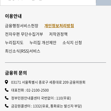
이용안내
금융행정서비스헌장
개인정보처리방침
전자우편 무단수집거부
저작권정책
누리집지도
누리집 개선제안
소식지 신청
최신소식(RSS)서비스
금융위 문의
03171 서울특별시 종로구 세종대로 209 금융위원회
대표전화 :
02-2100-2500
정부민원안내콜센터 국번없이 : 110(무료)
금감원콜센터 : 1332(유료, 통화료는 발신자 부담)