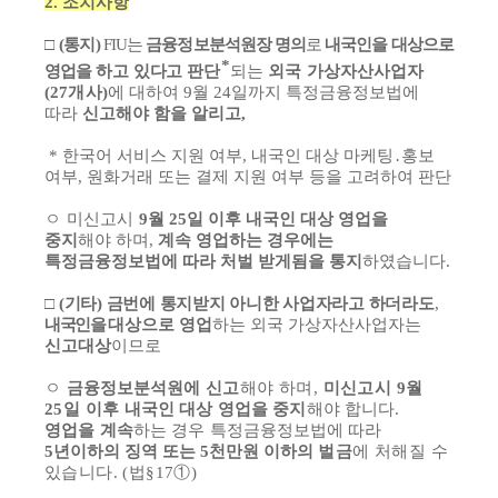
회
2.
조치사항
□
(
통지
)
FIU
는
금융정보분석원장 명의
로
내국인을 대상으로
*
영업을
하고 있다고
판단
되는
외국 가상자산사업자
(27
개사
)
에 대하여
9
월
24
일까지
특정금
융정보법에
따라
신고해야 함을 알리고
,
*
한국어 서비스 지원 여부
,
내국인 대상 마케팅
․
홍보
여부
,
원화거래 또는 결제 지원 여부 등을 고려하여 판단
ㅇ
미신고시
9
월
25
일 이후 내국인 대상 영업을
중지
해야 하며
,
계속 영업하는 경우에는
특정금융정보법에 따라 처벌 받게됨을 통지
하였습니다
.
□
(
기타
)
금번에 통지받지 아니한 사업자라고 하더라도
,
내국인을
대상으로 영업
하는 외국 가상자산사업자는
신고대상
이므로
ㅇ
금융정보분석원에
신고
해야 하며
,
미신고시
9
월
25
일 이후
내국인 대상 영업을 중지
해야 합니다
.
영업을 계속
하는 경우
특정금융정보법에 따라
5
년이하의 징역 또는
5
천만원 이하의
벌금
에 처해질 수
있습니다
.
(
법
§17
①
)