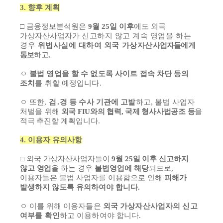
3.
향후 계획
□
금융정보분석원은
9
월
25
일 이후
에도 외국
가상자산사업자가
신고하지 않고 계속 영업을 하는
경우
위법사실에 대하여 외국 가상자산
사업자들에게
통보
하고
,
ㅇ
불법 영업을 할 수 없도록 사이트 접속 차단 등의
조치
를 취할 예정입니다
.
ㅇ
또한
,
검
․
경 등 수사 기관에 고발
하고
,
불법 사업자
처벌을
위해
외국
FIU
와의 협력
,
국제 형사사법공조 등
을
적극
추진할 계획입니다
.
4.
이용자 유의사항
□
외국 가상자산사업자들이
9
월
25
일 이후 신고하지
않고 영업
을
하는 경우
불법영업에 해당
되므로
,
이용자들은 불법 사업자를 이용함으로 인해
피해가
발생하지 않도록 유의하여야 합니다
.
ㅇ
이를 위해
이용자들은
외국 가상자산사업자의 신고
여부를 확인
하고 이용하여야 합니다
.