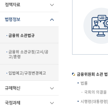
정책자료
법령정보
금융위 소관법규
금융위 소관규정/고시/공
고/훈령
입법예고/규정변경예고
금융위원회 소관 법
법률
규제혁신
국회의 의결을
시행령(대통령령
국정과제