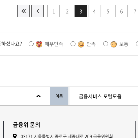
1
2
3
4
5
6
7
족하셨나요?
매우만족
만족
보통
이동
금융위 문의
03171 서울특별시 종로구 세종대로 209 금융위원회