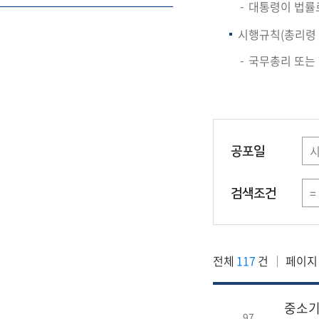
대통령이 법률
시행규칙(총리령 
국무총리 또는
공포일
검색조건
전체
117
건
페이지
중소기
97