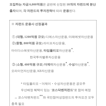
모집하는
자금 6,000억원
은 금번에 선정된
10개의
자
펀드에 분산
출자
되며,
각 자펀드의
투자전략
에 따라
운용
된다.
※
자펀드 운용사 선정결과
① (
대형, 1200억원 규모
) 디에스자산운용, 미래에셋자산운용
②(
중형, 800억원 규모
)
라이프자산운용,
*
마이다스에셋자산운용,
타임폴리오
자산운용
,
한국투자밸류자산운용
*
*
③ (
소형, 400억원 규모
)
더제이
자산운용
,
수성
자산운용
,
오라이언자산운용, KB자산운용
*
타임폴리오‧더제이‧수성자산운용은
공모주
우선배정 혜택이 있는 ‘
코스닥벤처펀드’
로 참여 예정
**
→
코스닥벤처펀드
와 국민참여성장펀드의 투자요건 모두
충족 필요