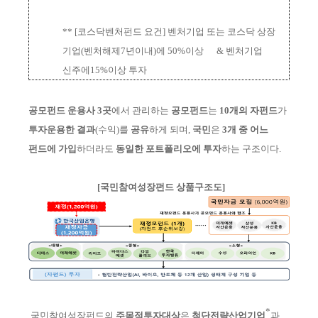
**
[
코스닥벤처펀드 요건] 벤처기업 또는 코스닥 상장
기업
(벤처해제7년이내)
에 50%이상
& 벤처기업
신주에15%이상 투자
공모펀드 운용사 3곳
에서 관리하는
공
모펀드
는
10개의 자펀드
가
투자운용한 결과
(수익)
를
공유
하게 되며,
국민
은
3개 중 어느
펀드에 가입
하더라도
동일한
포트폴리오에 투자
하는 구조이다.
[국민참여성장펀드 상품구조도]
*
국민참여성장펀드의
주목적투자대상
은
첨단전략산업기업
과