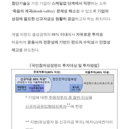
첨단기술
을 가진 기업이
스케일업 단계에서 직면
하는 소위
‘
죽음의 계곡
(death valley)
’
문제
를
해소
할
수
있도록
기
업의
성장에 필요한 신규자금
을
원활히 공급
하고자 하
는 취지이다.
개별 자펀드 결성금액의
40% 이내
에서
자유로운 투자
를
허용하여
운용사의
전문성에 기반
한
펀드의 수익성
과
안정성
제고
를 유도한다.
【
국민참여성장펀드 투자대상 및 투자방법
】
* 기업에 대한
주목적투자 중 절반 이상
을
**
신규자금유입형태의투자
에 한정
** 지분(유상증자 등 신규자금 투자), 메자닌(세컨더리