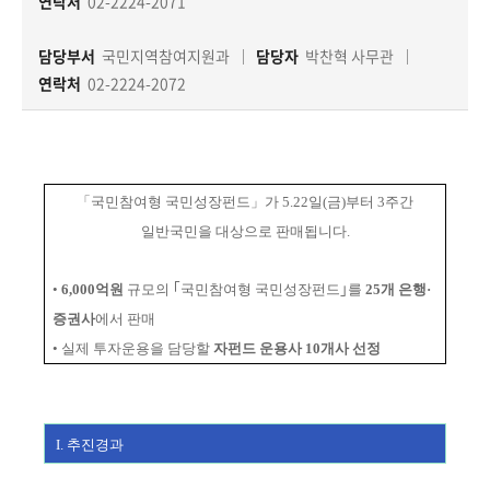
책
연락처
02-2224-2071
마
당
담당부서
국민지역참여지원과
담당자
박찬혁 사무관
연락처
02-2224-2072
정
보
공
개
「국민참여형 국민성장펀드」가 5.22일(금)부터 3주간
일반국민을 대상으로 판매됩니다.
적
극
•
6,000억원
규모의 ｢국민참여형 국민성장펀드｣를
25개 은행·
행
증권사
에서 판
매
정
•
실제 투자운용을 담당할
자펀드 운용사 10개사 선정
금
융
위
I. 추진경과
원