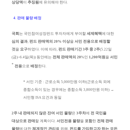
상당액
이
추징됨
에 유의해야 한다.
4. 판매 물량 배정
국회
는 국민참여성장펀드 투자자에게 부여할
세제혜택
에 대한
심의 결과
,
펀드 판
매액의 20% 이상
을
서민 전용으로 배정할
것
을
요구
하였다.
이에 따라,
펀드
판매기간 3주 중 2주
(
5.
22일
(금)~6.4일(목))
동안에는
전체
판
매액의
20
%인
1,200억원
을
서민
*
전용
으로
배정
한다.
*
서민 기준 : 근로소득 5,000만원 이하(근로소득 외에
종합소득이 있는 경우에는 종합
소득 3,800만원 이하)
→
서민형 ISA 요건과 동일
2주
내 판매되지 않은 잔여 서민 물량
은
3주차
에
전 국민을
대상으로
판매
할
계획
이다.
서민전용 물량
을
포함
한
전체 판매
물량
에 대한
체계적인
관리
를
위해,
펀드
를 가입하고자
하는 모든