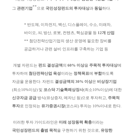
**
그
관
련기
업
으로
국민성장펀드의 투자대상
과
동일
하다
.
*
반도체, 이차전지, 백신, 디스플레이, 수소, 미래차,
바이오, AI, 방산, 로봇, 컨텐츠, 핵심광물 등
12개 산업
**
첨단전략산업기업의 생산·운영에 필요한 장비를
공급하거나 관련 설비·인프라를 구축하는 기업 등
개별 자펀드는
펀드 결성금액
의
60% 이상
을
주목적 투자대상
에
투자하여
첨단전략산업 육성
이라는
정책목표
에
부합
하도록
자금을 운용한다
.
자펀드
결성금액의 30% 이상
은
비상장기업
(최소10%이상)
및
코스닥 기술
특
례상장사
(최소10%이상)
에 대한
신규자금
공급
방식
(유상증자, 메자닌 등)
으로
투자하고,
주목적
투자
로 인정되는
유가증권시장
(코스피)
투자는 10%이내로
한다
.
이러한 투자 가이드라인은
미래 성장동력 확충
이라는
국민성장펀드의 출범
목적
을 구현하기 위한 것으로,
유망한