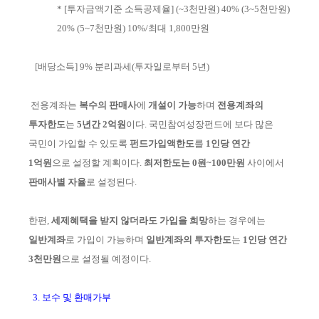
*
[투자금액기준 소득공제율] (~3천만원) 40% (3~5천만원)
20% (5~7천만원) 10%/최대 1,800만원
[배당소득] 9% 분리과세
(투자일로부터 5년)
전용계좌는
복수의 판매사
에
개설이 가능
하며
전용계좌의
투자한도
는
5년간 2억원
이다. 국민참여성장펀드에 보다 많은
국민이 가입할 수 있도록
펀드가입액
한도
를
1인당 연간
1억원
으로 설정할 계
획이다.
최저한도는 0원~100만원
사이에서
판매사별 자율
로 설정된다.
한편,
세제혜택을 받지 않더라도 가입을 희망
하는 경우에는
일반계좌
로
가입이
가능하며
일반계좌의 투자한도
는
1인당 연간
3천만원
으로 설정될 예정이다.
3. 보수 및 환매가부