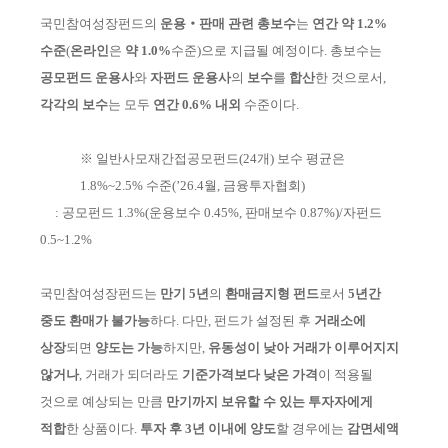
국민참여성장펀드의
운용‧판매 관련 총보수
는
연간 약 1.2%
수준
(
온라인
은
약
1.0%
수준
)
으
로 지급될 예정이다. 총보수는
공모펀드 운용사
와
자펀드 운용사
의
보수
를
합산
한
것으로서,
각각의 보수
는 모두
연간 0.6% 내외
수준이다.
※
일반사모재간접공모펀드(24개) 보수 평균은
1.8%~2.5% 수준(’26.4월, 금융투자협회)
:
공모펀드 1.3%(운용보수 0.45%, 판매보수 0.87%)/자펀드
0.5~1.2%
국민참
여성장펀드는
만기 5년
의
환매금지형 펀드
로서
5년간
중도 환매가
불
가
능
하다. 다만, 펀드가 설정된 후
거래소에
상장
되면
양도는 가능
하지만,
유동성이
낮아
거래가 이루어지지
않거나
, 거래가 되더라도
기준가격보다 낮은 가격
이 적용될
것으로 예상되는 만큼
만기까지
보유할 수 있는 투자자에게
적합
한 상품이다.
투자 후 3년 이내에 양도
할 경우에는
감면세액