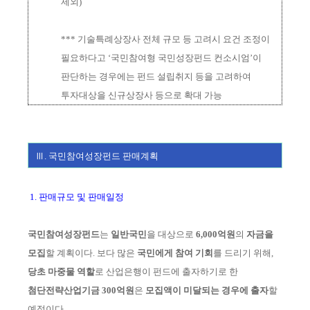
제외)
***
기술특례상장사 전체 규모 등 고려시 요건 조정이
필요하다고 ‘국민참여형 국민성장펀드 컨소시엄’이
판단하는 경우에는 펀드 설립취지 등을 고려하여
투자대상을 신규상장사 등으로 확대 가능
Ⅲ. 국민참여성장펀드 판매계획
1. 판매규모 및 판매일정
국민참여성장펀드
는
일반국민
을 대상으로
6,000억원
의
자금을
모집
할 계획
이다.
보다 많은
국민에게 참여 기회
를 드리기 위해,
당초 마중물 역할
로 산업은행이
펀드에
출자하기로 한
첨단전략산업기금 300억원
은
모집액이 미달되는 경우에 출자
할
예정이다.