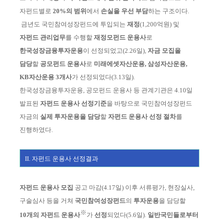
자펀드별로
20%의 범위
에서
손실을 우선 부담
하는 구조이다.
금년도
국민참여성장펀드에 투입되는
재정
(1,200억원)
및
자펀드 관
리
업무
를 수행할
재정모펀드 운용사
로
한국성장금융투자운용
이 선정
되었고
(2.26일)
,
자금
모집을
담당
할
공모펀드 운용사
로
미래에
셋
자산운용, 삼성자산운용,
KB자산운
용
3개사
가 선정되었다
(3.13일).
한국성장금융투자운용, 공모펀드 운용사 등 관계기관은 4.10일
발표된
자펀드
운용사 선정
기준
을 바탕으로 국민참여성장펀드
자금의
실제 투자운용을 담당
할
자펀드
운용사
선정 절차
를
진행하였다.
II. 자펀드 운용사 선정결과
자펀드
운용사 모집
공고 마감
(4.17일)
이후 서류평가, 현장실사,
구술심사 등을
거
쳐
국민참여성장펀드
의
투자운용
을 담당할
※
10개의 자
펀드 운용사
가
선정
되
었다
(5.6일)
.
일반국민들로부터