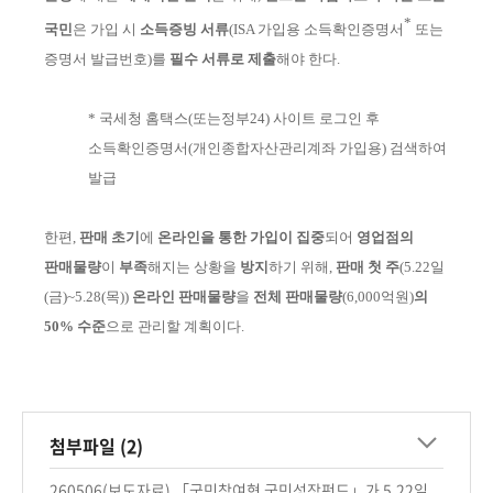
*
국민
은 가입 시
소득증빙 서류
(I
SA 가입용 소득
확인
증명서
또는
증명서 발급
번호)
를
필수 서류로 제출
해야 한다.
*
국세청 홈택스
(또는정부24)
사이트 로그인 후
소득확인증명서
(개인종합자산관리계좌 가입용)
검색하여
발급
한편,
판매 초기
에
온라인을 통한 가입이 집중
되어
영업점의
판매물량
이
부족
해지는 상황을
방지
하기 위해,
판매 첫 주
(5.22일
(금)~5.28(목))
온라인 판매
물량
을
전체 판매물량
(6,000억원)
의
50% 수준
으로 관리할 계획이다.
첨부파일 (2)
260506(보도자료) 「국민참여형 국민성장펀드」가 5.22일