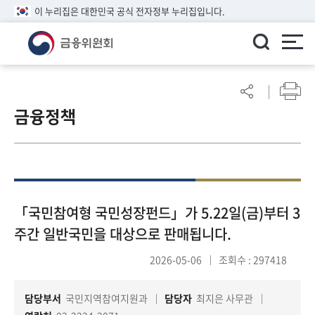
이 누리집은 대한민국 공식 전자정부 누리집입니다.
ENGLISH
어
린
금융정책
이
알
림
마
당
참
「국민참여형 국민성장펀드」가 5.22일(금)부터 3
여
주간 일반국민을 대상으로 판매됩니다.
마
당
2026-05-06
조회수 : 297418
담당부서
국민지역참여지원과
담당자
최지은 사무관
정