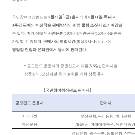
*
국민참여성장펀드는
5월22일
(금)
출시
되어
6월11일
(목)
까지
3주간 판매
되며,
선착순 판매방식
인 만큼
물량 소진시 조기마감
될
수 있다. 미리 정해진
시중은행
(10개사)
과
증권사
(15개사)
를 통해
가입할 수 있으며,
판매사의 영업시간
(통상 9시~16시)
내에
영업점 현장과 온라인
에서
동시에 판매
된다.
*
공모펀드 운용사의
증권
신
고서 제출(5.6일),
판매사별
상품심의, 전산개발 등의 절차를 거쳐 상품 출시
【
국민참여성장펀드 판매사
】
공모펀드 운용사
판매사
미래에셋
부산은행, 우리은행, 하나은행
자산운용
NH증권, 미래에셋증권, 유안타증권
경남은행, 광주은행, 농협은행, 신한