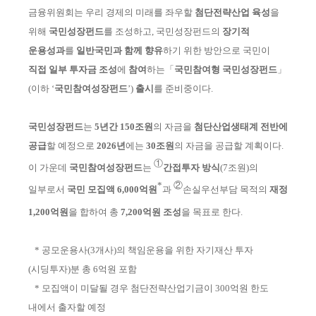
회
금융위원회는 우리 경제의 미래를 좌우할
첨단전략산업 육성
을
위해
국민성장
펀드
를 조성하고, 국민성장펀드의
장기적
운용
성과
를
일반국민과 함께 향유
하
기 위한 방안으로 국민이
직접 일부 투자금 조성
에
참여
하는
「
국민참여형 국민성장펀드
」
(이하
‘
국민참여성장
펀드
’
)
출시
를 준비중이
다.
국민성장펀드
는
5년간 150조원
의 자금을
첨단산업생태계 전반에
공급
할
예정
으로
2026년
에는
30조원
의 자금을 공급할 계획이다.
①
이 가운데
국민참여성장
펀드
는
간
접투자 방식
(7조원)
의
*
②
일부로서
국민 모집액 6,000억원
과
손실
우선부담 목적의
재정
1,200억원
을 합하여 총
7,200억원 조성
을 목표로 한다.
* 공모운용사(3개사)의 책임운용을 위한 자기재산 투자
(시딩투자)분 총 6억원 포함
* 모집액이 미달될 경우 첨단전략산업기금이 300억원 한도
내에서 출자할 예정