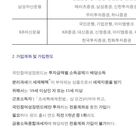
삼성자산운용
메리츠증권, 삼성증권, 신한투자증권
우리투자증권, 하나증권
국민은행, 기업은행, 아이엠뱅크
KB자산운용
KB증권, 대신증권, 신영증권, 아이엠증권, 
한국투자증권, 한화투자증권
2. 가입계좌 및 가입한도
국민참여성장펀드는
투자금액별 소득공제
와
배당소득
*
분리과세
의
세제혜택
이
부여되는 상품으로서
세제지원을 받기
위해서
는 ‘
19세 이상인 자 또는 15세
이상
근로소득자
’
(
「조세특례제한법」상 요건)
이어야 하고,
국민참여성장펀드에만
투자
하는
전용계좌
를 통한
가입
이
필요
하다.
펀드
출시 연도
직전 3개년 중 1회
라도
금융소득종합과세자
에 해당되면
전용계좌 가입이 불가
하다.