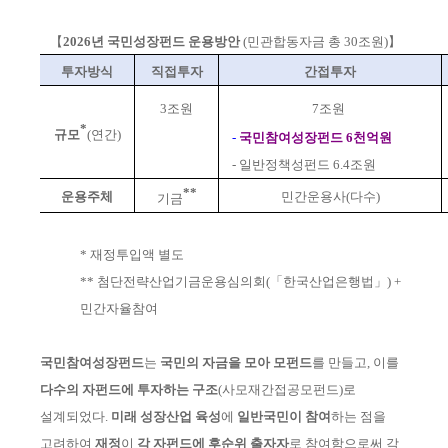
【
2026년 국민성장펀드 운용방안
(민관합동자금 총 30조원)】
투자방식
직접투자
간접투자
3조원
7조원
*
규모
(연간)
-
국민참여성장펀드 6천억원
-
일반정책성펀드 6.4조원
**
운용주체
민간운용사
(다수)
기금
* 재정투입액 별도
** 첨단전략산업기금운용심의회(「한국산업은행법」) +
민간자율참여
국민참여성장펀드
는
국민의 자금을 모아 모펀드
를 만들고, 이를
다수의 자펀드에
투자하는 구조
(사모재간접공모펀드)
로
설계되었다.
미래 성장산업 육성
에
일반
국민이
참여
하는 점을
고려하여
재정
이
각 자펀드에 후순위 출자자
로 참여
함으
로써
각