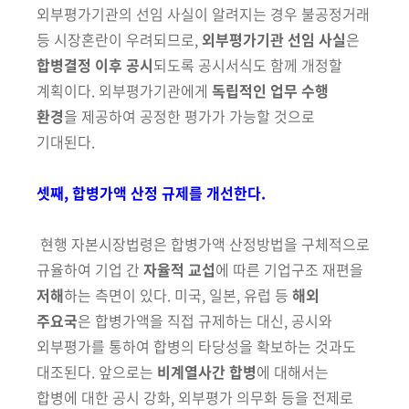
외부평가기관의 선임 사실이 알
려지는 경우 불공정거래
등 시장혼란이
우
려되므로,
외부평가기관 선임 사실
은
합병결정 이후 공시
되도록 공시
서
식도 함께 개정할
계획이다. 외
부평가기관에게
독립적인 업무 수행
환경
을
제공하여 공정한 평가가 가능할
것으로
기대된다.
셋째, 합병가액 산정 규제를 개선한다.
현행 자본시장법령은 합병가액 산정방법을 구체적으로
규율하여 기업 간
자율적 교섭
에 따른 기업구조
재편을
저해
하는 측면이 있다. 미국, 일본,
유럽 등
해외
주요국
은 합병가액을 직접 규제하는 대신, 공시와
외부평가를
통하여 합병의 타당성을 확보하는 것과도
대조된다. 앞으로는
비계열사간
합병
에 대해서는
합병에
대한 공시 강화, 외부평가 의무화 등을 전제로