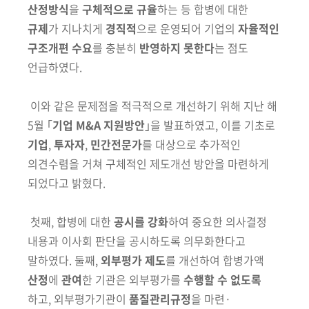
산정방식
을
구체적으로 규율
하는 등 합병에 대한
규제
가 지나치게
경직적
으로 운영되어 기업의
자율적인
구조개편 수요
를 충분히
반영하지 못한다
는 점도
언급하였다.
이와 같은 문제점을 적극적으로 개선하기 위해 지난 해
5월 ｢
기업 M&A
지원방안
｣을 발표하였고, 이를 기초로
기업
,
투자자
,
민간전문가
를 대상으로
추가적인
의견수렴을 거쳐 구체적인 제도개선 방안을 마련하게
되었다고 밝혔다.
첫째, 합병에 대한
공시를 강화
하여 중요한 의사결정
내용과 이사회 판
단을 공시하도록 의무화한다고
말하였다. 둘째,
외부평가 제도
를 개선하여 합병가액
산정
에
관여
한 기관은 외부평가를
수행할 수 없도록
하고, 외부평가기관이
품질관리규정
을 마련·