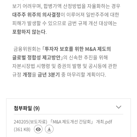
보기 어려우며,
합병가액 산정방법을 자율화하는 경우
대주주 위주의 의사결정
이 이루어져
일반주주에 대한
피해가 발생할 수 있으므로 금번 규제 개선 대상에는
포
함하지 않는다
.
금융위원회는
｢
투자자 보호를 위한
M&A 제도의
글로벌 정합성
제고방안
｣의 신속한 추진을 위해
자본시장법 시행령 및 증권의 발행 및 공시등에 관한
규정
개정
을
금년 3분기
중 마무리할 계획이다.
첨부파일 (9)
240205(보도자료) 「M&A 제도개선 간담회」 개최.pdf
(361 KB)