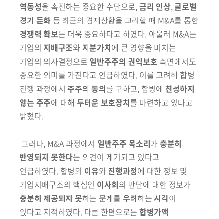
회
역동성
을 촉진하는 중요한
수단으로,
금리 인상
,
글로벌
경기 둔화
등 최근의 경제상황을 고려할
때 M&A를 통한
경쟁력 확보
는 더욱 중요하다고 하였다. 아울러 M&A는
기
업의
지배구조
와
지분가치
에 큰 영향을 미치는
기업의 의사결정으로
일반주주의 권익보호
측면에서도
중요한 의미를 가진다고 언급하였다.
이를 고려해 합병
진행 과정에서
주주의 동의
를 구하고, 합병에
찬성하지
않는 주주
에 대해
두터운 보호장치
를 마련하고 있다고
밝혔다.
그러나, M&A 과정에서
일반주주 목소리
가
충분히
반영되지 못한다
는
의
견이 제기되고 있다고
언급하였다. 합병의
이유
와
진행과정
에 대한
정
보 및
기업지배구조의 핵심인
이사회
의 판단에
대한 정보가
충분히 제공
되지 못
하는
문제를
우려
하는
시각
이
있다고 지적하였다
. 다른 한편으로는
합병가액