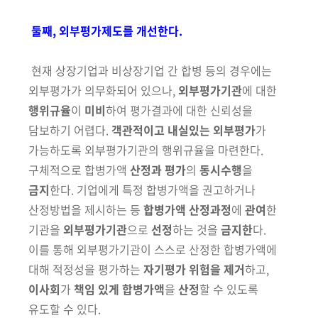
둘째, 외부평가제도를 개선한다.
현재 상장기업과 비상장기업 간 합병 등의 경우에는
외부평가가 의무화되어 있으나,
외부평가기관
에 대한
행위규율
이
미비
하여 평가결과에 대한 신뢰성을
담보하기 어렵다.
객관적이고 내실있는 외부평가
가
가능하도록
외부평가기관의 행위규율을 마련한다.
구체적으로 합병가액
산정과 평가
의
동시수행
을
금지
한다. 기업에게 특정 합병가액을 권고하거나
산정방법을 제시하는 등
합병가액 산정과정
에
관여
한
기관을
외부평가기관
으로
선정
하는 것을
금지한
다.
이를 통해 외부평가기관이 스스로 산정한 합병가액에
대해 적정성을 평가하는
자기평가 위험을 제거
하고,
이사회
가
책임 있게 합병가액
을
산정
할 수 있도록
유도할 수 있다.