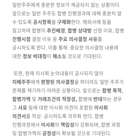
일반주주에게 충분한 정보가 제공되지 않는
상황이다.
앞으로는 일반 주주도 합병 진행경과에 대해 충분히 알
수 있도록
공시항목
을
구체화
한다. 해외사례 등을
참고하여 합병의
추진배경
,
합병
상대방
선정 이유, 합병
진행시점
결정 이유 등
주요 의사결정 사유
를
공
시하도록 한다. 이를 통해 중요한 의사결정 내용에
대한
정보 비대칭
이
해소
될 것으로 기대된다.
또한, 현재 이사회 논의내용이 공시되지 않아
지배주주
에게
편향된 의사
결정
을 하더라도 일반 주주가
문제를 제기하기 어려운 상황이다. 앞으로는
합병 목적
,
합병가액
및
거래조건의 적정성,
합병에
반대
하는 경우
그
사유
등에 대한 이사회 의견이 포함된
이사회
의견서
를 작성·공시하도록 의무화
한다. 합병
진행과정에서
이사회
의
책임성
이
강화되며, 합병 과정
및 합병가액의
공정성
이 확보될 것으로 기대된다.