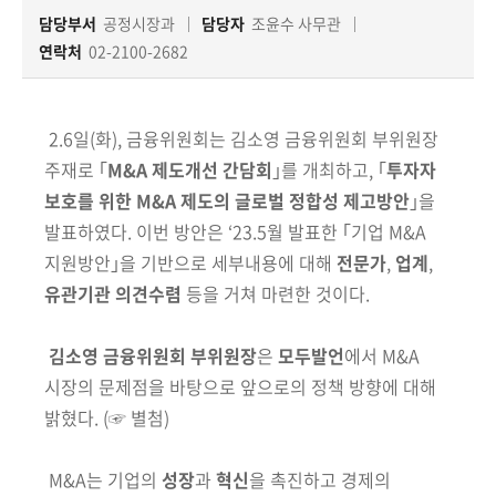
책
담당부서
공정시장과
담당자
조윤수 사무관
마
당
연락처
02-2100-2682
정
2.6일(화), 금융위원회는
김소영 금융위원회 부위원장
보
공
주재로 ｢
M&A 제도
개선 간담회
｣를 개최하고, ｢
투자자
개
보호를 위한
M&A 제도의 글로벌 정합성
제고방안
｣을
발표하였다. 이번 방안은
‘
23.5월 발표한 ｢기업 M&A
적
지원방안｣을
기반으로 세부내용에 대해
전문가
,
업계
,
극
유관기관 의견수렴
등을 거쳐 마련한 것이다.
행
정
김소영 금융위원회 부위원장
은
모두발언
에서 M&A
시장의 문제점을 바탕으로 앞으로의 정책 방향에 대해
금
밝혔다.
(☞ 별첨)
융
위
원
M&A는 기업의
성장
과
혁신
을 촉진하고 경제의