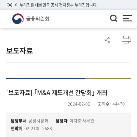
이 누리집은 대한민국 공식 전자정부 누리집입니다.
ENGLISH
어
린
보도자료
이
알
림
마
당
참
[보도자료] ｢M&A 제도개선 간담회｣ 개최
여
2024-02-06
조회수 : 44470
마
당
담당부서
공정시장과
담당자
이지호 사무관
연락처
02-2100-2688
정