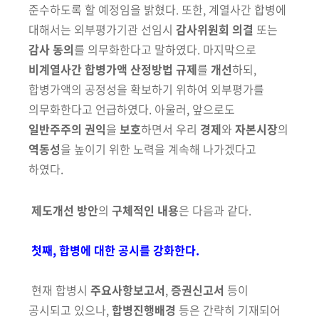
준수하도록 할 예정임을 밝혔다. 또한, 계열사간 합병에
대해서는 외부평가기관 선임시
감사위원회 의결
또는
감사 동의
를 의무화한다고 말하였다. 마지막으로
비계열사간 합병가액
산정방법 규제
를
개선
하되,
합병가액의 공정성을 확보하기 위하여 외부평
가를
의무화한다고 언급하였다. 아울러, 앞으로도
일반주주의 권익
을
보호
하면서 우리
경제
와
자본시장
의
역동성
을 높이기 위한 노력을 계속해
나가겠다고
하였다.
제도개선 방안
의
구체적인 내용
은 다음과 같다.
첫째, 합병에 대한 공시를 강화한다.
현재 합병시
주요사항보고서
,
증권신고서
등이
공시되고 있으나,
합병진행
배경
등은 간략히 기재되어