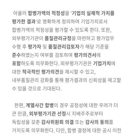
아울러
합병가액의 적정성
을
‘
기업의 실제적 가치를
평가한 결과
‘
로 명확
하게 정의하여 기업가치로서
합병가액의 적정성을 평가할 수 있도록 한다
. 또한,
외부평가기관이
품질관리규정
을 마련하고 평가업무
수행
후
평가자
및
품질관리검토자
가 해당 기준을
준수
하였는지 여부를 검토하여
평가의견서
에
포함
하도록 의무화한다. 외부평가기관은
기업가치
에
대한
적극적인 평가의견
을 제시할 수 있고,
내부품질관리 강화를 통해 평가결과의 신뢰성을 제고할
수 있을 것으로 기대된다.
한편,
계열사간 합병
의 경우 공정성에 대한 우려가 더
큰 만큼,
외부
평
가기관 선정
시
지배주주로부터
독립성을 갖춘
감사위원회 의결
또는
감
사의 동의
를
거치도록 의무화
한다. 다만, 합병 결정에 대한 공시 이전