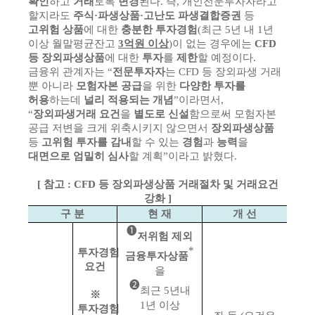
확인
하고
거래
토록
변경
된다. 즉, 개인전문투자자라고
할지라도
주식·파생상품·고난도 파생결합증권
등
고위험 상품
에 대한
충분한 투자경험
(최근 5년 내 1년
이상 월말평균잔고
3억원 이상
)이 없는 경우에는
CFD
등 장외파생상품
에 대한
투자
를
제한
할 예정이다.
금융위 관계자는 “
전문투자자
는 CFD 등 장외파생 거래
뿐 아니라
모험자본 공급
을 위한
다양한 투자를
허용
하는데
널리 적용되는 개념
”이라면서,
“
장외파생거래 요건
을
별도로 신설
함으로써 모험자본
공급 저변을 크게 위축시키지 않으면서
장외파생상품
등
고위험 투자를 감내
할 수 있는
경험
과
능력
을
대면으로 엄밀히 심사
할 계획”이라고 밝혔다.
[
참고
: CFD
등 장외파생상품 거래절차 및 거래요건
강화
]
구 분
현 재
개 선
➊
저위험 제외
*
투자경험
금융투자상품
요건
을
➋
최근 5년내
※
1년 이상
투자경험