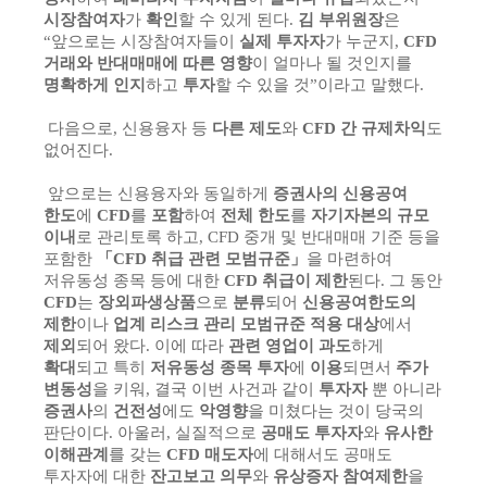
회
시장참여자
가
확인
할 수 있게 된다.
김 부위원장
은
“앞으로는 시장참여자들이
실제 투자자
가 누군지,
CFD
거래와 반대매매에 따른 영향
이 얼마나 될 것인지를
명확하게 인지
하고
투자
할 수 있을 것”이라고 말했다.
다음으로, 신용융자 등
다른 제도
와
CFD 간 규제차익
도
없어진다.
앞으로는 신용융자와 동일하게
증권사의 신용공여
한도
에
CFD
를
포함
하여
전체 한도
를
자기자본의 규모
이내
로 관리토록 하고, CFD 중개 및 반대매매 기준 등을
포함한
「CFD 취급 관련 모범규준」
을 마련하여
저유동성 종목 등에 대한
CFD 취급이 제한
된다. 그 동안
CFD
는
장외파생상품
으로
분류
되어
신용공여한도의
제한
이나
업계 리스크 관리 모범규준 적용 대상
에서
제외
되어 왔다. 이에 따라
관련 영업이 과도
하게
확대
되고 특히
저유동성 종목 투자
에
이용
되면서
주가
변동성
을 키워, 결국 이번 사건과 같이
투자자
뿐 아니라
증권사
의
건전성
에도
악영향
을 미쳤다는 것이 당국의
판단이다. 아울러, 실질적으로
공매도 투자자
와
유사한
이해관계
를 갖는
CFD 매도자
에 대해서도 공매도
투자자에 대한
잔고보고 의무
와
유상증자 참여제한
을