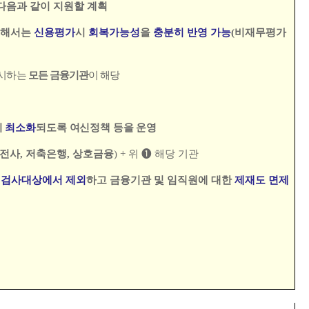
다음과 같이 지원할 계획
대해서는
신용평가
시
회복가능성
을
충분히 반영 가능
(
비재무평가
실시하는
모든 금융기관
이 해당
이
최소화
되도록 여신정책 등을 운영
전사
,
저축은행
,
상호금융
)
+
위
➊
해당 기관
는
검사대상에서 제외
하고 금융기관 및 임직원에 대한
제재도 면제