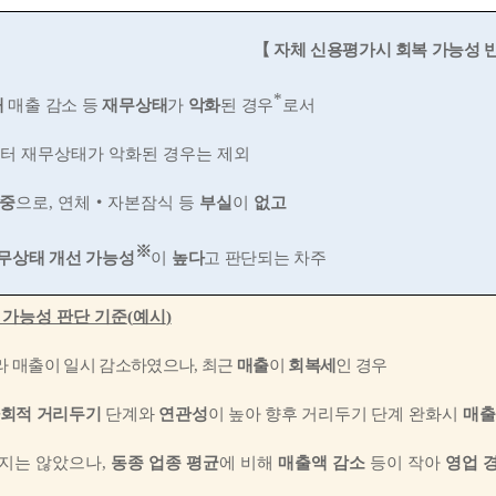
【
자체 신용평가시 회복 가능성 
*
해
매출 감소 등
재무상태
가
악화
된 경우
로서
터 재무상태가 악화된 경우는 제외
 중
으로
,
연체
‧
자본잠식 등
부실
이
없고
※
무상태 개선
가능성
이
높다
고
판단되는 차주
 가능성 판단 기준
(
예시
)
라 매출이 일시 감소하였으나
,
최근
매출
이
회복세
인 경우
회적 거리두기
단계와
연관성
이 높아 향후 거리두기 단계
완화시
매출
지는 않았으나
,
동종 업종 평균
에 비해
매출액 감소
등이 작아
영업 