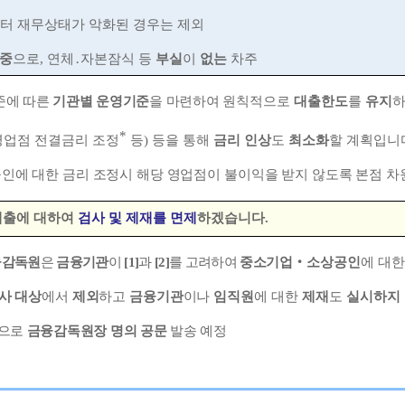
터 재무상태가 악화된 경우는 제외
 중
으로
,
연체
․
자본잠식 등
부실
이
없는
차주
준에 따른
기관별 운영기준
을 마련하여 원칙적
으로
대출한도
를
유지
*
영업점 전결금리 조정
등
)
등을 통해
금리 인상
도
최소화
할 계획입니
인에 대한 금리 조정시 해당 영업점이 불이익을 받지 않도록
본점 차
대출에 대하여
검사 및 제재를 면제
하겠습니다
.
융감독원
은
금융기관
이
[1]
과
[2]
를 고려하여
중소
기업
‧
소상공인
에 대
사 대상
에서
제외
하고
금융기관
이나
임직원
에
대한
제재
도
실시하지
상으로
금융감독원장 명의 공문
발송 예정