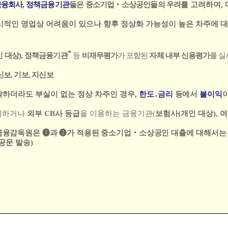
금융회사
,
정책금융기관
들은 중소기업
‧
소상공인들의 우려를
고려하여
,
시적인 영업상 어려움이 있으나 향후 정상화
가능성이 높은 차주에 
*
인 대상
)
,
정책금융기관
등
비재무평가
가 포함된
자체 내부
신용평가
를 
신보
,
기보
,
지신보
하더라도 부실이 없는 정상 차주인 경우
,
한도
․
금리
등에서
불이익
시하거나
외부
CB
사 등급
을 이용하는 금융기관
(
보험사
(
개인 대상
),
여
금융감독원은
➊
과
➋
가 적용된 중소기업
‧
소상공인
대출에 대해서
공문 발송
)