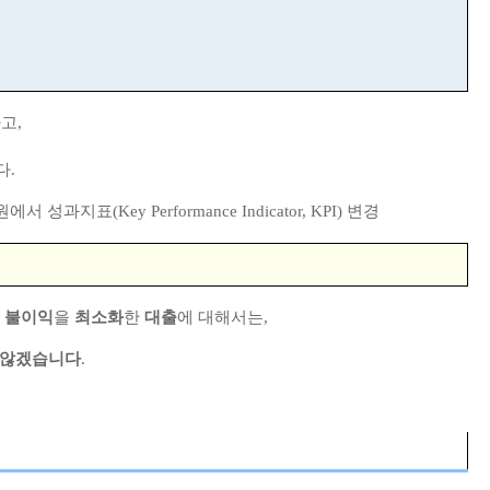
하고
,
다
.
원에서 성과지표
(Key Performance Indicator, KPI)
변경
한
불이익
을
최소화
한
대출
에 대해서는
,
 않겠습니다
.