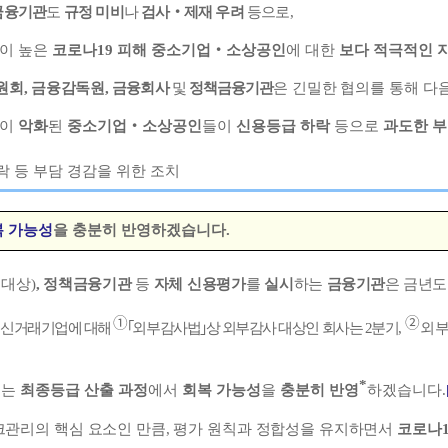
금융기관
도
규정 미비
나
검사
‧
제재 우려
등으로
,
이 높은
코로나
19
피해 중소기업
‧
소상공인
에 대한
보다 적극적인 
원회
,
금융감독원
,
금융회사
및
정책금융기관
은
긴밀한 협의를
통해 다
이
악화
된
중소기업
‧
소상공인
들이
신용등급 하락
등으로
과도한 
 등 부담 경감을 위한 조치
복 가능성
을 충분히 반영하겠습니다
.
 대상
)
,
정책금융기관
등
자체 신용평가
를
실시
하는
금융기관
은 금년
➀
➁
신거래기업에 대해
｢
외부감사법
｣
상 외부감사 대상인 회사는
2
분기
,
외부
*
또는
최종등급 산출 과정
에서
회복 가능성
을
충분히 반영
하겠습니다
.
관리의 핵심 요소인 만큼
,
평가 원칙과 정합성을 유지하면서
코로나