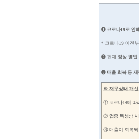
➊
코로나
19
로 인
*
코로나
19
이전부
➋
현재
정상 영업
➌
매출 회복
등
재
※
재무상태 개선
①
코로나
19
에 따
②
업종 특성
상
사
③
매출이 회복되