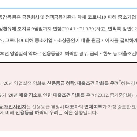
융감독원
은
금융회사
및
정책금융기관
과 함께
코로나
19
피해 중소기업
상환유예 조치
를
9
월말
까지
연장
(`20.4.1.~`21.9.30.)
하고
,
연착륙 방안
(`2
해
,
코로나
19
피해 중소기업
‧
소상공인
이
대출
원금
‧
이자
를
급박하게
`20
년 영업실적
악화
로
신용등급
이
하락
할 경우
,
금리
‧
한도
등
대출조건
*
우
, ’20
년 영업실적 악화로
신용등급 하락
,
대출조건 악화
를
우려
하는 경
%
가
‘20
년 매출 감소
로 인한
대출조건 악화
를 우려
(’20.12,
중기중앙회
)
등 개인사업자
는 신용등급 결정시
대표자
의
연체여부
가
가장 중요한 
에 비해
신용등급 하락
의
우려
는
작은
상황입니다
.