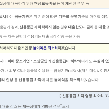
실성에 대응하기 위해
현금
보유비율
등이
개선
된 경우 등
실시
하는
금융기관
은 위 기준에 따른
기관별 운영기준
을 마련할 예
신용평가 결과
,
신용등급
이
하락하지 않는
경우
대출한도
나
금리
등
대출 
승 등 차주 전반에 적용되는 대출금리 상승 등은 가능
하더라도 대출조건 등
불이익은 최소화
하겠습니다
.
나
19
피해
중소기업
‧
소상공인
의
신용등급
이
하락
하더라도
부실이 없
하거나 외부
CB
사 등급을 이용하는 금융기관
(
보험사
(
개인 대상
),
여전
금리 인상
등
신용등급 하락
에 따른
불이익
을
최소화
하겠습니다
.
【
신용등급 하락 영향 최소화 조
*
해
매출 감소 등
재무상태
가
악화
된 경우
로서