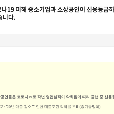
로나19 피해 중소기업과 소상공인이 신용등급하
습니다.
공인들은 코로나
19
로 작년 영업실적이 악화됨에
따라 금년 중 신용
%
가
’20
년 매출 감소로 인한 대출조건 악화를 우려
(
중기중앙회
)