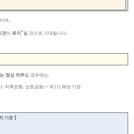
정이며
,
*
조건
이
유지
될 것으로 기대됩니다
.
는 정상 차주
일 경우에는
,
사
,
저축은행
,
상호금융
) +
위 [1]
해당 기관
치 기준
】