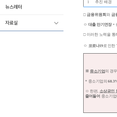
1
추진 배경
뉴스레터
□
금융위원회
와
금
자료실
ㅇ
대출 만기연장
‧
□
이러한 노력을 통
ㅇ
코로나
19
로 인한
※
중소기업
의 경
*
중소기업의
60.3
ㅇ
한편
,
소상공인 
줄어
들어
중소기업