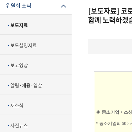
위원회 소식
[보도자료] 코
함께 노력하겠
보도자료
보도설명자료
보고영상
알림·채용·입찰
새소식
◈
중소기업
‧
소상
*
중소기업의
60.3
사진뉴스