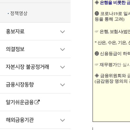
◈
은행을 비롯한 
정책영상
➊
코로나
19
로 일
등을 통해 고려
)
홍보자료
☞
은행
,
보험사
(
법
*
산은
,
수은
,
기은
,
의결정보
➋
신용등급이 하락
☞
재무평가
만 실
자본시장 불공정거래
◈
금융위원회와 
(
금감원장 명의의 
금융시장동향
알기쉬운금융
해외금융기관