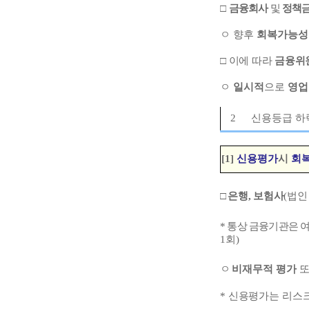
□
금융회사
및
정책
ㅇ
향후
회복가능성
□
이에 따라
금융위
ㅇ
일시적
으로
영업
2
신용등급 하락
[1]
신용평가
시
회
□
은행
,
보험사
(
법인
*
통상 금융기관은
여
1
회
)
ㅇ
비재무적 평가
*
신용평가는 리스크