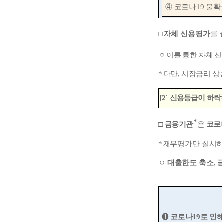
④
코로나
19
불확
□
자체 신용평가
를
ㅇ
이를 통한 자체 
*
다만
,
시장금리 상
[2]
신용등급이 하락
*
□
금융기관
은
코로
*
재무평가만 실시
ㅇ
대출한도 축소
,
➊
코로나
19
로 인