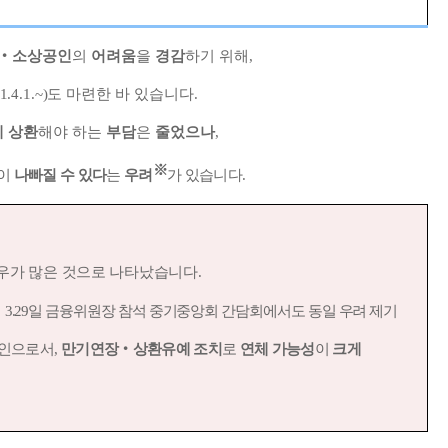
‧
소상공인
의
어려움
을
경감
하기 위해
,
1.4.1.~)
도 마련한 바 있습니다
.
 상환
해야 하는
부담
은
줄었으나
,
※
이
나빠질 수 있다
는
우려
가 있습니다
.
우가 많은 것으로 나타났습니다
.
→
3.29
일 금융위원장 참석 중기중앙회 간담회에서도 동일 우려 제기
요인으로서
,
만기연장
‧
상환유예 조치
로
연체 가능성
이
크게