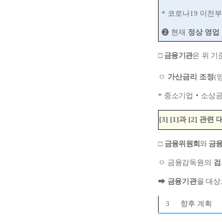
*
코로나
19
이전부
➋
현재
정상 영업
□
금융기관
은 위 기
ㅇ
가산금리 조정
(
*
중소기업
‧
소상공
[3] [1]
과
[2]
관련 
□
금융위원회
와
금
ㅇ
금융감독원의
검
➡
금융기관
을 대
3
향후 계획