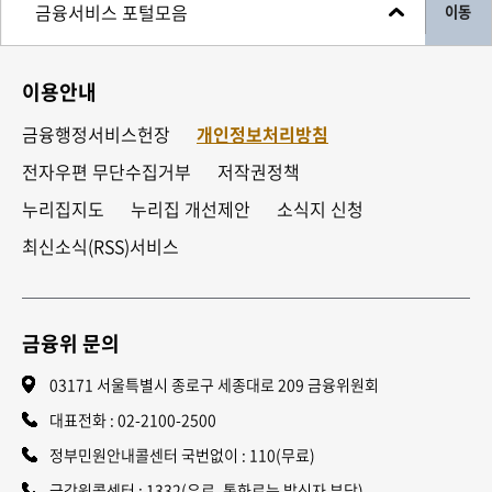
이동
이용안내
금융행정서비스헌장
개인정보처리방침
전자우편 무단수집거부
저작권정책
누리집지도
누리집 개선제안
소식지 신청
최신소식(RSS)서비스
금융위 문의
03171 서울특별시 종로구 세종대로 209 금융위원회
대표전화 :
02-2100-2500
정부민원안내콜센터 국번없이 : 110(무료)
금감원콜센터 : 1332(유료, 통화료는 발신자 부담)