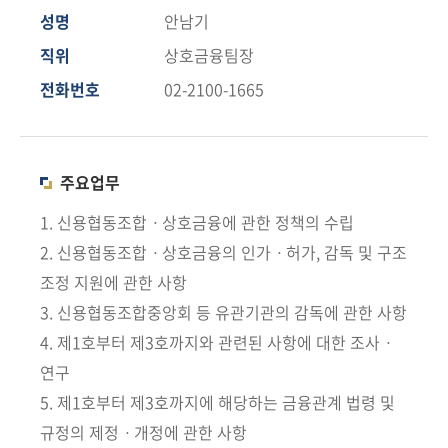
책
성명
안남기
마
당
직위
상호금융팀장
전화번호
02-2100-1665
정
보
공
개
주요업무
1. 신용협동조합ㆍ상호금융에 관한 정책의 수립
적
2. 신용협동조합ㆍ상호금융의 인가ㆍ허가, 감독 및 구조
극
행
조정 지원에 관한 사항
정
3. 신용협동조합중앙회 등 유관기관의 감독에 관한 사항
4. 제1호부터 제3호까지와 관련된 사항에 대한 조사ㆍ
금
연구
융
5. 제1호부터 제3호까지에 해당하는 금융관계 법령 및
위
원
규정의 제정ㆍ개정에 관한 사항