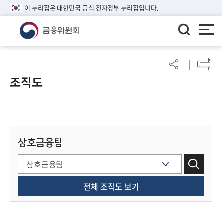
이 누리집은 대한민국 공식 전자정부 누리집입니다.
ENGLISH
어
린
조직도
이
알
림
마
당
상호금융팀
참
여
마
당
전체 조직도 보기
정