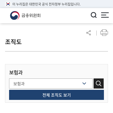
이 누리집은 대한민국 공식 전자정부 누리집입니다.
ENGLISH
어
린
조직도
이
알
림
마
당
보험과
참
여
마
당
전체 조직도 보기
정