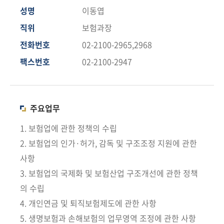
책
성명
이동엽
마
당
직위
보험과장
전화번호
02-2100-2965,2968
정
팩스번호
02-2100-2947
보
공
개
주요업무
적
극
1. 보험업에 관한 정책의 수립
행
2. 보험업의 인가·허가, 감독 및 구조조정 지원에 관한
정
사항
3. 보험업의 국제화 및 보험산업 구조개선에 관한 정책
금
의 수립
융
위
4. 개인연금 및 퇴직보험제도에 관한 사항
원
5. 생명보험과 손해보험의 업무영역 조정에 관한 사항