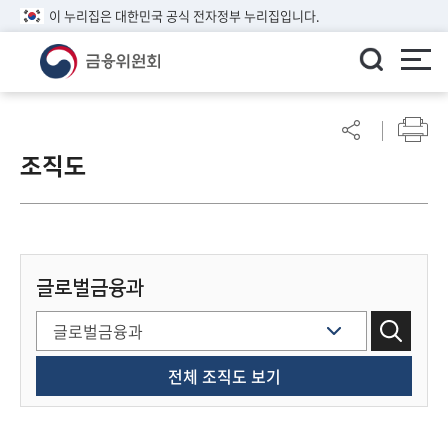
이 누리집은 대한민국 공식 전자정부 누리집입니다.
ENGLISH
어
린
조직도
이
알
림
마
당
글로벌금융과
참
여
마
당
전체 조직도 보기
정