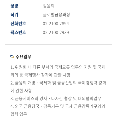
책
성명
김윤희
마
당
직위
글로벌금융과장
전화번호
02-2100-2894
정
팩스번호
02-2100-2939
보
공
개
주요업무
적
극
1. 위원회 내 다른 부서의 국제교류 업무의 지원 및 국제
행
회의 등 국제행사 참가에 관한 사항
정
2. 금융의 개방ㆍ국제화 및 금융산업의 국제경쟁력 강화
에 관한 사항
금
3. 금융서비스의 양자ㆍ다자간 협상 및 대외협력업무
융
위
4. 외국 금융당국ㆍ감독기구 및 국제 금융감독기구와의
원
협력 업무