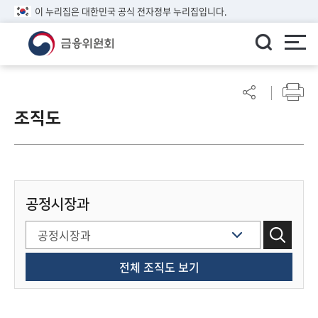
이 누리집은 대한민국 공식 전자정부 누리집입니다.
ENGLISH
어
린
조직도
이
알
림
마
당
공정시장과
참
여
마
당
전체 조직도 보기
정