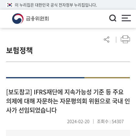
이 누리집은 대한민국 공식 전자정부 누리집입니다.
ENGLISH
어
린
보험정책
이
알
림
마
당
참
[보도참고] IFRS재단에 지속가능성 기준 등 주요
여
의제에 대해 자문하는 자문평의회 위원으로 국내 인
마
사가 선임되었습니다
당
2024-02-20
조회수 : 54307
정