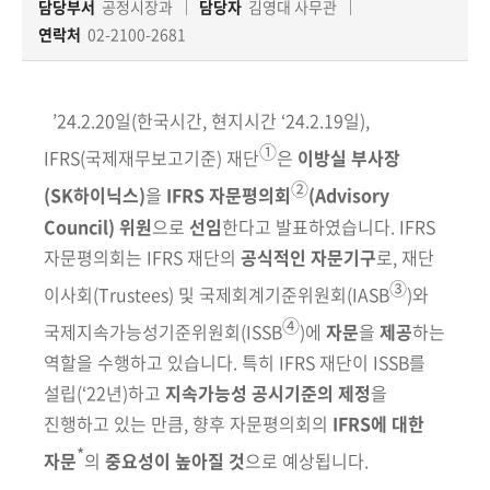
책
담당부서
공정시장과
담당자
김영대 사무관
마
연락처
02-2100-2681
당
정
’24.2.20
일
(
한국시간
,
현지시간
‘24.2.19
일
)
,
보
①
IFRS
(
국제재무보고기준
)
재단
은
이방실 부사장
공
②
개
(SK
하이닉스
)
을
IFRS
자문평의회
(Advisory
Council)
위원
으로
선임
한다고 발표하였습니다
. IFRS
적
자문평의회는
IFRS
재단의
공식적인 자문
기구
로
,
재단
극
③
이사회
(Trustees)
및 국제회계기준위원회
(IASB
)
와
행
④
정
국제지속
가능성기준위원회
(ISSB
)
에
자문
을
제공
하는
역할을 수행하고 있습니다
.
특히
IFRS
재단이
ISSB
를
설립
(‘22
년
)
하고
지속가능성 공시기준의 제정
을
금
융
진행하고 있는 만큼
,
향후 자문평의회의
IFRS
에 대한
위
*
자문
의
중요성이 높아질
것
으로 예상됩니다
.
원