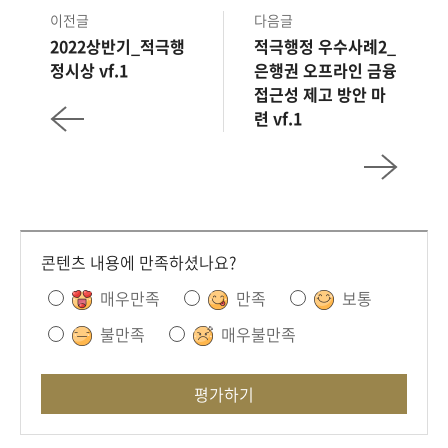
회
이전글
다음글
2022상반기_적극행
적극행정 우수사례2_
정시상 vf.1
은행권 오프라인 금융
접근성 제고 방안 마
련 vf.1
콘텐츠 내용에 만족하셨나요?
매우만족
만족
보통
불만족
매우불만족
평가하기