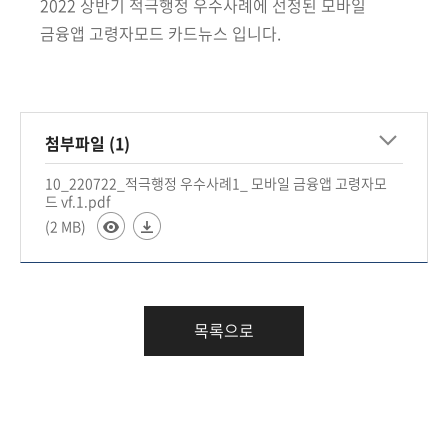
책
2022 상반기 적극행정 우수사례에 선정된 모바일
마
금융앱 고령자모드 카드뉴스 입니다.
당
정
보
첨부파일 (1)
공
개
10_220722_적극행정 우수사례1_ 모바일 금융앱 고령자모
드 vf.1.pdf
(2 MB)
적
극
행
정
목록으로
금
융
위
원