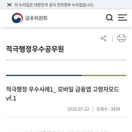
이 누리집은 대한민국 공식 전자정부 누리집입니다.
ENGLISH
어
린
적극행정우수공무원
이
알
림
마
당
참
적극행정 우수사례1_ 모바일 금융앱 고령자모드
여
vf.1
마
당
2022-07-22
조회수 : 3439
정