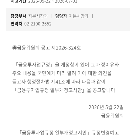
책
예고기간
2026-05-22 ~ 2026-07-01
마
당
담당부서
자본시장과
담당자
자본시장과
연락처
02-2100-2652
정
보
공
◉금융위원회 공고 제2026-324호
개
「금융투자업규정」을 개정함에 있어 그 개정이유와
적
주요 내용을 국민에게 미리 알려 이에 대한 의견을
극
듣고자 행정절차법 제41조에 따라 다음과 같이
행
「금융투자업규정 일부개정고시안」을 공고합니다.
정
2026년 5월 22일
금
금융위원회
융
위
원
「금융투자업규정 일부개정고시안」규정변경예고