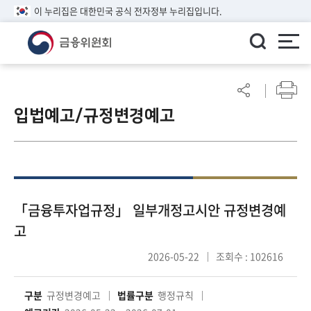
이 누리집은 대한민국 공식 전자정부 누리집입니다.
ENGLISH
어
린
입법예고/규정변경예고
이
알
림
마
당
참
「금융투자업규정」 일부개정고시안 규정변경예
여
고
마
당
2026-05-22
조회수 : 102616
정
구분
규정변경예고
법률구분
행정규칙