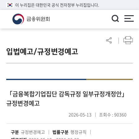
이 누리집은 대한민국 공식 전자정부 누리집입니다.
ENGLISH
어
린
입법예고/규정변경예고
이
알
림
마
당
참
「금융복합기업집단 감독규정 일부규정개정안」
여
규정변경예고
마
당
2026-05-13
조회수 : 90360
정
구분
규정변경예고
법률구분
행정규칙