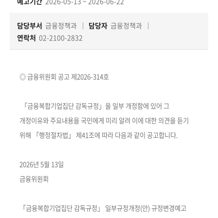
책
예고기간
2026-05-13 ~ 2026-06-22
마
당
담당부서
금융정책과
담당자
금융정책과
연락처
02-2100-2832
정
보
공
◎ 금융위원회 공고 제2026-314호
개
「금융복합기업집단 감독규정」을 일부 개정함에 있어 그
적
개정이유와 주요내용을 국민에게 미리 알려 이에 대한 의견을 듣기
극
행
위해 「행정절차법」 제41조에 따라 다음과 같이 공고합니다.
정
2026년 5월 13일
금
금융위원회
융
위
원
「금융복합기업집단 감독규정」 일부규정개정(안) 규정변경예고