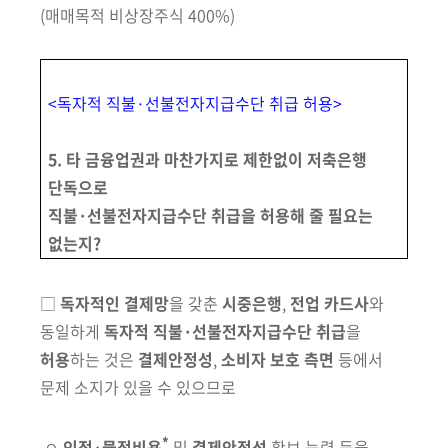
(매매목적 비상장주식 400%)
<
독자적 직불·선불전자지급수단 취급 허용
>
5. 타 금융업권과 마찬가지로 제한없이 저축은행
단독으로
직불
·
선불전자지급수단 취급을 허용해 줄 필요는
없는지?
□
독자적인 결제망
을 갖춘
시중은행
,
전업 카드사
와
동일하게
독자적
직불·선불전자지급수단
취급
을
허용
하는 것은
결제안정성
,
소비자 보호 측면
등에서
문제 소지가 있을 수 있으므로
*
ㅇ
인적·물적비용
및
결제안정성
확보 능력 등을