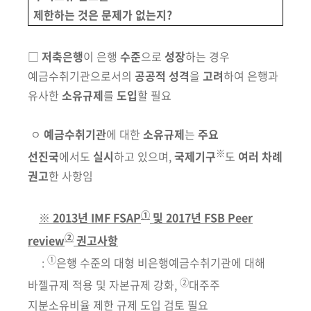
제한하는 것은 문제가 없는지?
□
저축은행
이 은행
수준
으로
성장
하는 경우
예금수취기관으로서의
공공적 성격
을
고려
하여 은행과
유사한
소유규제
를
도입
할 필요
ㅇ
예금수취기관
에 대한
소유규제
는
주요
※
선진국
에서도
실시
하고
있으며,
국제기구
도
여러 차례
권고
한 사항임
①
※ 2013년 IMF FSAP
및 2017년 FSB Peer
②
review
권고사항
①
:
은행 수준의 대형 비은행예금수취기관에 대해
②
바젤규제 적용 및 자본규제 강화,
대주주
지분소유비율 제한 규제 도입 검토 필요