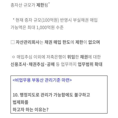
*
총자산 규모가
제한
됨
* 현재
증자 규모(100억원) 반영시 부실채권 매입
가능액은 최대 1,000억원 수준
□
자산관리회사
는
채권 매입 한도
에
제한
이
없으며
ㅇ
매입추심 이
외에 저축은행이
위임
한
채권
에 대한
신용조사·채권추심·공매
등 업무까지
업무범위 확대
<비업무용 부동산 관리기준 마련>
10. 행정지도로 관리가 가능함에도 불구하고
법제화를
하고자 하는 이유는?