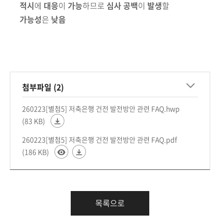
적시
에
대응
이
가능
하므로
심사 공백
이
발생
할
가능성
은
낮음
첨부파일 (2)
260223[별첨5] 저축은행 건전 발전방안 관련 FAQ.hwp
(83 KB)
260223[별첨5] 저축은행 건전 발전방안 관련 FAQ.pdf
(186 KB)
목록으로