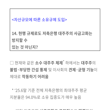
<자산규모에 따른 소유규제 도입>
14. 현행 규제로도 저축은행 대주주의 사금고화는
방지할 수
있는 것 아닌지?
*
□
현재와 같은
소수 대주주 체제
하에서는
대주주
의
불법·부당한
간섭
통제
및 이사회의
견제·균형 기능
이
제대로
작동하기 어려움
*
‘25.6말 기준 전체 저축은행의 최대주주 평균
지분율은
94.0%로 소유 집중도가 매우 높음