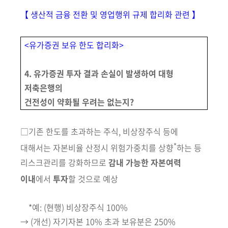
【 생산적 금융 전환 및 영업행위 규제 합리화 관련 】
<유가증권 보유 한도 합리화>
4. 유가증권 투자 결과 손실이 발생하여 대형
저축은행의
건전성이 약화될 우려는 없는지?
□
기존 한도를 초과하는 주식, 비상장주식 등에
*
대해서는 자본비율 산정시 위험가중치를
상향
하는 등
리스크관리를 강화하므로
감내 가능한 자본여력
이내
에서
투자
할 것으로 예상
*예: (현행) 비상장주식 100%
→ (개선) 자기자본 10% 초과 보유분은
250%