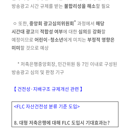
방송광고 시간 규제를 받는
불합리성을 해소
할 필요
*
ㅇ 또한,
중앙회 광고심의위원회
과정에서
해당
시간대 광고
의
적합성 여부
에 대한
심의
를
강화
할
예정이므로
어린이·청소년
에게
미치는
부정적 영향은
미미
할 것으로 예상
*
저축은행중앙회장, 민간위원 등 7인 이내로 구성된
방송광고 심의 및 판정 기구
【 건전성·지배구조 규제개선 관련 】
<FLC 자산건전성 분류 기준 도입>
8. 대형 저축은행에 대해 FLC 도입시 기대효과는?