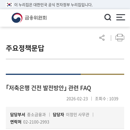
이 누리집은 대한민국 공식 전자정부 누리집입니다.
ENGLISH
어
린
주요정책문답
이
알
림
마
당
참
｢저축은행 건전 발전방안｣ 관련 FAQ
여
2026-02-23
조회수 : 1039
마
당
담당부서
중소금융과
담당자
이정민 사무관
연락처
02-2100-2993
정