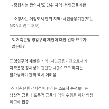
-
중형사
는
광역시/도 단위 지역·서민금융기관
-
소형사
는
거점도시
단위 지역·서민금융기관
(또는
M&A 피인수 후보)
3. 저축은행 영업구역 제한에 대한 완화 요구가
많은데?
□
영업구역 제한
은 지역·서민금융기관으로서의
저축은행 정체성
과
관련한 사항이므로
폐지는
불가능
하며
완화 역시 어려움
ㅇ
저축은행 정체성에 반하는
소모적 논쟁
보다는
생산적 금융
과
포용적 금융
의 역할 수행을 위한
역량
제고
에
집중