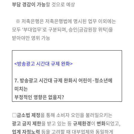
부담 경감이 가능
할 것으로 예상
※ 저축은행은 저축은행법에 명시된 업무 이외에는
모두 ‘부대업무’로 구분되며, 승인(금감원장 위탁)을
받아야만 영위 가능
<
방송광고 시간대 규제 완화
>
7. 방송광고 시간대 규제 완화시 어린이·청소년에
미치는
부정적인 영향은 없을지?
□
금소법 제정
을 통해 소비자 오인을 불러일으키는
광고 금지 제한
을 받고 있는 등
규제환경
이
변화
되었고,
업계
자정노력
등을 고려할 때 대부업체와 동일하게