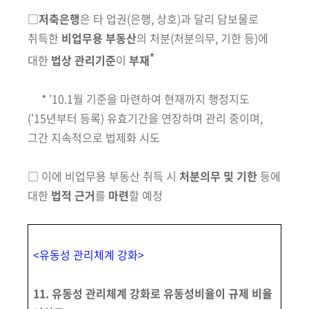
□
저축은행
은 타 업권
(은행, 상호)
과 달리 담보물로
취득한
비업무용
부동산
의 처분
(처분의무, 기한 등)
에
*
대한
법상 관리기준
이
부재
* ’10.1월 기준을 마련하여 현재까지 행정지도
(’15년부터 등록) 유효기간을 연장하며 관리 중이며,
그간 지속적으로 법제화 시도
□ 이에
비업무용 부동산 취득 시
처분의무 및 기한
등에
대한
법적 근거
를
마련
할 예정
<유동성 관리체계 강화>
11. 유동성 관리체계 강화로 유동성비율이 규제 비율