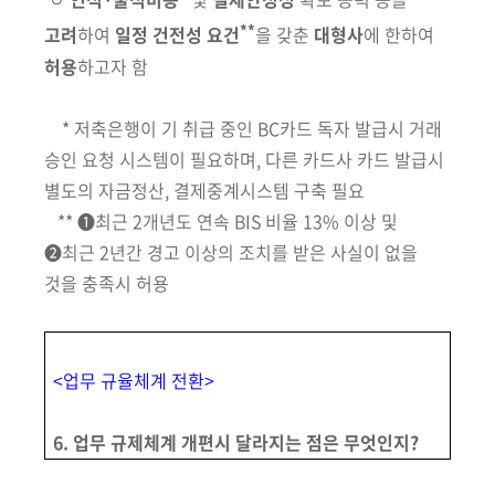
**
고려
하여
일정
건전성 요건
을 갖춘
대형사
에 한하여
허용
하고자 함
*
저축은행이 기 취급 중인 BC카드 독자 발급시 거래
승인 요청 시스템이 필요하며,
다른 카드사 카드 발급시
별도의 자금정산, 결제중계시스템 구축 필요
**
➊최근 2개년도 연속 BIS 비율 13% 이상 및
➋최근 2년간 경고 이상의
조치를
받은 사실이 없을
것을 충족시 허용
<
업무 규율체계 전환
>
6. 업무 규제체계 개편시 달라지는 점은 무엇인지?