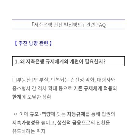
책
마
당
｢저축은행 건전 발전방안｣ 관련 FAQ
정
보
【 추진 방향 관련 】
공
개
1. 왜 저축은행 규제체계의 개편이 필요한지?
적
극
□부동산 PF 부실, 반복되는 건전성 악화, 대형사와
행
중소형사 간 격차 확대 등으로
기존 규제체계
적용
의
정
한계
에 도달한 상황
금
ㅇ
이에
규모·역량
에 맞는
차등규제
를 통해 업권의
융
지속가능성
을
높이고,
생산적 금융
으로의 전환을
위
유도하려는 취지
원