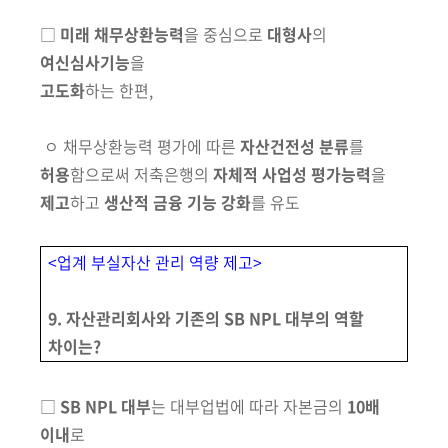
□
미래 채무상환능력
을 중심으로
대형사
의
여신심사기능
을
고도화
하는 한편,
ㅇ
채무상환능력 평가에 따른
자산건전성 분류
를
허용
함으로써
저축은행의
자체적 사업성 평가능력
을
제고
하고
생산적 금
융
기능 강화
를 유도
<업계 부실자산 관리 역량 제고>
9. 자산관리회사와 기존의 SB NPL 대부의 역할
차이는?
□
SB NPL 대부
는 대부업법에 따라 자본금의
10배
이내
로