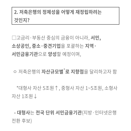
회
2. 저축은행의 정체성을 어떻게 재정립하려는
것인지?
□
고금리·부동산 중심의 금융이 아니라,
서민,
소상공인, 중소·
중견기업
을 포괄하는
지역·
서민금융기관
으로
양성
할 예정이며,
*
ㅇ 저축은행의
자산규모별
로 지향점
을 달리하고자 함
*대형사 자산 5조원↑, 중형사 자산 1~5조원, 소형사
자산 1조원↓
- 대형사
는
전국 단위 서민금융기관
(지방·인터넷은행
전환 후보)