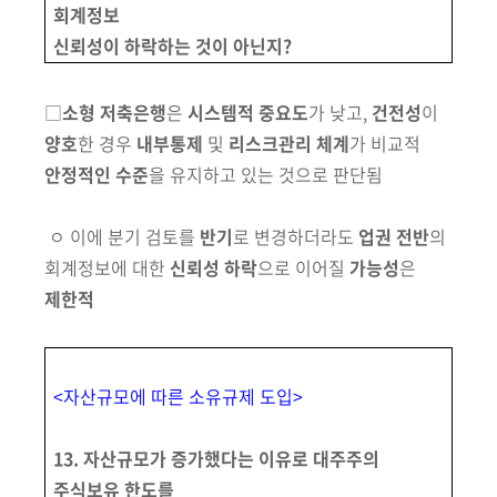
회계정보
신뢰성이 하락하는 것이 아닌지?
□
소형 저축은행
은
시스템적 중요도
가 낮고,
건전성
이
양호
한
경우
내부통제
및
리스크관리 체계
가 비교적
안정적인 수준
을
유지하고
있는 것으로 판단
됨
ㅇ
이에 분기 검토를
반기
로 변경하더라도
업권 전반
의
회계정보에 대한
신뢰성 하락
으로 이어질
가능성
은
제한적
<자산규모에 따른 소유규제 도입>
13. 자산규모가 증가했다는 이유로 대주주의
주식보유 한도를