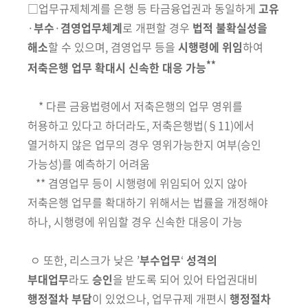
□
업무규제체계를
은행 등 타금융업권과 동일하게
고유
·
부수
·
겸영
업무
체계
로 개편할 경우
법적 불확실성
을
해소
할 수 있으며,
겸영업무
등을
시행령에 위임
하여
**
저축은행
업무
확대시
신속한 대응 가능
*
다른 금융법령에서 저축은행의 업무 영위를
허용
하고 있다고 하더라도,
저축은행법
(
§11)
에서
열거하지 않은 업무의 경우 영위가능한지 여부(승인
가능성)를 예측
하기 어려움
**
겸영업무 등이 시행령에 위임되어 있지 않아
저축은행 업무를 확대하기 위해서는
법률을 개정해야
하나, 시행령에 위임할 경우 신속한 대응이 가능
ㅇ
또한,
리스크가 낮은 ’
부수업무
‘
성격의
부대업무
라도
승인
을
받도록
되어 있어 타업권대비
행정절차 부담
이 있었으나, 업무규제 개편시
행정절차