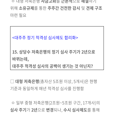
ㅇ
대형 저축은행
사금고화
를
근본적
으로
해결
하기
위해
소유규제
를
통한
주주간 건전한 감시
및
견제 구조
마련 필요
<대주주 정기 적격성 심사제도 합리화>
15. 상당수 저축은행의 정기 심사 주기가 2년으로
바뀌는데,
대주주 적격성 심사의 공백이 생기는 것 아닌지?
□
대형 저축은행
(총자산 5조원 이상, 5개사)
은 현행
기준과 동일하게 매년 적격성 심사를 진행함
ㅇ
일부
중형 저축은행
(2조원~5조원 구간, 17개사)
의
심사 주기
가
2년
으로
변경
되나,
수시 심사제도
를 통해