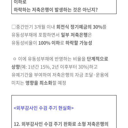
이하로
하락하는 저축은행이 발생하는 것은 아닌지?
□
중간만기 3개월 이내
회전식 정기예금의 30%
를
유동성부채에
포함하면서
일부 저축은행
은
유동성비율이
100% 이하
로
하
락할 가능성
ㅇ
이에
유동성부채에 반영하는 비율을
단계적으로
상향
(예: 1년간 15%,
2년
이후부터 30%)
하고
유예기간을 부여하여
저축은행의
자금 조달·운용에
미치는
영향을 최소화
할 예정
<외부감사인 수검 주기 현실화>
12. 외부감사인 수검 주기 완화로 소형 저축은행의