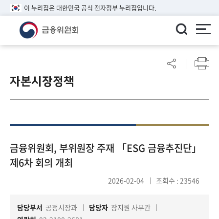
이 누리집은 대한민국 공식 전자정부 누리집입니다.
ENGLISH
어
린
자본시장정책
이
알
림
마
당
참
금융위원회, 부위원장 주재 「ESG 금융추진단」
여
제6차 회의 개최
마
당
2026-02-04
조회수 : 23546
담당부서
공정시장과
담당자
장지원 사무관
정