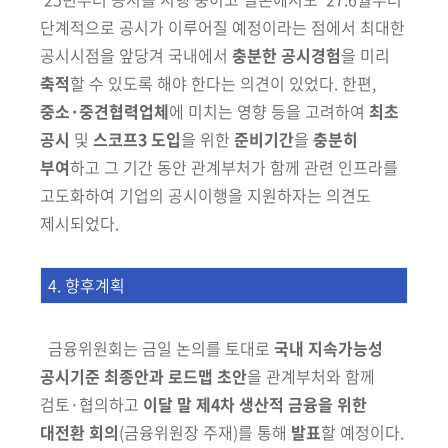
단계적으로
공시가 이루어질 예정이라는 점에서 최대한
공시
시점을 앞당겨 국내에서
충분한 공시경험
을 미리
축적
할 수 있도록 해야
한다는 의견이 있었다. 한편,
중소·중견협력업체
에 미치는
영향
등을 고려하여
최초
공시
및
스코프3 도입
을 위한
준비기간
을
충분히
부여
하고 그 기간
동안 관계
부처가 함께 관련 인프라를
고도화하여 기업의
공시이행을 지원
하자는 의견도
제시되었
다.
4. 향후계획
금융위원회는 금일 논의를 토대로
국내 지속가능성
공시기준 최종안과
로드맵 초안
을 관계부처와 함께
검토·협의하고
이달 말 제4차 생산적
금융을 위한
대전환 회의
(금융위원장 주재)
를 통해
발표
할 예정이다.