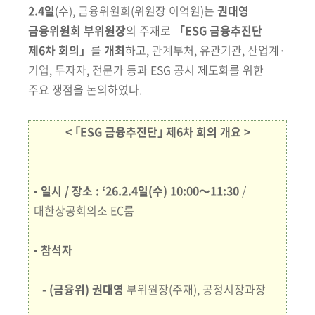
회
2.4일
(수), 금융위원회
(위원장 이억원)
는
권대영
금융위원회 부위원장
의 주재로
「ESG 금융추진단
제6차 회의」
를
개최
하고,
관계부처, 유관기관, 산업계·
기업, 투자자, 전문가 등과 ESG 공시 제도화를 위한
주요 쟁점을 논의
하였다.
< ｢ESG 금융추진단｣ 제6차 회의 개요 >
▪ 일시 / 장소
: ‘26.2.4일(수) 10:00～11:30
/
대한상공회의소 EC룸
▪ 참석자
- (금융위)
권대영
부위원장(주재), 공정시장과장