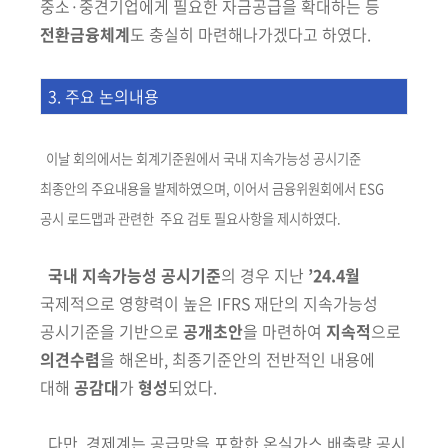
중소·중견기업에게 필요한 자금공급을 확대하는 등
전환금융체계
도 충실히
마련해나가겠다고 하였다.
3. 주요 논의내용
이날 회의에서는 회계기준원에서 국내 지속가능성 공시기준
최종안의 주요
내용을 발제하였으며, 이어서 금융위원회에서 ESG
공시 로드맵과 관련한
주요 검토
필요사항을 제시하였다.
국내 지속가능성 공시기준
의 경우 지난
’24.4월
국제적으로 영향력이
높은
IFRS
재단의 지속가능성
공시기준을
기반으로
공개
초안
을 마련하여
지속적
으로
의견수렴
을 해온바, 최종기준안의 전반적인 내용에
대해
공감대
가
형성
되었다.
다만, 경제계는 공급망을 포함한 온실가스 배출량 공시