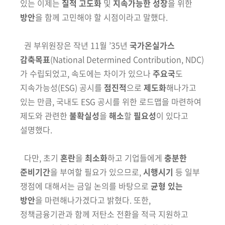
있는 이제는
질적 고도화
및
지속가능한 성장
을 위한
방안
을 함께 고민해야 할
시점이라고 말했다.
권 부위원장은 작년 11월 ’35년
국가온실가스
감축목표
(National Determined
Contribution, NDC)
가 수립되었고, 속도에는 차이가 있으나
주요국
도
지속가능성
(ESG)
공시를
점진적
으로
제도화
해나가고
있는 만큼,
국내도
ESG 공시를 위한 로드맵을 마련하여
제도와 관련한
불확실성
을
해소
할
필요성
이 있다고
설명했다.
다만,
초기
혼란
을
최소화
하고
기업들
에게
충분한
준비기간
을
부여할 필요가
있으므로
,
시행시기
등
일부
쟁점에
대해서는 금일
논의를
바탕으로
균형
있는
방안
을
마련해나가겠다고 밝혔다. 또한,
정책금융기관과 함께 저탄소 전환을 적극 지원하고