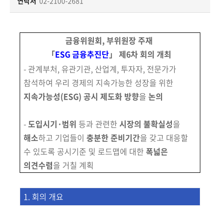
책
연락처
02-2100-2681
마
당
금융위원회, 부위원장 주재
정
「
ESG 금융추진단
」 제6차 회의 개최
보
- 관계부처, 유관기관, 산업계, 투자자, 전문가가
공
참석하여 우리 경제의 지속가능한 성장을 위한
개
지속가능성(ESG) 공시 제도화 방향
을
논의
적
-
도입시기·범위
등과 관련한
시장의 불확실성
을
극
행
해소
하고
기업들이
충분한 준비기간
을 갖고 대응할
정
수 있도록 공시기준 및 로드맵에 대한
폭넓은
의견수렴
을
거칠 계획
금
융
1. 회의 개요
위
원