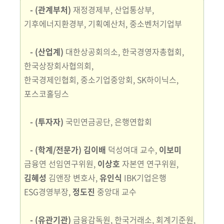
- (관계부처)
재정경제부, 산업통상부,
기후에너지환경부, 기획예산처, 중소벤처기업부
- (산업계)
대한상공회의소, 한국경영자총협회,
한국상장회사협의회,
한국경제인협회, 중소기업중앙회, SK하이닉스,
포스코홀딩스
- (투자자)
국민연금공단, 은행연합회
- (학계/전문가)
김이배
덕성여대 교수,
이보미
금융연 선임연구위원,
이상호
자본연
연구위원,
김혜성
김앤장 변호사,
유인식
IBK기업은행
ESG경영부장,
정도진
중앙대 교수
- (유관기관)
금융감독원, 한국거래소, 회계기준원,