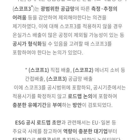
*
(
스코프3
)
는
광범위한
공급망
에
따른
측정·추정의
어려움
등을 감안하여 제외해야한다는 의견을
제기하였
다. 이에 대해 스코프3를 적용하지 않을 경우
온실가스 배출이 많은
공정이 제외될 가능성이 있는
등
공시가 형식화
될 수 있음을 고려할 때
스코프3를
포함하여야
한다는 논의가 있었다.
*
(스코프1)
직접 배출,
(스코프2)
에너지 소비 등
간접배출,
(스코프3)
공급망 배출
이에 스코프3를 공시범위에 포함하되, 공시기준에서는
적용시기를 확정하지
않고
로드맵 논의
에 포함하여
충분한 유예기간
을
부여
하는
방안
이
검토
되었다.
ESG 공시 로드맵 초안
과 관련해서는 EU·일본 등
주요국 사례를
참고
하여
역량이 충분한 대기업
부터
단계적
으로
의무공시
를 추진하는
방향이
논의되었다.