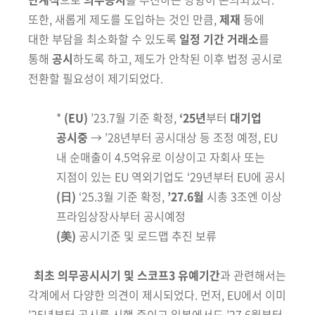
또한, 새롭게 제도를
도입
하는 것인
만큼,
제재
등에
대한
부담을 최소화
할 수 있도록
일정
기간
거래소
를
통해
공시
하도록 하고,
제도가
안착된 이후 법정 공시로
전환할 필요성이 제기되었다.
*
(EU)
’23.7월 기준 확정,
‘25년
부터
대기업
공시중
→ ’28년
부터 공시대상 등 조정 예정, EU
내
순매출이 4.5억유로 이상이고 자회사 또는
지점이 있는 EU 역외기업도 ‘29년
부터 EU에 공시
(日)
‘25.3월 기준 확정,
’27.6월
시총 3조엔 이상
프라임상장사부터 공시예정
(美)
공시기준 및 로드맵 추진 보류
최초 의무공시시기 및 스코프3 유예기간
과
관련해서는
각계에서 다양한
의견이 제시되었다. 먼저, EU에서
이미
’25년부터 공시를 시행 중이고 일본
에서도
’27.6월부터