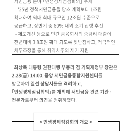
서민금융 분야 ｢민생경제점검회의｣ 주재
회
- ‘25년 정책서민금융을 당초 계획보다 1조원
확대하여 역대 최대 규모인 12조원 수준으로
공급하고, 상반기 중 60% 내외 조기 집행 추진
-
제도개선 등으로 민간 금융회사의 중금리 대출이
전년대비 3.8조원 확대 되도록
뒷받침하고, 적극적인
채무조정을 통해 취약차주의 재기 지원
최상목 대통령 권한대행 부총리 겸 기획재정부 장관
은
2.28(금) 14:00
,
중앙 서민금융통합지원센터
를
방문하여
일선 상담사
들을
격려
하고,
｢민생
경제점검회의｣
를
개최
해
서민금융 관련 기관·
전문가
로부터
의견
을 청취하였다.
< 민생경제점검회의 개요 >