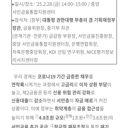
▸
일시/장소: ’25.2.28.(금) 14:00~15:00 / 중앙
서민금융통합지원센터
▸
참석자:
(정부)
대통령 권한대행 부총리 겸 기획재정부
장관
, 금융위원장, 중기부 차관
(관계기관·전문가) 금감원 부원장, 서민금융진흥원장,
중앙 서민금융통합지원센터장,
은행연합회장,
저축은행중앙회장, KDI 선임 연구위원, NICE평가정보
리서치센터장
우리 경제는
코로나19 기간 급증한 채무
를
연착륙
시켜가는 과정에서
고금리
로
이자 상환 부담
이
늘고, 제2금융권 등의
신용 위험 관리 강화
로
신용대출
이
감소
하면서
서민층
의
자금 애로
가 커진
상황이다. 이에 정부는
취약계층
의
금융 접근성
을
➀
정책
민간
높이기 위해
4.8조원 규모
(
1조원+
3.8조원)
의
➁
서민금융
추가 공급
,
적극적 채무조정
을 통한
재기