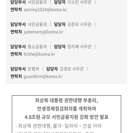
책
담당부서
서민금융과
담당자
이소민 사무관
마
연락처
sominy1024@korea.kr
당
담당부서
서민금융과
담당자
강준모 사무관
정
연락처
junemarry@korea.kr
보
공
담당부서
중소금융과
담당자
정지혜 사무관
개
연락처
blithe@korea.kr
적
담당부서
은행과
담당자
김경호 사무관
극
연락처
guardkim@korea.kr
행
정
최상목 대통령 권한대행 부총리,
금
민생경제점검회의를 개최하여
융
4.8
조원 규모 서민금융지원 강화 방안 발표
위
-
최상목 권한대행, 물가·일자리‧건설 이어
원