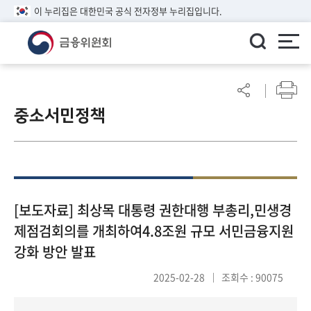
이 누리집은 대한민국 공식 전자정부 누리집입니다.
ENGLISH
어
린
중소서민정책
이
알
림
마
당
참
[보도자료] 최상목 대통령 권한대행 부총리,민생경
여
제점검회의를 개최하여4.8조원 규모 서민금융지원
마
강화 방안 발표
당
2025-02-28
조회수 : 90075
정