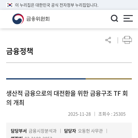
이 누리집은 대한민국 공식 전자정부 누리집입니다.
ENGLISH
어
린
금융정책
이
알
림
마
당
참
생산적 금융으로의 대전환을 위한 금융구조 TF 회
여
의 개최
마
당
2025-11-28
조회수 : 25305
담당부서
금융시장분석과
담당자
오동헌 사무관
정