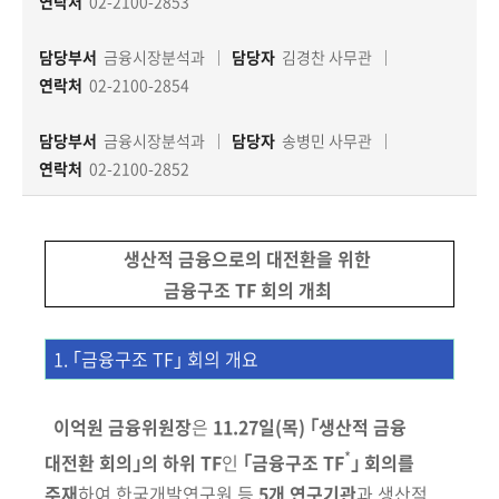
책
연락처
02-2100-2853
마
당
담당부서
금융시장분석과
담당자
김경찬 사무관
연락처
02-2100-2854
정
담당부서
금융시장분석과
담당자
송병민 사무관
보
공
연락처
02-2100-2852
개
생산적 금융으로의 대전환을 위한
적
극
금융구조 TF 회의 개최
행
정
1. ｢금융구조 TF｣ 회의 개요
금
융
이억원 금융위원장
은
11.27일(목)
｢생산적 금융
위
*
대전환 회의｣의 하위
TF
인
｢금융구조 TF
｣ 회의를
원
주재
하여 한국개발연구원 등
5개 연구기관
과
생산적