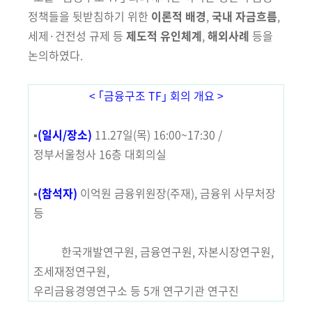
정책들을 뒷받침하기
위한
이론적 배경
,
국내 자금흐름
,
세제·건전성 규제 등
제도적 유인체계
,
해외사례
등을
논의하였다.
< ｢금융구조 TF｣ 회의 개요 >
▪
(일시/장소)
11.27일(목) 16:00~17:30 /
정부서울청사 16층 대회의실
▪
(참석자)
이억원 금융위원장
(주재)
, 금융위 사무처장
등
한국개발연구원, 금융연구원, 자본시장연구원,
조세재정연구원,
우리금융경영연구소 등 5개 연구기관 연구진