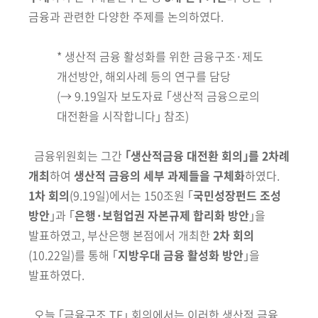
회
금융과 관련한 다양한 주제를 논의하였다.
* 생산적 금융 활성화를 위한 금융구조·제도
개선방안, 해외사례 등의 연구를 담당
(→ 9.19일자 보도자료 ｢생산적 금융으로의
대전환을 시작합니다｣ 참조)
금융위원회는 그간
｢생산적금융 대전환 회의｣를 2차례
개최
하여
생산적 금융의 세부 과제들을 구체화
하였다.
1차 회의
(9.19일)
에서는 150조원 ｢
국민
성장펀드 조성
방안
｣과 ｢
은행·보험업권 자본규제 합리화 방안
｣을
발표하였고
,
부산은행 본점에서 개최한
2차 회의
(10.22일)
를 통해 ｢
지방
우대 금융 활성화 방안
｣을
발표하였다.
오늘 ｢금융구조 TF｣ 회의에서는 이러한 생산적
금융