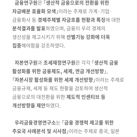
금융연구원
은 ｢
생산적 금융으로의 전환을 위한
자금배분 효율화 모색
｣이라는 주제로 가계·기업·
금융회사 등
경제주체별 자금흐름 현황과 특징
에 대한
분석결과를 발표
하였으며, 금융이 우리 경제의
생산성을 제고시키기 위해
선별기능 강화에 더욱
집중
해야함을 강조하였다.
자본연구원
과
조세재정연구원
은 각각 ｢
생산적 금융
활성화를 위한 금융
제도, 세제, 연금 개선방향
｣,
｢
자본시장 활성화를 위한 세제 개선방향
｣이라는
주제로
금융규제, 세제 등 제도 현황을 검토하여 생산적
금융으로의 대전환을
위한
제도적 인센티브 등
개선방향을 제안
하였다.
우리금융경영연구소
는 ｢
금융 경쟁력 제고를 위한
주요국 사례분석 및
시사점
｣이라는 주제로 중국, 일본