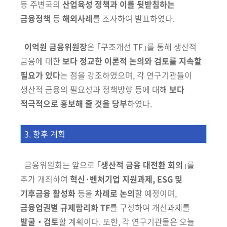
등 주변국의
산업육성 정책과 이를 뒷받침
하는
금융정책
등
해외사례
를 조사하여 발표하였다.
이억원 금융위원장
은
｢구조개선 TF｣를 통해 생산적
금융에 대한
보다 정교한 이론적 논의와 검토를 지속할
필요가 있다
는 점을 강조하였으며,
각 연구기관들이
생산적 금융의 필요성과 정책방향 등에 대해
보다
적극적
으로 홍보해 줄 것을 당부
하였다.
3. 향후 계획
금융위원회는 앞으로 ｢
생산적 금융 대전환 회의
｣를
추가 개최하여
혁신·벤처기업 지원과제, ESG 및
기후금융 활성화
등을
차례로
논의
할 예정이며,
금융업권별 규제합리화 TF
를 구성하여 개선과제를
발굴‧
검토
할 계획이다. 또한, 각 연구기관들은 오늘