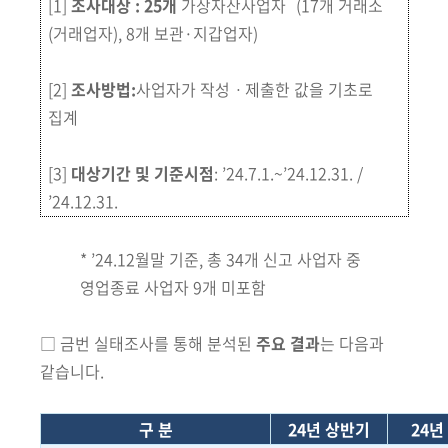
*
회
[1]
조사대상 : 25개
가상자산사업자
(17개 거래소
(거래업자), 8개 보관·지갑업자)
[2]
조사방법:
사업자가 작성ㆍ제출한 값을 기초로
집계
[3]
대상기간 및 기준시점
: ’24.7.1.~’24.12.31. /
’24.12.31.
* ’24.12월말 기준, 총 34개 신고 사업자 중
영업종료 사업자 9개 미포함
□ 금번 실태조사를 통해 분석된
주요 결과
는 다음과
같습니다.
구 분
24년 상반기
24년