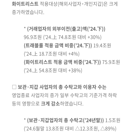
화이트리스트
적용대상
(해외사업자
·
개인지갑)
은 크게
증가하였습니다
.
*
(거래업자의 외부이전(출고)액
(’24.下)
)
96.9조원 (’24.上 74.8조원 대비 +30%)
(트래블룰 적용 금액 비중
(’24.
下
)
)
19.4조원
(’2
4.上
18.7조원
대비 +4%)
(화이트리스트 적용 금액 비중
(’24.
下
)
)
75.9조원
(’2
4.上
54.8조원
대비 +38%)
□
보관·지갑 사업자의 총 수탁고와 이용자 수는
영업종료 사업자의 증가 일부 수탁고의 기준가격 하락
등의 영향으로
크게 감소
하였습니다.
*
(
보관·지갑업자의 총 수탁고
(’24년말)
)
1.5조원
(’24.6월말 13.8조원 대비 △12.3조원, △89%
)