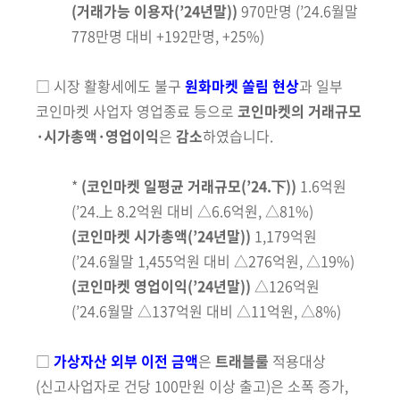
(거래가능 이용자
(’24년말)
)
970만명 (’24.6월말
778만명 대비 +192만명, +25%)
□
시장 활황세에도 불구
원화마켓 쏠림 현상
과 일부
코인마켓 사업자
영업종료 등으로
코인마켓의 거래규모
·
시가총액
·
영업이익
은
감소
하였습니다.
*
(코인마켓 일평균 거래규모
(’24.下)
)
1.6억원
(’24.上 8.2억원 대비 △6.6억원, △81%)
(코인마켓 시가총액
(’24년말)
)
1,179억원
(’24.6월말 1,455억원 대비 △276억원, △19%)
(코인마켓 영업이익
(’24년말)
)
△126억원
(’24.6월말 △137억원 대비 △11억원, △8%)
□
가상자산 외부 이전 금액
은
트래블룰
적용대상
(신고사업자로 건당 100만원
이상
출고)
은
소폭 증가,