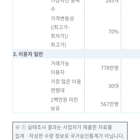
가상자산 종목
285개
수
가격변동성
((최고가-
70%
최저가)/
최고가)
3
. 이용자 일반
거래가능
778만명
이용자
가장 많은 이용
30대
연령대
1백만원 미만
567만명
보유
※
① 실태조사 결과는 사업자가 제출한 자료를
집계ㆍ작성한 수량 정보로 국가승인통계가 아닙니다.