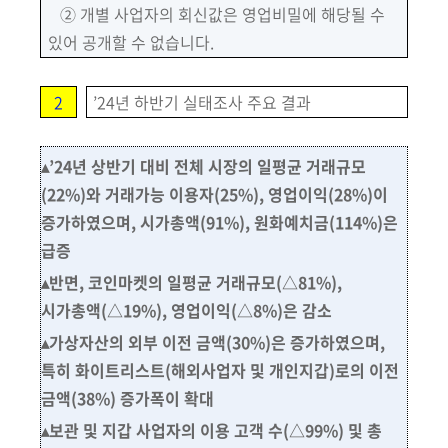
② 개별 사업자의 회신값은 영업비밀에 해당될 수
있어 공개할 수 없습니다.
2
’
24년 하반기 실태조사 주요 결과
▴
’24년 상반기 대비 전체 시장의 일평균 거래규모
(22%)
와 거래가능 이용자
(25%),
영업이익
(28%)
이
증가하였으며, 시가총액
(91%)
, 원화예치금
(114%)
은
급증
▴
반면, 코인마켓의 일평균 거래규모
(△81%)
,
시가총액
(△19%)
, 영업이익
(△8%)
은 감소
▴
가상자산의 외부 이전 금액
(30%)
은 증가하였으며,
특히 화이트리스트(해외사업자
및 개인지갑)로의 이전
금액
(38%)
증가폭이 확대
▴보관 및 지갑 사업자의 이용 고객 수
(△99%)
및 총