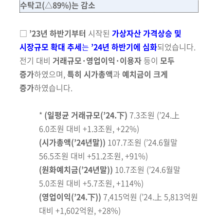
수탁고
(△89%)
는
감소
□
’23년 하반기부터
시작된
가상자산 가격상승 및
시장규모 확대 추세
는
’24년 하반기에 심화
되었습니다.
전기 대비
거래규모·영업이익·이용자
등이
모두
증가
하였으며,
특히 시가총액
과
예치금이
크게
증가
하였습니다
.
*
(일평균 거래규모
(’24.下)
7.3조원 (’24.上
6.0조원 대비 +1.3조원, +22%)
(시가총액
(’24년말)
)
107.7조원 (’24.6월말
56.5조원 대비 +51.2조원, +91%)
(원화예치금
(’24년말)
)
10.7조원 (’24.6월말
5.0조원 대비 +5.7조원, +114%)
(영업이익
(’24.下)
)
7,415억원 (’24.上 5,813억원
대비 +1,602억원, +28%)