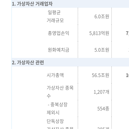
1
. 가상자산 거래업자
일평균
6.0조원
거래규모
총영업손익
5,813억원
7
원화예치금
5.0조원
2
. 가상자산 관련
시가총액
56.5조원
1
가상자산 종목
1,207개
수
- 중복상장
554종
제외시
단독상장