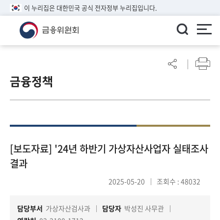
이 누리집은 대한민국 공식 전자정부 누리집입니다.
ENGLISH
어
린
금융정책
이
알
림
마
당
참
[보도자료] '24년 하반기 가상자산사업자 실태조사
여
결과
마
당
2025-05-20
조회수 : 48032
담당부서
가상자산검사과
담당자
박성진 사무관
정