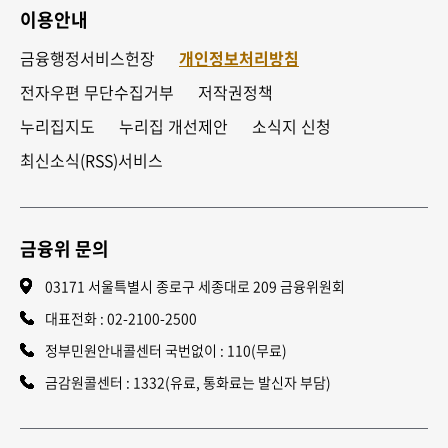
이용안내
금융행정서비스헌장
개인정보처리방침
전자우편 무단수집거부
저작권정책
누리집지도
누리집 개선제안
소식지 신청
최신소식(RSS)서비스
금융위 문의
03171 서울특별시 종로구 세종대로 209 금융위원회
대표전화 :
02-2100-2500
정부민원안내콜센터 국번없이 : 110(무료)
금감원콜센터 : 1332(유료, 통화료는 발신자 부담)