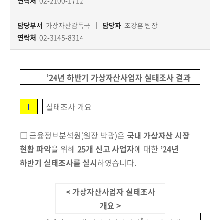
책
연락처
02-2100-1712
마
당
담당부서
가상자산감독국
담당자
조강훈 팀장
연락처
02-3145-8314
정
보
공
’24년 하반기 가상자산사업자 실태조사 결과
개
1
실태조사 개요
적
극
□
금
융
정보분석원
(원장 박광)
은
국내 가상자산 시장
행
정
현황 파악
을 위해
25
개
신고 사업자
에 대한
’24년
하반기 실태조사를 실시
하였습니다.
금
융
< 가상자산사업자 실태조사
위
개요 >
원