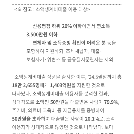
<※ 참고 : 소액생계비대출 이용 대상>
·
신용평점 하위 20% 이하
이면서
연소득
3,500만원 이하
·
연체자 및 소득증빙 확인이 어려운 분
등을
포함하여 지원하되, 조세체납자,
대출·
보험사기·위변조 등 금융질서문란자는 제외
소액생계비대출 상품을 출시한
이후, ’24.5월말까지
총
18만
2,655명
에게
1,403억원
을 지원한 것으로
나타났다.
소액생계비대출 이용자
를 분석한 결과,
상대적으로
소액인 50만원
을 대출
받은 사람이
79.9%
,
주거비, 의료비 교육비
등 자금용처를 증빙하여
50만원을 초과
하여 대출받은 사람이
20.1%
로, 소액
이용자가 상대적으로 많았던 것으로 나타났다. 보다