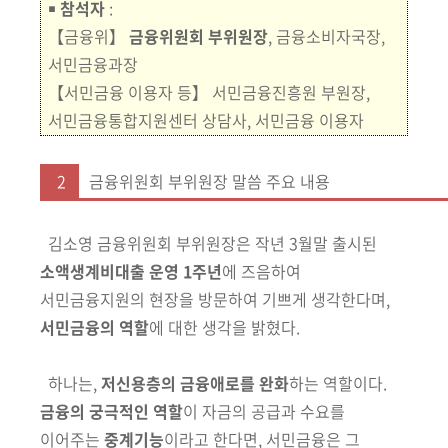
￭
참석자
:
【금융위】
금융위원회 부위원장
, 금융소비자국장,
서민금융과장
【서민금융 이용자 등】 서민금융진흥원 부원장,
서민금융통합지원센터 상담사, 서민금융 이용자
2
금융위원회 부위원장 말씀 주요 내용
김소영 금융위원회 부위원장은 작년 3월말 출시된
소액생계비대출 운영
1주년
에 즈음하여
서민금융지원의 현장을 방문하여 기쁘게 생각한다며,
서민
금융의 역할
에 대한 생각을 밝혔다.
하나는,
저신용층의 금융애로를 완화
하는 역할이다.
금융의 궁극적인 역할
이
자금의 공급과 수요를
이어주는
중계기능
이라고 한다면, 서민금융은 그