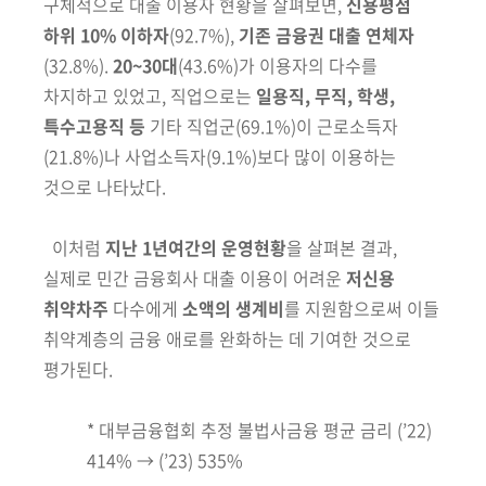
구체적으로 대출 이용자
현황을 살펴보면,
신용평점
하위 10% 이하자
(92.7%),
기존 금융권 대출
연체자
(32.8%).
20~30대
(43.6%)가 이용자의 다수를
차지하고 있었고, 직업
으로는
일용직, 무직, 학생,
특수고용직 등
기타 직업군(69.1%)이 근로소득자
(21.8%)나 사업소득자(9.1%)보다 많이 이용하는
것으로 나타났다.
이처럼
지난 1년여간의 운영현황
을 살펴본 결과,
실제로 민간 금융회사
대출 이용이 어려운
저신용
취약차주
다수에게
소액의 생계비
를 지원함으로써
이들
취약계층의 금융 애로를 완화하는 데 기여한 것으로
평가된다.
* 대부금융협회 추정 불법사금융 평균 금리 (’22)
414% → (’23) 535%