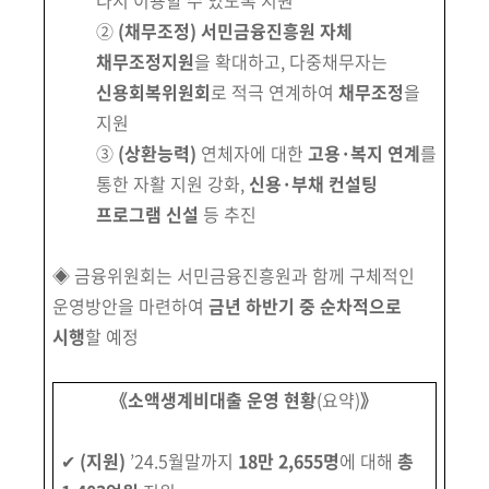
다시 이용할 수 있도록 지원
회
②
(채무조정)
서민금융진흥원 자체
채무조정지원
을 확대하고, 다중채무자
는
신용회복위원회
로 적극 연계하여
채무조정
을
지원
③
(상환능력)
연체자에 대한
고용·복지 연계
를
통한 자활 지원 강화,
신용·부채 컨설팅
프로그램 신설
등 추진
◈ 금융위원회는 서민금융진흥원과 함께 구체적인
운영방안을 마련하여
금년 하반기 중 순차적으로
시행
할 예정
《소액생계비대출 운영 현황
(요약)
》
✔
(지원)
’
24.5월말까지
18만 2,655명
에 대해
총