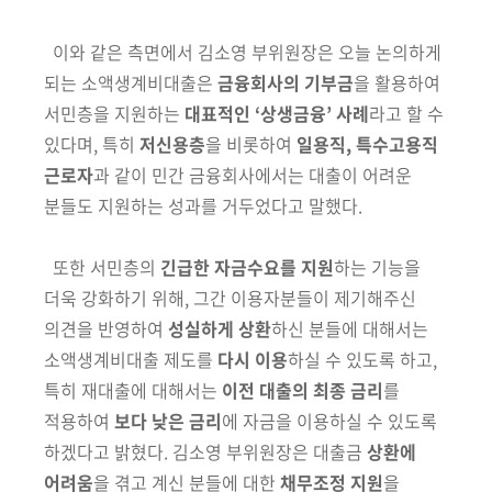
이와 같은 측면에서 김소영 부위원장은 오늘 논의하게
되는 소액생계비대출은
금융회사의 기부금
을 활용하여
서민층을 지원하는
대표적인 ‘상생
금융’ 사례
라고 할 수
있다며, 특히
저신용층
을 비롯하여
일용직, 특수고용
직
근로자
과 같이 민간 금융회사에서는 대출이 어려운
분들도 지원하는 성과
를 거두었다고 말했다.
또한 서민층의
긴급한 자금수요를 지원
하는 기능을
더욱 강화하기 위해,
그간 이용자분들이 제기해주신
의견을 반영하여
성실하게 상환
하신 분들에
대해서는
소액생계비대출 제도를
다시 이용
하실 수 있도록 하고,
특히 재
대출에 대해서는
이전 대출의 최종 금리
를
적용하여
보다 낮은 금리
에 자금을
이용하실 수 있도록
하겠다고 밝혔다.
김소영 부위원장은 대출금
상환에
어려움
을 겪고 계신 분들에 대한
채무조정 지원
을