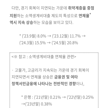
다만, 경기 회복이 지연되는 가운데
취약계층을 중점
*
지원
하는 소액생계비
대출 제도의 특성으로
연체율
역시 지속 상승
하는 모습을 보이고 있다.
* (’23.9월) 8.0% → (’23.12월) 11.7% →
(’24.3월) 15.5% → (’24.5월) 20.8%
<※ 참고 : 소액생계비대출 연체율 관련>
·
고물가, 고금리가 지속되는 가운데 경기 회복이
지연되면서 연체율 상승은
금융권
및 여타
정책서민금융에 나타나는 전반적인 경향
이나,
*
은행 : (’21년말) 0.21% → (’22년말) 0.25%
→(’23년말) 0.38%