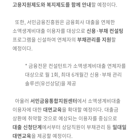
고용지원제도와
복지제도를 함께 안내
할 예정이다.
또한,
서민금융진흥원은
금융회사 대출을 연체한
소액생계비대출 이용자를
대상으로
신용·부채 컨설팅
프로그램을 신설하여 연체자의
부채관리를 지원
할
예정이다.
*
금융전문 컨설턴트가 소액생계비대출 연체자를
대상으로 월 1회, 최대 6개월간 신용·부채 관리
솔루션(유선상담)을 제공
아울러
서민금융통합지원센터
에서 소액생계비대출
이용자에 대한
대면교육
을 확대할 예정이다. 대출금
상환에 취약할 것으로 예상되
는
이용자
를 중심으로
대출 신청단계
에서부터 상담직원이 부채관리 등
일대
일
대면교육
을 제공할 예정이다.