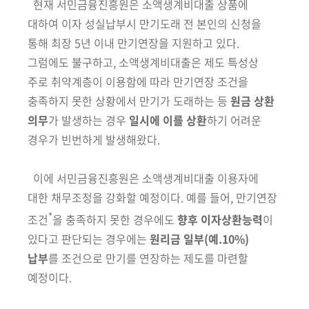
현재 서민금융진흥원은 소액생계비대출 상품에
대하여 이자 성실납부시
만기도래 전 본인의 신청을
통해 최장 5년 이내 만기연장을 지원하고
있다.
그럼에도 불구하고, 소액생계비대출은 제도 특성상
주로 취약계층이 이용함에 따라 만기연장 조건을
충족하지 못한 상황에서 만기가 도래하는 등
원금 상환
의무
가 발생하는 경우
일시에 이를 상환
하기 어려운
경우가 빈번
하게 발생해왔다.
이에 서민금융진흥원은 소액생계비대출 이용자에
대한 채무조정을 강화할 예정이다. 예를 들어, 만기연장
*
조건
을 충족하지 못한 경우에도
향후
이자상환능력
이
있다고 판단되는 경우에는
원리금 일부
(예.10%)
납부
를 조건
으로 만기를 연장하는 제도를 마련할
예정이다.