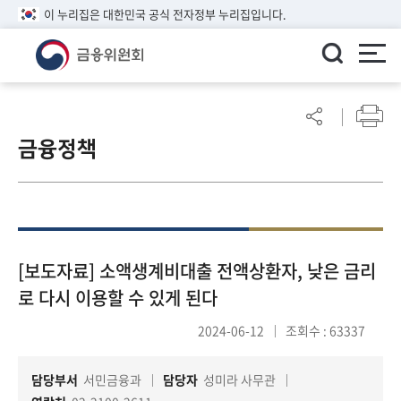
이 누리집은 대한민국 공식 전자정부 누리집입니다.
ENGLISH
어
린
금융정책
이
알
림
마
당
참
[보도자료] 소액생계비대출 전액상환자, 낮은 금리
여
로 다시 이용할 수 있게 된다
마
당
2024-06-12
조회수 : 63337
담당부서
서민금융과
담당자
성미라 사무관
정