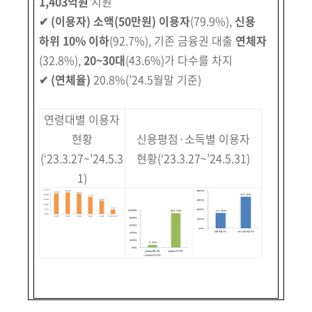
1,403억원
지원
✔
(이용자) 소액
(50만원)
이용자
(79.9%)
,
신용
하위 10% 이하
(92.7%)
,
기존
금융권 대출
연체자
(32.8%)
,
20~30대
(43.6%)
가 다수를 차지
✔
(연체율)
20.8%
(’24.5월말 기준)
연령대별 이용자
현황
신용평점·소득별 이용자
(‘23.3.27~’24.5.3
현황
(‘23.3.27~’24.5.31)
1)