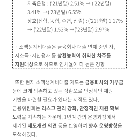
저축은행 : (’21년말) 2.51% → (’22년말)
3.41% →(’23년말) 6.55%
상호(신협, 농협, 수협, 산림) : (’21년말) 1.17%
→ (’22년말) 1.52% →(’23년말) 2.97%
· 소액생계비대출은
금융회사 대출 연체 중인 자,
저소득·저신용자 등
상환능력이
취약한 차주를
지원대상
으로 하므로 연체율이 더 높은 경향
또한 현재 소액생계비대출 제도는
금융회사의 기부금
등에 크게 의존
하고
있는 상황으로 안정적인 재원
기반을 마련할 필요가
있다는 지적도 있다.
금융위원회는
리스크 관리 강화, 안정적인 재원 확보
노력
을 지속하는 가운데,
1년여 간의 운영과정에서
제기된
제도개선 의견
등을 반영하여
향후 운영방향
을
모색하였다.