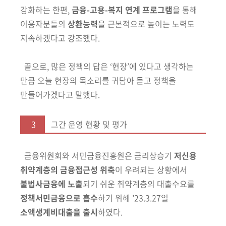
강화하는 한편,
금융-고용
-복지 연계 프로그램
을 통해
이용자
분들의
상환능력
을 근본적으로 높이는 노력도
지속하겠다고 강조했다.
끝으로, 많은 정책의 답은 ‘현장’에 있다고 생각하는
만큼 오늘 현장의 목소리를 귀담아 듣고 정책을
만들어가겠다고 말했다.
3
그간 운영 현황 및 평가
금융위원회와 서민금융진흥원은 금리상승기
저신용
취약계층의 금융접근성
위축
이 우려되는 상황에서
불법사금융에 노출
되기 쉬운 취약계층의 대출
수요를
정책서민금융으로 흡수
하기
위해 ’23.3.27일
소액생계비대출을 출시
하였다.