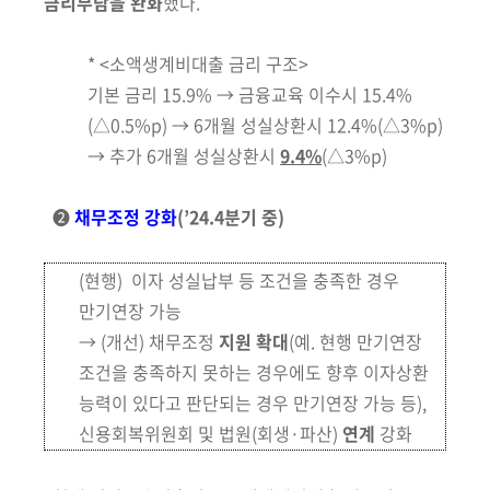
금리부담을 완화
했다.
* <소액생계비대출 금리 구조>
기본
금리 15.9% → 금융교육 이수시 15.4%
(△0.5%p) → 6개월 성실
상환시 12.4%(△3%p)
→ 추가 6개월 성실상환시
9.4%
(△3%p)
❷
채무조정 강화
(’24.4분기 중)
(현행) 이자 성실납부 등 조건을 충족한 경우
만기연장 가능
→ (개선) 채무조정
지원 확대
(예. 현행 만기연장
조건을 충족하지 못하는 경우에도 향후 이자상환
능력이 있다고 판단되는 경우 만기연장 가능 등)
,
신용회복위원회 및 법원
(회생·파산)
연계
강화