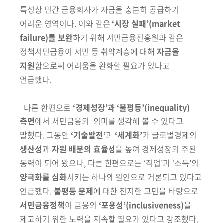
특성상
민간 금융회사가 자금을 충분히 공급하기
어려운 영역이다. 이와 같은
‘시장
실패’(market
failure)를 보완
하기 위해 서민금융진흥원과 같은
정책서민금융이 서민 등 취약계층에 대해
자금을
지원
함으로써 어려움을 완화할 필요가 있다고
언급했다.
다른 한편으로
‘경제성장’과 ‘불평등’(inequality)
측면
에서 서민금융의
의미를 생각해 볼 수 있다고
말했다. 그동안
‘기술발전’
과
‘세계화’
가 글로벌경제의
생산성
과
자원 배분의 효율성
을 높여 경제성장의 주된
동력이 되어
왔으나, 다른 한편으로는 ‘직업’과 ‘소득’의
양극화를 심화
시키는 하나의 원인으로 거론되고 있다고
언급했다.
불평등 문제
에 대한 진지한 고민을 바탕
으로
서민금융정책
이 금융의
‘포용성’(inclusiveness)
을
제고하기 위한 노력을
지속할 필요가 있다고 강조했다.