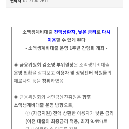
책
연락처
02-2100-2611
마
당
정
소액생계비대출
전액상환자
,
낮은 금리
로
다시
보
이용
할 수 있게 된다
공
- 소액생계비대출 운영 1주년 간담회 개최 -
개
◈
금융위원회 김소영 부위원장
은 소액생계비대출
적
운영 현황
을 살펴보고
이용자 및 상담센터 직원들
의
극
행
애로사항 등을
청취
하였음
정
◈ 금융위원회와 서민금융진흥원은
향후
금
소액생계비대출 운영 방향
으로,
융
①
(자금지원)
전액 상환
한 이용자가
낮은 금리
위
(이전 대출의 최종
금리 적용, 최저 9.4%)
로
원