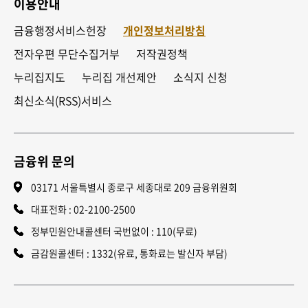
이용안내
금융행정서비스헌장
개인정보처리방침
전자우편 무단수집거부
저작권정책
누리집지도
누리집 개선제안
소식지 신청
최신소식(RSS)서비스
금융위 문의
03171 서울특별시 종로구 세종대로 209 금융위원회
대표전화 :
02-2100-2500
정부민원안내콜센터 국번없이 : 110(무료)
금감원콜센터 : 1332(유료, 통화료는 발신자 부담)