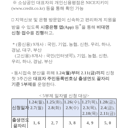
※ 소상공인 대표자의 개인신용평점은 NICE지키미
(www.credit.co.kr) 등을 통해 확인 가능
□ 지역신보 및 은행 방문없이 신속하고 편리하게 지원을
*
받을 수 있도록
시중은행 앱(App)
등
을 통해
비대면
신청·접수
를
진행
하고,
* (중신용) 9개사 : 국민, 기업, 농협, 신한, 우리, 하나,
경남, 대구, 부산
(고신용) 8개사 : 국민(인터넷可), 기업, 농협, 신한,
우리, 하나, 경남, 부산
◦ 동시접속 분산을 위해
1.24(월)부터 2.11(금)까지
신청
첫 3주간은
대표자 주민등록번호상 출생연도 끝자리
기준 5부제
를 운영한다.
<
5
부제 일자별 신청 대상
>
1.24
(
월
),
1.25
(
화
),
1.26
(
수
),
1.27
(
목
),
1.28
(
금
),
신청일자
2.7
(
월
)
2.8
(
화
)
2.9
(수
)
2.3
(
목
),
2.4
(
금
),
2.10
(
목
)
2.11
(
금
)
출생연도
1, 6
2, 7
3, 8
4, 9
5, 0
끝자리