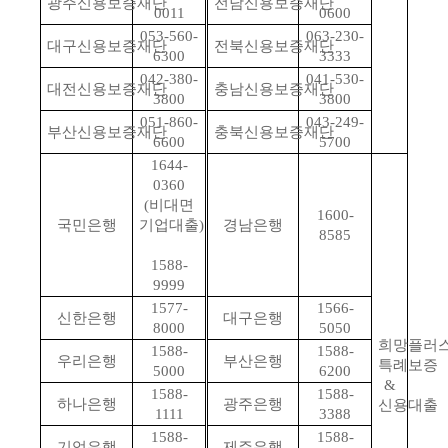
광주신용보증재단
전남신용보증재단
0011
0600
053-560-
063-230-
대구신용보증재단
전북신용보증재단
6300
3333
042-380-
041-530-
대전신용보증재단
충남신용보증재단
3800
3800
051-860-
043-249-
부산신용보증재단
충북신용보증재단
6600
5700
1644-
0360
(비대면
1600-
국민은행
기업대출)
경남은행
8585
1588-
9999
1577-
1566-
신한은행
대구은행
8000
5050
희망플러
1588-
1588-
우리은행
부산은행
특례보증
5000
6200
&
1588-
1588-
하나은행
광주은행
신용대출
1111
3388
1588-
1588-
기업은행
제주은행