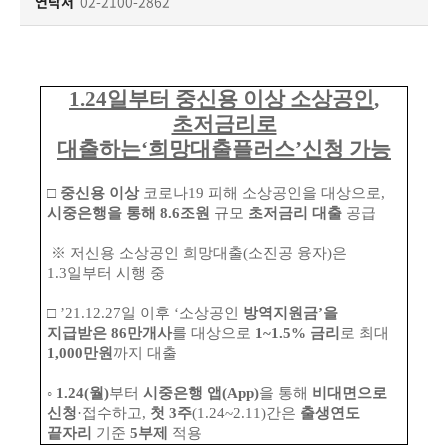
책
연락처
02-2100-2862
마
당
1.24
일부터 중신용 이상 소상공인
,
정
초저금리로
보
대출하는
‘
희망대출플러스
’
신청 가능
공
개
□
중신용 이상
코로나19 피해 소상공인을 대상으로,
시중은행을 통해 8.6조원
규모
초저금리 대출
공급
적
극
※ 저신용 소상공인 희망대출(소진공 융자)은
1.3일부터 시행 중
행
정
□ ’21.12.27일 이후 ‘소상공인
방역지원금’을
지급받은 86만개사
를 대상으로
1~1.5% 금리
로 최대
1,000만원
까지 대출
금
융
◦
1.24(월)
부터
시중은행 앱(App)
을 통해
비대면으로
위
신청
·접수하고,
첫 3주
(1.24~2.11)간은
출생연도
원
끝자리
기준
5부제
적용