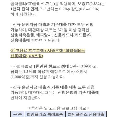
협약금리(CD금리+1.7%p)를 적용하며,
보증료(0.8%)
는
1년차 전액 면제
, 2~5년차는 0.2%p 감면(0.8→0.6%)
하여 지원한다.
-
신규 운전자금 대출
과
기존대출 대환 모두 신청
가능
하며, 대환대상 채무는 3개월 이상 경과한
상호저축은행, 캐피탈사, 신용카드사(카드론)의
신용대출
에 한하여 지원한다.
②
고신용 프로그램
:
시중은행
‘
희망플러스
신용대출
’
(4.8
조원
)
- 사업자별로
1천만원 한도
로
최대 1년간 지원
하고,
금리는 1.5%를 적용
할 예정으로 예산 소진시
(1,000억원)까지 신청 가능하다.
-
신규 운전자금 대출
과
기존 대출 대환 모두 신청
가능
하며, 대환대상 채무는
신청은행의 기존 대출
에
한하여 지원한다.
<
중신용 및 고신용 프로그램 비교
>
구 분
희망플러스 특례보증
희망플러스 신용대출