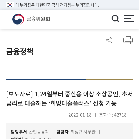
이 누리집은 대한민국 공식 전자정부 누리집입니다.
ENGLISH
어
린
금융정책
이
알
림
마
당
참
[보도자료] 1.24일부터 중신용 이상 소상공인, 초저
여
금리로 대출하는 ‘희망대출플러스’ 신청 가능
마
당
2022-01-18
조회수 : 42718
담당부서
산업금융과
담당자
최성규 사무관
정