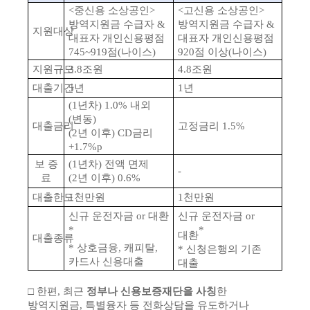
<중신용 소상공인>
<고신용 소상공인>
방역지원금 수급자 &
방역지원금 수급자 &
지원대상
대표자 개인신용평점
대표자 개인신용평점
745~919점(나이스)
920점 이상(나이스)
지원규모
3.8조원
4.8조원
대출기간
5년
1년
(1년차) 1.0% 내외
(변동)
대출금리
고정금리 1.5%
(2년 이후) CD금리
+1.7%p
보 증
(1년차) 전액 면제
-
료
(2년 이후) 0.6%
대출한도
1천만원
1천만원
신규 운전자금 or 대환
신규 운전자금 or
*
*
대환
대출종류
* 상호금융, 캐피탈,
* 신청은행의 기존
카드사 신용대출
대출
□ 한편, 최근
정부나 신용보증재단을 사칭
한
방역지원금, 특별융자 등 전화상담을 유도하거나