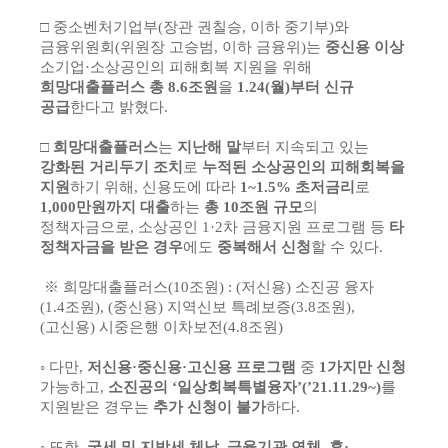
회
□ 중소벤처기업부(장관 권칠승, 이하 중기부)와
금융위원회(위원장 고승범, 이하 금융위)는
중신용 이상
소기업·소상공인의 피해회복 지원을 위해
희망대출플러스 총 8.6조원
을
1.24(월)부터 신규
공급
한다고 밝혔다.
□
희망대출플러스
는
지난해 말
부터 지속되고 있는
강화된 거리두기 조치
로
누적된 소상공인의 피해회복을
지원
하기 위해, 신용도에 따라
1~1.5% 초저금리
로
1,000만원까지 대출
하는
총 10조원 규모
의
정책자금으로, 소상공인 1·2차 금융지원 프로그램 등
타
정책자금을 받은 경우
에도
중복해서 신청
할 수 있다.
※ 희망대출플러스(10조원) : (저신용) 소진공 융자
(1.4조원), (중신용) 지역신보 특례보증(3.8조원),
(고신용) 시중은행 이차보전(4.8조원)
◦ 다만,
저신용·중신용·고신용 프로그램
중
1가지만 신청
가능하고,
소진공의 ‘일상회복특별융자’(’21.11.29~)
를
지원받은 경우는
추가 신청이 불가
하다.
◦ 또한,
국세 및 지방세 체납, 금융기관 연체, 휴·