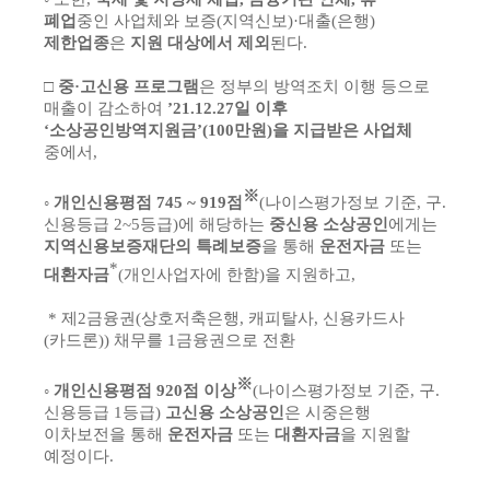
폐업
중인 사업체와 보증(지역신보)·대출(은행)
제한업종
은
지원 대상에서 제외
된다.
□
중·고신용 프로그램
은 정부의 방역조치 이행 등으로
매출이 감소하여
’21.12.27일 이후
‘소상공인방역지원금’(100만원)을 지급받은 사업체
중에서,
※
◦
개인신용평점 745 ~ 919점
(나이스평가정보 기준, 구.
신용등급 2~5등급)에 해당하는
중신용 소상공인
에게는
지역신용보증재단의 특례보증
을 통해
운전자금
또는
*
대환자금
(개인사업자에 한함)을 지원하고,
* 제2금융권(상호저축은행, 캐피탈사, 신용카드사
(카드론)) 채무를 1금융권으로 전환
※
◦
개인신용평점 920점 이상
(나이스평가정보 기준, 구.
신용등급 1등급)
고신용 소상공인
은 시중은행
이차보전을 통해
운전자금
또는
대환자금
을 지원할
예정이다.