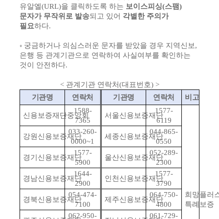
유알엘(URL)을 클릭하도록 하는
보이스피싱(스팸)
문자가 무작위로 발송
되고 있어
각별한 주의가
필요
하다.
◦ 궁금하거나 의심스러운 문자를 받았을 경우 지역신보,
은행 등 관계기관으로 연락하여 사실여부를 확인하는
것이 안전하다.
<
관계기관 연락처
(
대표번호
)
>
기관명
연락처
기관명
연락처
비고
1588-
1577-
신용보증재단중앙회
서울신용보증재단
7365
6119
033-260-
044-865-
강원신용보증재단
세종신용보증재단
0000~1
0550
1577-
052-289-
경기신용보증재단
울산신용보증재단
5900
2300
1644-
1577-
경남신용보증재단
인천신용보증재단
2900
3790
054-474-
064-750-
희망플러
경북신용보증재단
제주신용보증재단
7100
4800
특례보증
062-950-
061-729-