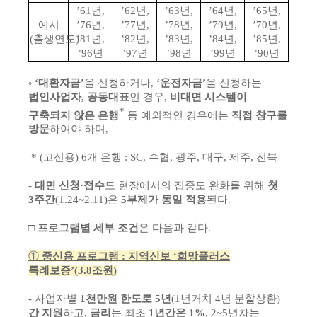
’61
년
,
’62
년
,
’63
년
,
’64
년
,
’65
년
,
예시
’76
년
,
’77
년
,
’78
년
,
’79
년
,
’70
년
,
(
출생연도
)
’81
년
,
’82
년
,
’83
년
,
’84
년
,
’85
년
,
’96
년
’97
년
’98
년
’99
년
’90
년
◦
‘대환자금’
을 신청하거나,
‘운전자금’
을 신청하는
법인사업자, 공동대표
인 경우,
비대면 시스템이
*
구축되지 않은 은행
등 예외적인 경우에는
직접 창구를
방문
하여야 하며,
* (고신용) 6개 은행 : SC, 수협, 광주, 대구, 제주, 전북
-
대면 신청·접수
도 현장에서의 집중도 완화를 위해
첫
3주간
(1.24~2.11)은
5부제가 동일 적용
된다.
□
프로그램별 세부 조건
은 다음과 같다.
①
중신용 프로그램
:
지역신보
‘
희망플러스
특례보증
’
(3.8
조원
)
- 사업자별
1천만원 한도로 5년
(1년거치 4년 분할상환)
간 지원
하고,
금리
는 최초
1년간은 1%
, 2~5년차는