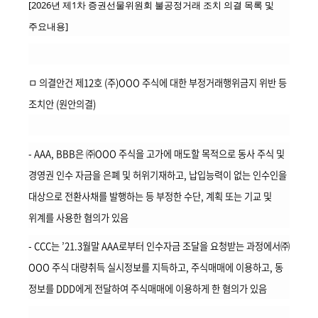
책
[2026년 제1차 증권선물위원회 불공정거래 조치 의결 목록 및
마
주요내용]
당
정
ㅁ
의결안건 제12호 (주)OOO 주식에 대한 부정거래행위금지 위반 등
보
조치안 (원안의결)
공
개
- AAA, BBB은 ㈜OOO 주식을 고가에 매도할 목적으로 동사 주식 및
적
경영권 인수 자금을 은폐 및 허위기재하고, 납입능력이 없는 인수인을
극
행
대상으로 전환사채를 발행하는 등 부정한 수단, 계획 또는 기교 및
정
위계를 사용한 혐의가 있음
- CCC는 ’21.3월말 AAA로부터 인수자금 조달을 요청받는 과정에서㈜
금
OOO 주식 대량취득 실시정보를 지득하고, 주식매매에 이용하고,
동
융
위
정보를 DDD에게 전달하여 주식매매에 이용하게 한 혐의가 있음
원