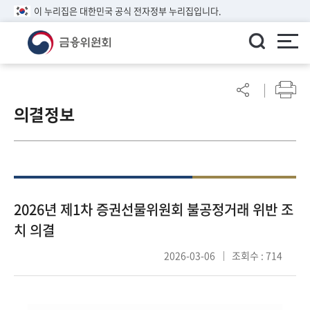
이 누리집은 대한민국 공식 전자정부 누리집입니다.
ENGLISH
어
린
의결정보
이
알
림
마
당
참
2026년 제1차 증권선물위원회 불공정거래 위반 조
여
치 의결
마
당
2026-03-06
조회수 : 714
정