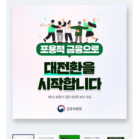
책
마
당
정
보
공
개
적
극
행
정
금
융
위
원