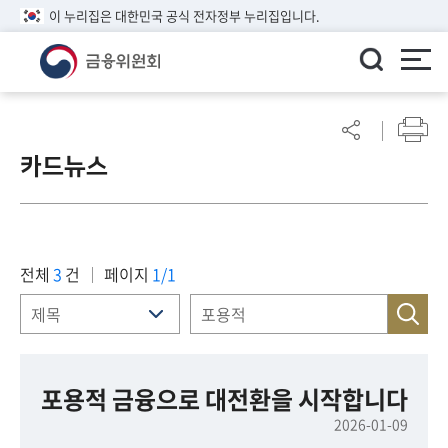
이 누리집은 대한민국 공식 전자정부 누리집입니다.
ENGLISH
어
린
카드뉴스
이
알
림
마
당
전체
3
건
페이지
1/1
참
여
마
당
포용적 금융으로 대전환을 시작합니다
2026-01-09
정