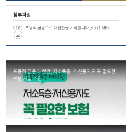
금융 확대 방안 마련
첨부파일
❓포용적 금융이란
0109_포용적 금융으로 대전환을 시작합니다.zip (1 MB)
▶금융이용 기회가 제한되어 온 분들에게 동등한
기회 제공,
▶제도권 금융시스템에서 이탈된 분들을 다시 금
융의 울타리 안으로
포용적 금융 대전환, 저소득층·저신용자도 꼭 필요한
#금융위원회 #금융 #금융위 #금융정책 #금융당국
보험 가입 추진
#포용적금융
*자세히보기
https://blog.naver.com/blogfsc/224138877395
2026-01-30