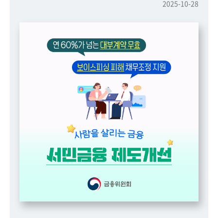
책
2025-10-28
마
당
정
보
공
개
적
극
행
정
금
융
위
원