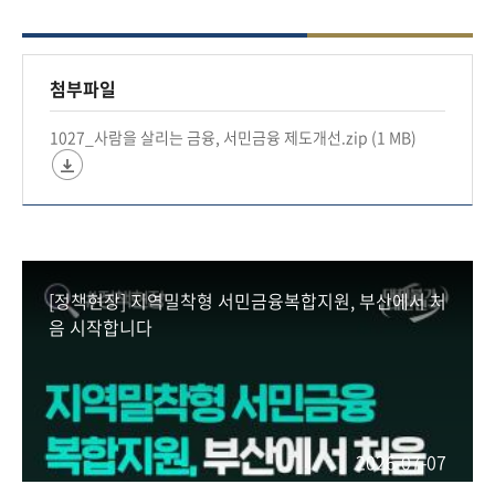
으로써 피해자 보호
✅ 불법사금융 예방 및 대응방안 집중 홍보
✅ 국민들이 이해하기 쉽도록 정책서민금융 상품체
첨부파일
계 개편 등
1027_사람을 살리는 금융, 서민금융 제도개선.zip (1 MB)
#금융위원회 #금융 #금융위 #금융정책 #금융당국
#금융위원장 #서민금융 #채무조정 #불법사금융예
방
[정책현장] 지역밀착형 서민금융복합지원, 부산에서 처
*자세히보기
음 시작합니다
https://blog.naver.com/blogfsc/224050880430
2026-07-07