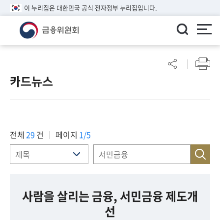
이 누리집은 대한민국 공식 전자정부 누리집입니다.
ENGLISH
어
린
카드뉴스
이
알
림
마
당
전체
29
건
페이지
1/5
참
여
마
당
사람을 살리는 금융, 서민금융 제도개
선
정