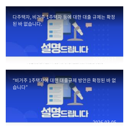
#금융위원회 #금융 #금융위 #금융정책 #금융당국
다주택자, 비거주 1주택자 등에 대한 대출 규제는 확정
#규제지역 #주택담보대출 #전세대출
된 바 없습니다.
*자세히보기
https://blog.naver.com/blogfsc/224041743047
2026-03-17
“비거주 1주택자에 대한 대출규제 방안은 확정된 바 없
습니다”
2026-03-05