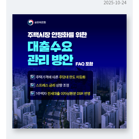
책
2025-10-24
마
당
정
보
공
개
적
극
행
정
금
융
위
원