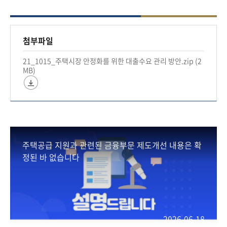
리 3%로 상향 조정 (10월 16일 시행)
​✅ 1주택자가 수도권·규제지역에서 전세대출 받을
첨부파일
시, 이자 상환분을 DSR에 반영 (10월 29일 시행)
21_1015_주택시장 안정화를 위한 대출수요 관리 방안.zip (2
MB)
✅ 신규 지정 규제지역(투기과열지역, 조정대상지
역)에 대출규제 강화 (즉시 적용) 등
▶ 주담대 LTV : 40%로 강화 (무주택자 및 처분조
건부 1주택자)
▶ 전세대출 보유 차주의 규제지역내 3억원 초과
주택공급 지원과 관련된 금융부문 제도개선 내용은 확
아파트 취득 제한
정된 바 없습니다
▶ 규제지역 내 3억원 초과 아파트 취득자의 전세
대출 제한 등
✔ 주택시장 안정화 대책 관련 긴급 가계부채 점검
2026-06-18
회의(10월 15일)