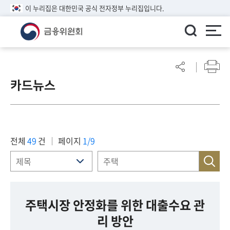
이 누리집은 대한민국 공식 전자정부 누리집입니다.
ENGLISH
어
린
카드뉴스
이
알
림
마
당
전체
49
건
페이지
1/9
참
여
마
당
주택시장 안정화를 위한 대출수요 관
리 방안
정