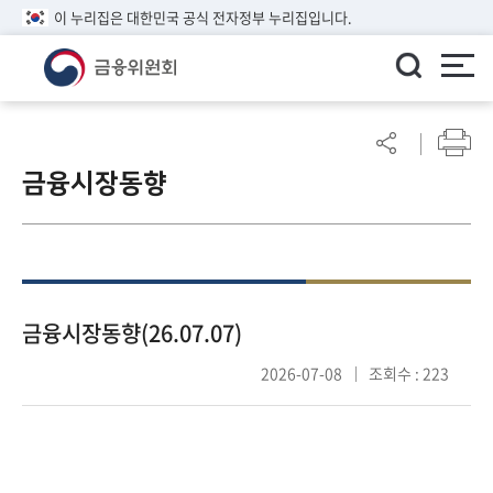
이 누리집은 대한민국 공식 전자정부 누리집입니다.
ENGLISH
어
린
금융시장동향
이
알
림
마
당
참
금융시장동향(26.07.07)
여
2026-07-08
조회수 : 223
마
당
정