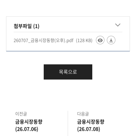
책
마
당
첨부파일 (1)
정
보
260707_금융시장동향(오후).pdf
(128 KB)
공
개
적
목록으로
극
행
정
금
이전글
다음글
융
금융시장동향
금융시장동향
위
(26.07.06)
(26.07.08)
원