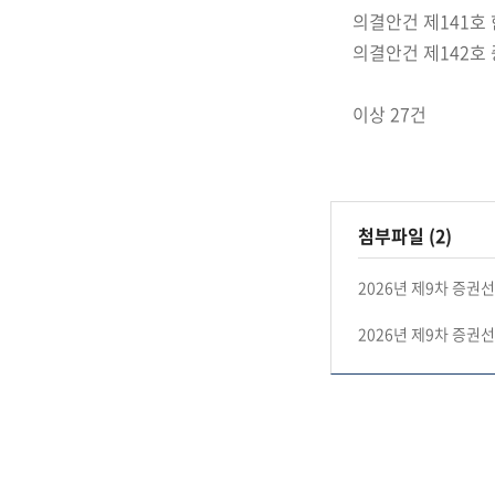
의결안건 제141호
의결안건 제142호
이상 27건
첨부파일 (2)
2026년 제9차 증권
2026년 제9차 증권