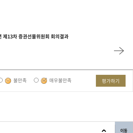
6년 제13차 증권선물위원회 회의결과
불만족
매우불만족
평가하기
이동