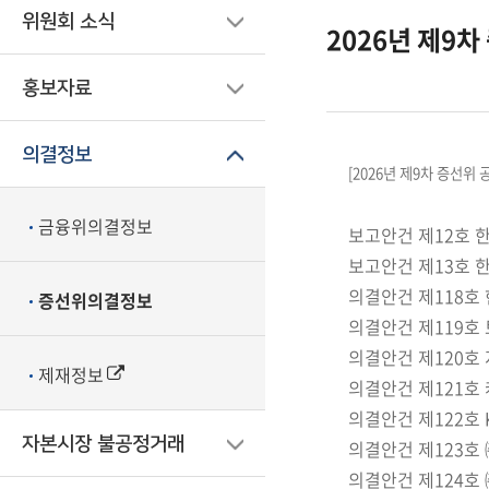
위원회 소식
2026년 제9
홍보자료
의결정보
[2026년 제9차 증선위
금융위의결정보
보고안건 제12호 
보고안건 제13호 
의결안건 제118호
증선위의결정보
의결안건 제119호
의결안건 제120호
제재정보
의결안건 제121호
의결안건 제122호
자본시장 불공정거래
의결안건 제123호
의결안건 제124호