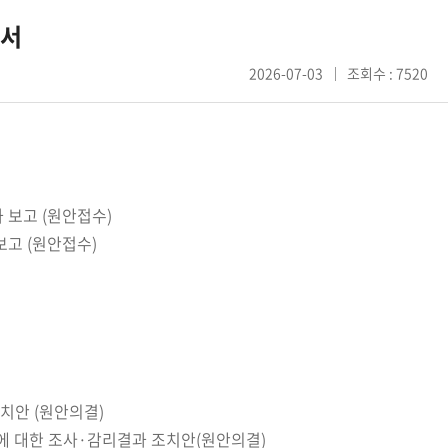
결서
2026-07-03
조회수 : 7520
 보고 (원안접수)
보고 (원안접수)
치안 (원안의결)
등에 대한 조사·감리결과 조치안(원안의결)