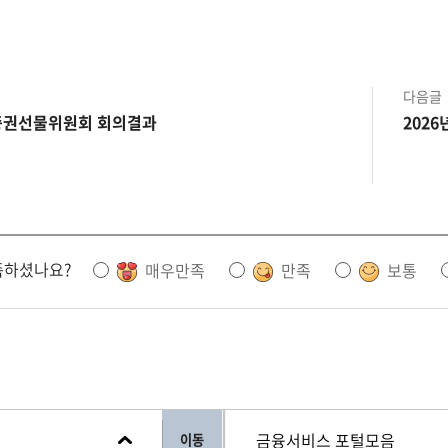
다음글
차 증권선물위원회 회의결과
202
족하셨나요?
매우만족
만족
보통
이동