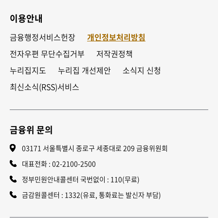
이용안내
금융행정서비스헌장
개인정보처리방침
전자우편 무단수집거부
저작권정책
누리집지도
누리집 개선제안
소식지 신청
최신소식(RSS)서비스
금융위 문의
03171 서울특별시 종로구 세종대로 209 금융위원회
대표전화 :
02-2100-2500
정부민원안내콜센터 국번없이 : 110(무료)
금감원콜센터 : 1332(유료, 통화료는 발신자 부담)