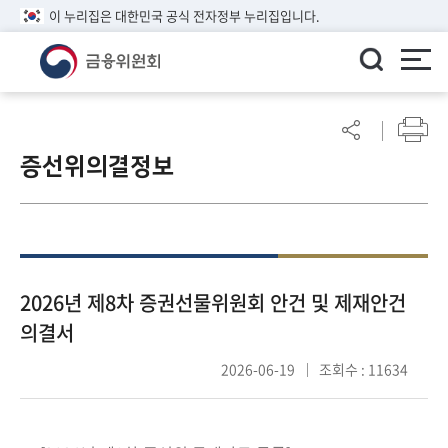
이 누리집은 대한민국 공식 전자정부 누리집입니다.
ENGLISH
어
린
증선위의결정보
이
알
림
마
당
참
2026년 제8차 증권선물위원회 안건 및 제재안건
여
의결서
마
당
2026-06-19
조회수 : 11634
정