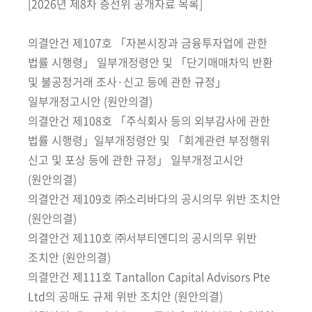
책
[2026년 제8차 증선위 공개자료 목록]
마
당
의결안건 제107호 「자본시장과 금융투자업에 관한
법률 시행령」 일부개정령안 및 「단기매매차익 반환
정
및 불공정거래 조사·신고 등에 관한 규정」
보
일부개정고시안 (원안의결)
공
의결안건 제108호 「주식회사 등의 외부감사에 관한
개
법률 시행령」일부개정령안 및 「회계관련 부정행위
신고 및 포상 등에 관한 규정」 일부개정고시안
적
극
(원안의결)
행
의결안건 제109호 ㈜소리바다의 공시의무 위반 조치안
정
(원안의결)
의결안건 제110호 ㈜서부티엔디의 공시의무 위반
금
조치안 (원안의결)
융
의결안건 제111호 Tantallon Capital Advisors Pte
위
Ltd의 공매도 규제 위반 조치안 (원안의결)
원