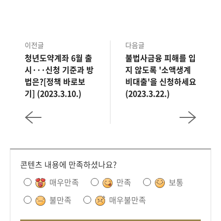
50만원이라는 한도는 속칭 내구제대출,
휴대폰깡이라고도 하는데요.
이전글
다음글
이런 불법사금융 대출들이 50만원 내외 소액으로
청년도약계좌 6월 출
불법사금융 피해를 입
이루어지고 있는 점을 감안하였습니다.
시···신청 기준과 방
지 않도록 '소액생계
법은?[정책 바로보
비대출'을 신청하세요
기] (2023.3.10.)
(2023.3.22.)
차주의 상황에 따라 중도상환수수료 없이 언제든지
대출을 상환할 수 있으며, 이자 성실납부 시
본인의 신청을 통해 최장 5년 이내에서 만기를 연장할
수 있습니다.
콘텐츠 내용에 만족하셨나요?
올해 공급규모는 1,000억원이며,
매우만족
만족
보통
납입 이자는 최초 50만원을 대출받을 경우 월 6,416원
수준이며,
불만족
매우불만족
성실 이자납부 6개월 후 월이자부담은 5,166원,