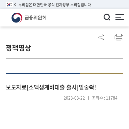
이 누리집은 대한민국 공식 전자정부 누리집입니다.
ENGLISH
어
린
정책영상
이
알
림
마
당
참
보도자료[소액생계비대출 출시]밑줄쫙!
여
2023-03-22
조회수 : 11784
마
당
정