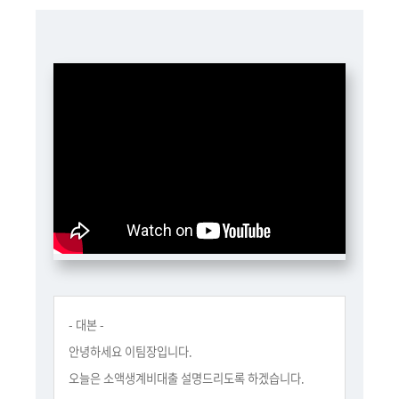
책
마
당
정
보
공
개
적
극
행
정
금
- 대본 -
융
안녕하세요 이팀장입니다.
위
오늘은 소액생계비대출 설명드리도록 하겠습니다.
원