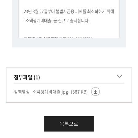
회
23년 3월 27일부터 불법사금융 피해를 최소화하기 위해
“소액생계비대출”을 신규로 출시합니다.
지원대상은 신용평점 하위 20%이하이면서
연소득 3,500만원 이하의 대상자 중 제도권금융 뿐
아니라
기존의 정책서민금융 지원마저도 받기 어려워
불법사금융 피해에 노출될 우려가 있는 분들에게
첨부파일 (1)
소액생계비를 당일 즉시 지급합니다.
정책영상_소액생계비대출.jpg
(387 KB)
지원한도는 최대 100만원으로 최초 50만원 대출 후
이자를 6개월 이상 성실납부 시 추가대출이 가능합니다
병원비 등 자금용처가 증빙될 경우
목록으로
최초 대출시에도 최대 100만원까지 대출 가능합니다.