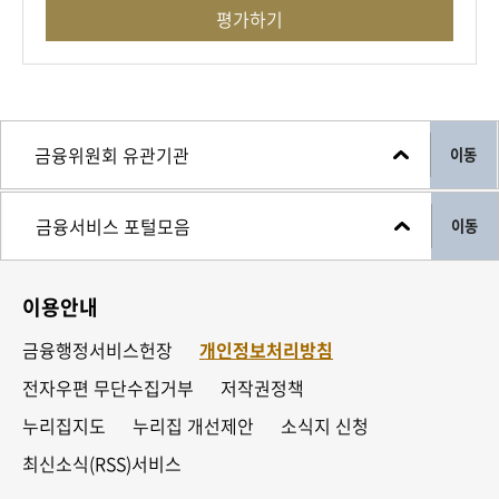
추가 6개월 후 월 이자부담은 3,916원으로 인하하는
평가하기
인센티브를 제공할 예정입니다.
대출상담 시 신청자의 상황에 따라 채무조정, 복지 및
취업지원등
이동
그동안 몰라서 지원받지 못하고 있었던
다양한 자활지원 프로그램연계 상담을 강화하여 지원할
이동
계획입니다.
단순한 자금지원에 그치지 않고 서민분들이 보다 나은
이용안내
경제생활을 영위하는 데 도움을 드리고자 합니다.
금융행정서비스헌장
개인정보처리방침
소액생계비대출은 전국 46개 서민금융통합지원센터에
전자우편 무단수집거부
저작권정책
직접 방문하여 이용할 수 있으며, 지출용도·상환의지 등
누리집지도
누리집 개선제안
소식지 신청
차주 상황에 대한 상담 후 당일 대출로 실행됩니다
최신소식(RSS)서비스