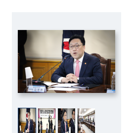
책
마
당
정
보
공
개
적
극
행
정
금
융
위
원