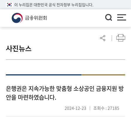
이 누리집은 대한민국 공식 전자정부 누리집입니다.
ENGLISH
어
린
사진뉴스
이
알
림
마
당
참
은행권은 지속가능한 맞춤형 소상공인 금융지원 방
여
안을 마련하였습니다.
마
당
2024-12-23
조회수 : 27185
정