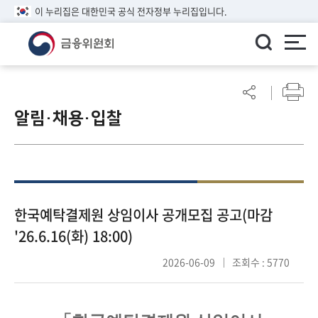
이 누리집은 대한민국 공식 전자정부 누리집입니다.
ENGLISH
어
린
알림·채용·입찰
이
알
림
마
당
참
한국예탁결제원 상임이사 공개모집 공고(마감
여
'26.6.16(화) 18:00)
마
당
2026-06-09
조회수 : 5770
정