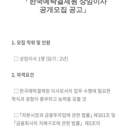
책
「한국예탁결제원 상임이사
마
공개모집 공고」
당
정
보
1. 모집 직위 및 인원
공
개
□ 상임이사 1명 (임기 : 2년)
적
극
2. 자격요건
행
정
□ 한국예탁결제원 이사로서의 업무 수행에 필요한
학식과 경험이 풍부하고 능력을 갖출 것
금
융
□ ｢자본시장과 금융투자업에 관한 법률｣ 제301조 및
위
「금융회사의 지배구조에 관한 법률」제5조의
원