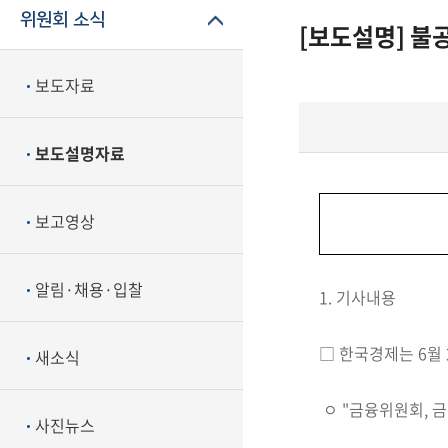
위원회 소식
[보도설명] 불
보도자료
보도설명자료
보고영상
알림·채용·입찰
1. 기사내용
□ 한국경제
는 6월
새소식
ㅇ
"금융위원회, 금
사진뉴스