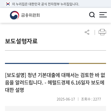
이 누리집은 대한민국 공식 전자정부 누리집입니다.
ENGLISH
어
린
보도설명자료
이
알
림
마
당
참
[보도설명] 청년 기본대출에 대해서는 검토한 바 없
여
음을 알려드립니다. - 헤럴드경제 6.16일자 보도에
마
대한 설명
당
2025-06-17
조회수 : 2277
정