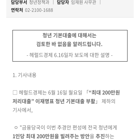
책
담당부서
청년정책과
담당자
임재원 사무관
마
연락처
02-2100-1688
당
정
청년 기본대출에 대해서는
보
검토한 바 없음을 알려드립니다.
공
개
- 헤럴드경제 6.16일자 보도에 대한 설명 -
적
1. 기사내용
극
행
□
헤럴드경제는 6월 16일 월요일 「
“최대 200만원
정
저리대출” 이재명표 청년
기본대출 부활
」 제하의
기사에서,
금
융
위
ㅇ
"금융당국이 이번 추경안 편성에 전국 청년에게
원
1인당 최대 200만원을 빌려주는 방안
을
추진
하는