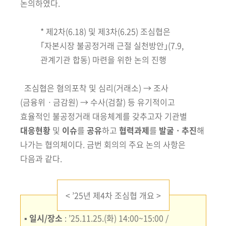
회
논의하였다.
* 제2차(6.18) 및 제3차(6.25) 조심협은
｢자본시장 불공정거래 근절 실천방안｣(7.9,
관계기관 합동) 마련을 위한 논의 진행
조심협은 혐의포착 및 심리
(거래소)
→ 조사
(금융위ㆍ금감원)
→ 수사
(검찰)
등
유기적이고
효율적인 불공정거래 대응체계를 갖추고자 기관별
대응현황
및
이슈
를
공유
하고
협력과제
를
발굴ㆍ추진
해
나가는 협의체이다. 금번 회의의
주요 논의 사항은
다음과 같다.
<
’
25년 제4차 조심협 개요 >
▪
일시/장소
:
’25.11.25.(화) 14:00~15:00 /