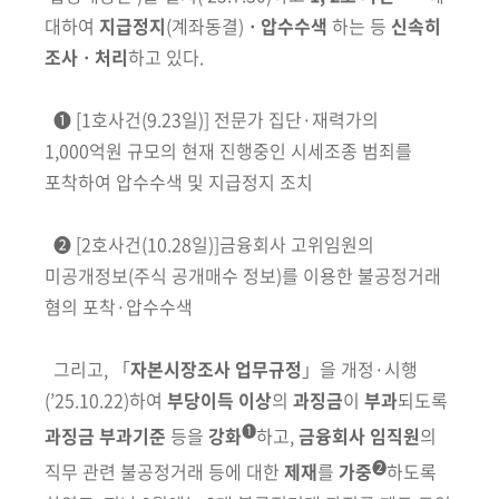
대하여
지급정지
(계좌동결)
ㆍ압수수색
하는 등
신속히
조사ㆍ처리
하고 있다.
➊
[1호사건(9.23일)] 전문가 집단·재력가의
1,000억원 규모의 현재 진행중인 시세조종
범죄를
포착하여 압수수색 및 지급정지 조치
➋
[2호사건(10.28일)]금융회사 고위임원의
미공개정보(주식 공개매수 정보)를 이용한
불공정거래
혐의 포착·압수수색
그리고, 「
자본시장조사 업무규정
」을 개정·시행
(’25.10.22)
하여
부당이득 이상
의
과징금
이
부과
되도록
➊
과징금 부과기준
등을
강화
하고,
금융회사 임직원
의
➋
직무 관련 불공정거래 등에 대한
제재
를
가중
하도록