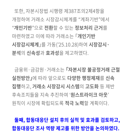
또한, 자본시장법 시행령 제387조의2제4항을
개정하여 거래소 시장감시체계를 “계좌기반”에서
“
개인기반
”으로
전환
할 수 있는
정보처리 근거
를
마련하였고 이에 따라 거래소는 ｢
개인기반
시장감시체계
｣를 가동
(’25.10.28)
하여
시장감시·
분석
의
신속성
과
효과성
을 제고하였다.
금융위·금감원·거래소는
｢자본시장 불공정거래 근절
실천방안｣
에 따라
앞으로도
다양한 행정제재
를
신속
집행
하고,
거래소 시장감시 시스템
의
고도화
등 제반
후속조치들을 지속 추진하여 ‘
원스트라이크 아웃
’
원칙이 시장에 확립되도록
적극 노력
할 계획이다.
둘째, 합동대응단 설치 후의 실적 및 효과를 검토하고,
합동대응단 조사 역량 제고를 위한 방안을 논의하였다.