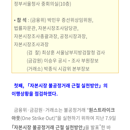
정부서울청사 중회의실(10층)
▪
참 석
:
(금융위) 박민우 증선위상임위원,
법률자문관, 자본시장조사담당관,
자본시장조사총괄과장, 공정시장과장,
자본시장조사과장
(검 찰) 최상훈 서울남부지방검찰청 검사
(금감원) 이승우 공시‧조사 부원장보
(거래소) 박종식 시감위 본부장보
첫째, 「자본시장 불공정거래 근절 실천방안」의
이행상황을 점검하였다.
금융위·금감원·거래소는 불공정거래 “
원스트라이크
아웃
(One Strike Out)
”을
실현하기 위하여 지난 7.9일
*
｢자본시장 불공정거래 근절 실천방안｣
을 발표
한 바