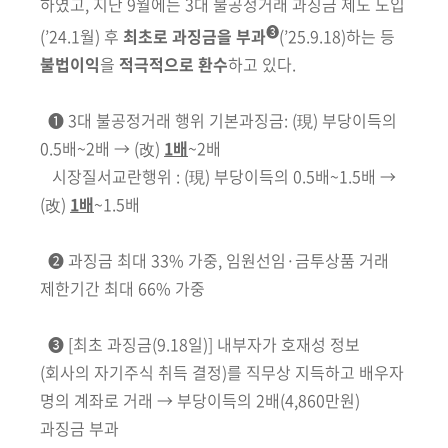
하였고,
지난 9월에는 3대 불공정거래 과징금 제도 도입
➌
(’24.1월)
후
최초로 과징금을
부과
(’25.9.18)
하는 등
불법이익
을
적극적으로 환수
하고 있다.
➊
3대 불공정거래 행위 기본과징금: (現) 부당이득의
0.5배~2배 → (改)
1배
~2배
시장질서교란행위 : (現) 부당이득의 0.5배~1.5배 →
(改)
1배
~1.5배
➋ 과징금 최대 33% 가중, 임원선임·금투상품 거래
제한기간 최대 66% 가중
➌
[최초 과징금(
9.18일)] 내부자가 호재성 정보
(회사의 자기주식 취득 결정)
를 직무상 지득
하고 배우자
명의 계좌로 거래 → 부당이득의 2배
(4,860만원)
과징금 부과