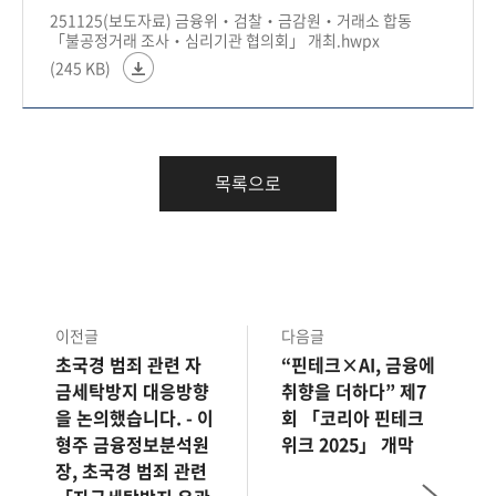
251125(보도자료) 금융위‧검찰‧금감원‧거래소 합동
「불공정거래 조사‧심리기관 협의회」 개최.hwpx
(245 KB)
목록으로
이전글
다음글
초국경 범죄 관련 자
“핀테크×AI, 금융에
금세탁방지 대응방향
취향을 더하다” 제7
을 논의했습니다. - 이
회 「코리아 핀테크
형주 금융정보분석원
위크 2025」 개막
장, 초국경 범죄 관련