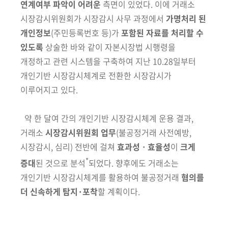
연계여부 파악이 어려운
측면이 있었다. 이에 거래소
시장감시위원회가 시장감시 사무 과정
에서
가명처리 된
개인정보
(주민등록번호 등)
가
포함된 자료를 처리할 수
있도록
상술한 바와 같이 자본시장법 시행령을
개정하고 관련 시스템을 구축하여
지난 10.28일부터
개인기반 시장감시체계로 전환한 시장감시가
이루어지고
있다.
약 한 달여 간의 개인기반 시장감시체계 운용 결과,
거래소
시장감시위원회
업무
(불공정거래 사전예방,
시장감시, 심리)
전반에 걸쳐
효과성ㆍ효율성
이
크게
*
증대
된 것으로 분석
되었다. 향후에도 거래소는
개인기반 시장감시체계를 활용하여 불공정거래
혐의를
더 신속하게 탐지·포착
할 계획이다.