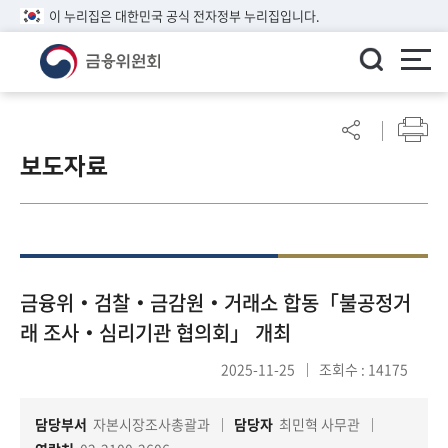
이 누리집은 대한민국 공식 전자정부 누리집입니다.
ENGLISH
어
린
보도자료
이
알
림
마
당
참
금융위‧검찰‧금감원‧거래소 합동「불공정거
여
래 조사‧심리기관 협의회」 개최
마
당
2025-11-25
조회수 : 14175
담당부서
자본시장조사총괄과
담당자
최민혁 사무관
정