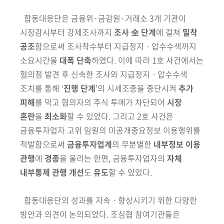
합동대응단은 금융위·금감원·거래소 3개 기관이
시장감시부터 강제조사
까지
조사 全 단계
에 걸쳐
밀착
공조
함으로써 조사착수부터 지급정지ㆍ
압수
수색까지
소요시간을
대폭 단축
하였다. 이에 따라 1호 사건에서는
혐의점
발견 후 신속한 조사와
지급정지ㆍ
압수수색
조치를 통해 ‘
진행 단계
’의 시세
조종을 중단시켜
추가
피해
를 막고 혐의자의 주식 투매가 차단되어
시장
혼란
을
최소화
할 수 있었다. 그리고 2호 사건은
금융투자업자 고위 임원의 미공개중요정보 이용행위를
적발함으로써
금융투자업계
의 무분별한
내부
정보 이용
관행
에
경종
을 울리는 한편, 금융투자업자의
자체
내부통제 관행
개선
도
유도
할 수 있었다.
합동대응단의 성과를 지속ㆍ향상시키기 위한 다양한
방안과 의견이 논의
되었다. 조심협 참여기관들은