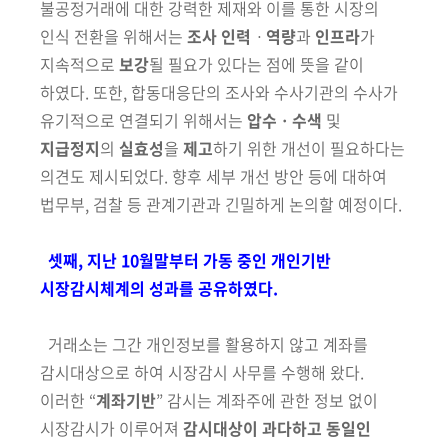
불공정거래에 대한 강력한 제재와 이를 통한
시장의
인식 전환을 위해서는
조사 인력
ㆍ
역량
과
인프라
가
지속적으로
보강
될
필요가 있다는 점에 뜻을 같이
하였다. 또한, 합동대응단의 조사와 수사기관의
수사가
유기적으로 연결되기 위해서는
압수ㆍ수색
및
지급정지
의
실효성
을
제고
하기 위한 개선이 필요하다는
의견도 제시되었다. 향후 세부 개선 방안
등에 대하여
법무부, 검찰 등 관계기관과 긴밀하게 논의할 예정이다.
셋째, 지난 10월말부터 가동 중인 개인기반
시장감시체계의 성과를 공유하였다.
거래소는 그간 개인정보를 활용하지 않고 계좌를
감시대상으로 하여 시장
감시 사무를 수행해 왔다.
이러한 “
계좌기반
” 감시는 계좌주에 관한 정보 없이
시장감시가 이루어져
감시대상이 과다하고 동일인