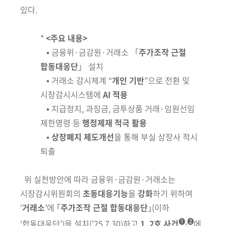
있다.
*
<주요 내용>
▪ 금융위·금감원·거래소 「
주가조작 근절
합동대응단
」 설치
▪ 거래소 감시체계 “
개인 기반
”으로 전환 및
시장감시시스템에
AI 적용
▪
지급정지, 과징금, 금투상품 거래·임원선임
제한명령 등
행정제재 적극 활용
▪
상장폐지 제도개선
을 통해 부실 상장사 적시
퇴출
위 실천방안에 따라 금융위·금감원·거래소는
시장감시위원회의
초동대응기능
을
강화
하기 위하여
‘
거래소
’에 ｢
주가조작 근절 합동대응단
｣
(이하
➊,➋
‘합동대응단’)
을 설치
(’25.7.30)
하고
1, 2호 사건
에