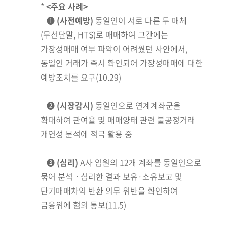
*
<주요 사례>
➊
(사전예방)
동일인이 서로 다른 두 매체
(무선단말, HTS)로 매매하여 그간에는
가장성
매매 여부 파악이 어려웠던 사안에서,
동일인 거래가 즉시 확인되어 가장성매매에 대한
예방조치를 요구(10.29)
➋
(시장감시)
동일인으로
연계계좌군을
확대하여 관여율 및 매매양태 관련 불공정거래
개연성 분석에 적극 활용 중
➌
(심리)
A사 임원의 12개 계좌를 동일인으로
묶어 분석ㆍ심리한 결과
보유·
소유보고 및
단기매매차익 반환 의무 위반을 확인하여
금융위에 혐의 통보(11.5)