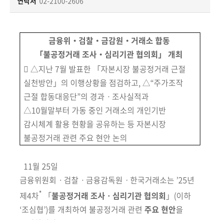
책
연락처
02-2100-2606
마
당
금융위‧검찰‧금감원‧거래소 합동
정
「불공정거래 조사‧심리기관 협의회」 개최
보
󰋼 △지난 7월 발표한 「자본시장 불공정거래 근절
공
실천방안」의 이행상황을 점검하고, △“주가조작
개
근절 합동대응단”의 경과ㆍ조사실적과
△10월말부터 가동 중인 거래소의 개인기반
적
감시체계 활용 현황을 공유하는 등 자본시장
극
행
불공정거래 관련 주요 현안 논의
정
11월 25일
금
금융위원회ㆍ검찰ㆍ금융감독원ㆍ한국거래소는 ’25년
융
*
제4차
「
불공정거래 조사ㆍ심리기관 협의회
」
(이하
위
‘조심협’)
를 개최하여 불공정거래
관련
주요 현안
을
원