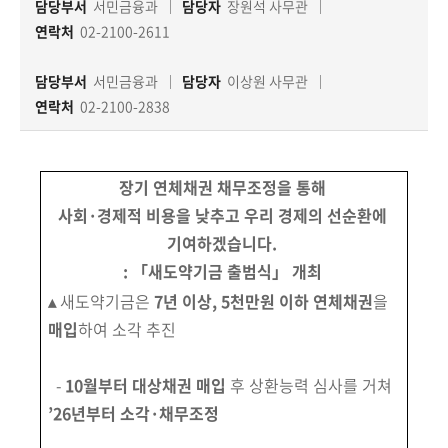
책
담당부서
서민금융과
담당자
장원석 사무관
마
연락처
02-2100-2611
당
담당부서
서민금융과
담당자
이상원 사무관
정
연락처
02-2100-2838
보
공
개
장기 연체채권 채무조정을 통해
사회·경제적 비용을 낮추고 우리 경제의 선순환에
적
기여하겠습니다.
극
: 「새도약기금 출범식」 개최
행
▴
새도약기금은
7년 이상, 5천만원 이하 연체채권
을
정
매입
하여 소각 추진
금
융
-
10월부터 대상채권 매입
후 상환능력 심사를 거쳐
위
’26년부터 소각·채무조정
원