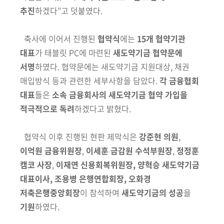
추진
하겠다”고 덧붙였다.
축사에 이어서 진행된
협약식
에는
15개 협약기관
대표
가 태블릿 PC에 마련된
새도약기금 협약문에
서명
하였다. 협약문에는 새도약기금 지원대상, 채권
매입방식 등과 관련한 세부사항을 담았다.
각 금융협회
대표
들은
소속 금융
회사의 새도약기금 협약 가입을
적극적으로 독려
하겠다고 밝혔다.
협약식 이후 진행된 현판 제막식은
강준현 의원
,
이억원 금융위원장
,
이세훈
금감원 수석부원장
,
정정훈
캠코 사장
,
이재연 신용회복위원장, 양혁승 새도약
기금
대표이사, 조용병 은행연합회장, 오화경
저축은행중앙회장
이 참석하여
새도약기금의 성공
을
기원
하였다.