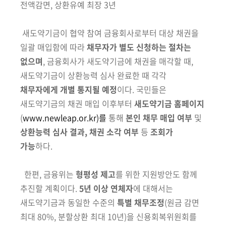
전액감면, 상환유예 최장 3년
새도약기금이 협약 참여 금융회사로부터 대상 채권을
일괄 매입함에 따라
채무자가 별도 신청하는 절차는
없으며
, 금융회사가 새도약기금에 채권을 매각할 때,
새도약기금이 상환능력 심사 완료한 때 각각
채무자에게 개별 통지될 예정
이다. 국민들은
새도약기금의 채권 매입 이후부터
새도약기금 홈페이지
(
www.newleap.or.kr)를
통해
본인 채무 매입 여부
및
상환능력 심사 결과, 채권 소각 여부
등
조회가
가능
하다.
한편, 금융위는
형평성 제고
를 위한 지원방안도 함께
추진할 계획이다.
5년 이상 연체자
에 대해서는
새도약기금과 동일한 수준의
특별 채무조정
(원금
감면
최대 80%, 분할상환 최대 10년)
을 신용회복위원회를