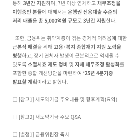
통해
3년간 지원
하며, 7년 이상 연체하고
채무
조정을
이행중인 분들
에 대해서는
은행권 신용대출 수준의
저리 대출
을
총 5,000억원 규모
로
3년간 지원
한다.
또한, 금융위는 취약계층이 겪는 경제적 어려움에 대한
근본적 해결
을
위해
고용·복지 종합재기 지원 노력을
병행
하고, 장기 연체자 발생이 근본적
으로 억제될 수
있도록
소멸시효 제도 정비
및
자체 채무조정 활성화
를
포함한 종합 개선방안을 마련하여
‘25년 4분기중
발표할 계획
이라고 밝혔다
.
□ [참고1] 새도약기금 주요내용 및 향후계획
(요약)
□ [참고2] 새도약기금 주요 Q&A
□ [별첨1] 금융위원장 축사