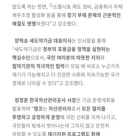
③
없도록 하는 한편,
소멸시효 제도 정비, 금융회사 자체
채무조정 활성화 등을 통해
장기
부채 문제의 근본적인
해결도 병행
하겠다”고 강조했다.
양혁승 새도약기금 대표이사
는 인사말을 통해
“새도약기금은
정부의 포용
금융 정책을 실현하는
핵심수단
으로서,
국민 여러분의 따뜻한 지지
와
협약기관의 적극적인 협력
이 모일 때 비로소 누군가의
재기가 가능해지고 더 건강한 사회와 지속가능한 국가
경제로 나아갈 수 있다”고 강조했다.
정정훈 한국자산관리공사 사장
은 기금 운영계획을
발표하며 “
캠코
는
자산
관리자
로서
모든 절차를
투명하고 공정하게 운영
해 국민 신뢰를 지켜 나가고,
국민들이 빚에서 벗어나는데 그치지 않고 온전히
자립할 수 있도록
재기지원 프로그램도 함께