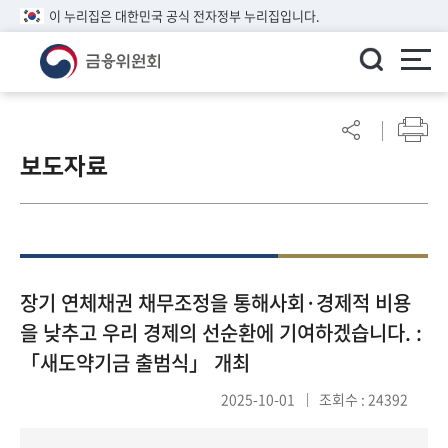
이 누리집은 대한민국 공식 전자정부 누리집입니다.
ENGLISH
어
린
보도자료
이
알
림
마
당
참
장기 연체채권 채무조정을 통해사회·경제적 비용
여
을 낮추고 우리 경제의 선순환에 기여하겠습니다. :
마
「새도약기금 출범식」 개최
당
2025-10-01
조회수 : 24392
정