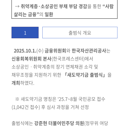
회
→
취약계층·소상공인 부채 부담 경감
을 통한
“사람
살리는 금융”
의
일환
1
출범식 개요
2025.10.1.
(수)
금융위원회
와
한국자산관리공사
는
신용회복위원회 본사
(한국프레스센터)
에서
소상공인ㆍ취약계층의 장기 연체채권 소각 및
채무조정을
지원하기 위한
「새도약기금 출범식」
을
개최
하였다.
※
새도약기금 명칭은 ‘25.7~8월 국민공모 접수
(1,042건 접수)
후 심사 과정을 거쳐 선정
출범식에는
강준현 더불어민주당 의원
(정무위 여당