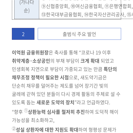
(가나다
⑨신협중앙회, ⑩여신금융협회, ⑪은행연합회,
순)
⑬한국대부금융협회, ⑭한국자산관리공사, 
2
출범식 주요 발언
이억원 금융위원장
은 축사를 통해 “코로나 19 이후
취약계층·소상공인
의
부채
부담이
크게 확대
되었고
민생회복 지연으로 부담이 가중되고 있는
만큼
특단의
채무조정 정책이 필요한 시점
으로, 새도약기금은
단순히 채무를 덜어
주는 제도를 넘어 장기간 빚의
굴레에 갇혀 있던 분들이 다시 경제 활동의
주체로 설 수
있도록 돕는
새로운 도약의 장치
”라고 언급하였다.
①
“
향후
상환능력 심사를 철저히 추진
하여 도덕적 해이
가능성을 최소화하고
,
②
성실 상환자에 대한 지원도 확대
하여 형평성 문제가