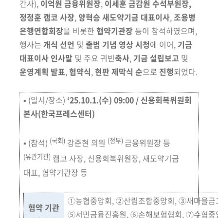
간사)
,
이억원 금융위원장
,
이세훈 금감원
수석부원장,
정정훈 캠코 사장
,
양혁승 새도약기금 대표이사
,
조용병
은행연합회장
을 비롯한
협약기관장
등이 참석하였으며,
행사는
개식
선언
및
출범
기념 영상 시청
에 이어,
기금
대표이사 인사말
및 주요 귀빈
축사
,
기금
설립보고
및
운영계획 발표
,
협약식
,
현판 제막식 순
으로
진행
되었다.
▪ (일시/장소)
‘25.10
.1.(수) 09:00 / 신용회복위원회
본사
(한국프레스센터)
(국회)
(정부)
▪ (참석)
강준현 의원
금융위원장 등
(유관기관)
캠코 사장, 신용회복위원장, 새도약기금
대표, 협약기관장 등
①농협중앙회, ②산림조합중앙회, ③새마을금
협약 기관
⑤서민금융진흥원, ⑥손해보험협회, ⑦수협중