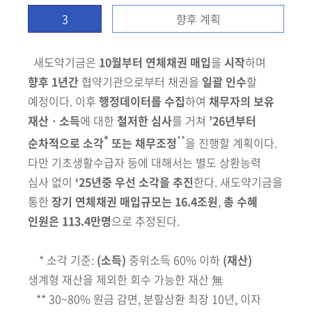
3
향후 계획
새도약기금은
10월부터 연체채권 매입
을
시작
하며
향후 1년간
협약기관
으로부터 채권을
일괄 인수
할
예정이다. 이후
행정데이터를 수집
하여
채무자의
보유
재산ㆍ소득
에 대한
철저한 심사
를 거쳐
’26년부터
*
**
순차적으로 소각
또는 채무조정
을 진행할 계획이다.
다만 기초생활수급자 등에 대해서는
별도 상환능력
심사 없이
‘25년중 우선 소각을 추진
한다.
새도약기금을
통한
장기 연체채권 매입규모는 16.4조원
,
총 수혜
인원은 113.4만명
으로 추정된다.
*
소각 기준:
(소득)
중위소득 60% 이하
(재산)
생계형 재산을 제외한 회수 가능한 재산 無
** 30~80% 원금 감면, 분할상환 최장 10년, 이자