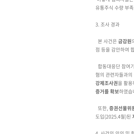
유통주식 수량 부족
3. 조사 경과
본 사건은
금감원
점 등을 감안하여
합동대응단 참여기
혐의 관련자들과의
강제조사권
을 활용
증거를 확보
하였습
또한,
증권선물위
도입(2025.4월)된
4. 사건의 의의 및 