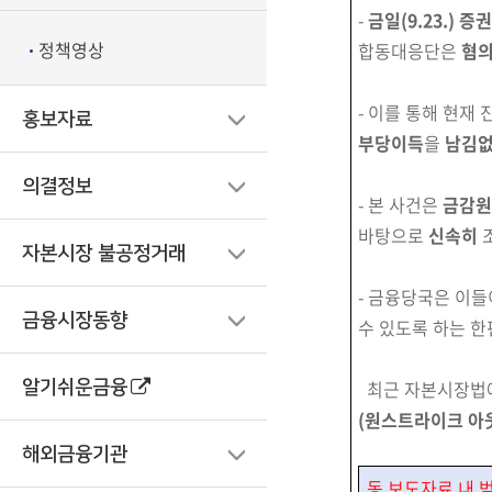
-
금일(9.23.) 
정책영상
합동대응단은
혐의
- 이를 통해 현재
홍보자료
부당
이득
을
남김없
의결정보
- 본 사건은
금감
바탕으로
신속히
자본시장 불공정거래
- 금융당국은 이
금융시장동향
수 있도록 하는 한
최근 자본시장법
알기쉬운금융
(원스트라이크 아
해외금융기관
동 보도자료 내