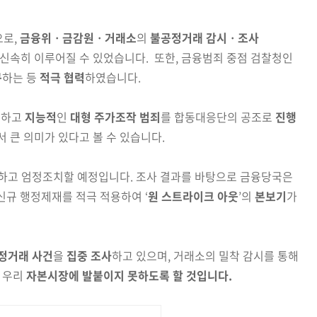
으로,
금융위ㆍ금감원ㆍ거래소
의
불공정거래 감시ㆍ조사
 신속히
이루어질 수 있었습니다. 또한, 금융범죄 중점 검찰청인
구
하는 등
적극 협력
하였습니다.
밀
하고
지능적
인
대형 주가조작 범죄
를 합동대응단의
공조로
진행
 큰 의미가 있다고 볼 수 있습니다.
고 엄정조치할 예정입니다. 조사 결과를 바탕으로 금융당국은
신규
행정제재를 적극 적용하여 ‘
원 스트라이크 아웃
’의
본보기
가
정거래 사건
을
집중 조사
하고 있으며, 거래소의 밀착 감시를
통해
 우리
자본시장에 발붙이지 못하도록 할 것입니다.