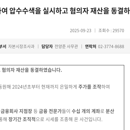
여 압수수색을 실시하고 혐의자 재산을 동결하
2025-09-23
조회수 : 29570
부서
자본시장조사과
담당자
전양준 사무관
연락처
02-3774-8688
 혐의자 재산을 동결하였습니다.
동원해 2024년초부터 현재까지 은밀하게
주가를
조작
하여
,
금융회사 지점장
등
금융 전문가
들이
수십 개의 계좌
로
분산
 통해
장기간 조직적
으로 시세를 조종해 온 사건입니다.