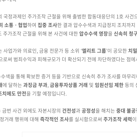
의 국정과제인 주가조작 근절을 위해 출범한 합동대응단의
1호 사건
히 소통ㆍ협업
하여
집중 조사
한 결과 압수수색과 지급정지 조치
까지
도
주가조작 근절을 위해 본 사건에 대한
압수수색 영장
을
신속히
청
 사업가와 의료인, 금융 전문가 등 소위 ‘
엘리트 그룹
’이
공모한
치
으로써 범죄수익과 피해규모가 더 확산되기
전에 차단하였다는 점에서
수색을 통해 확보한 증거 등을 기반으로 신속히 추가
조사를
마무리하
배
에 달하는
과징금 부과
,
금융투자상품 거래
및
임원선임
제한
등의 
조치에도 만전
을 기할 예정입니다.
 금번 사건 외에도 자본시장의
건전성
과
공정성
을 해치는
중대 불공
정거래 행위에 대해
즉각적인 조사
를 실시함으로써
주가
조작 세력
이