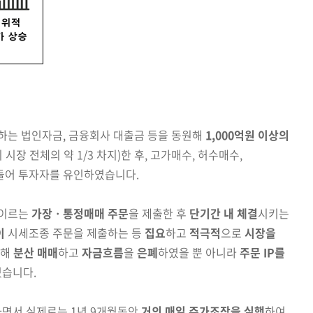
하는 법인자금, 금융회사 대출금 등을 동원해
1,000억원 이상의
시장 전체의 약 1/3 차지)
한 후, 고가매수, 허수매수,
들어
투자자를 유인하였습니다.
 이르는
가장ㆍ통정매매 주문
을 제출한 후
단기간
내 체결
시키는
이
시세조종 주문을 제출하는 등
집요
하고
적극적
으로
시장을
통해
분산 매매
하고
자금흐름
을
은폐
하였을 뿐 아니라
주문 IP를
었습니다.
면서 실제로는 1년 9개월동안
거의
매일 주
가
조작을 실행
하여