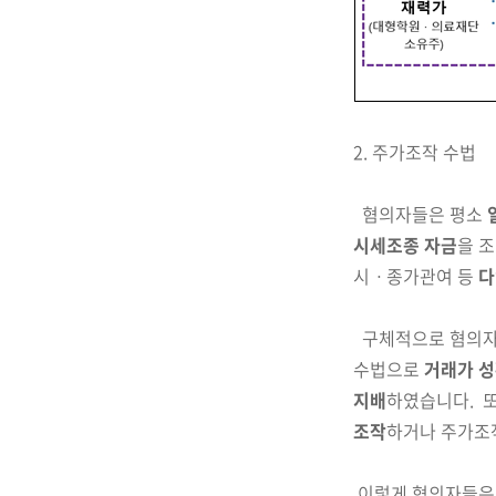
2.
주가조작 수법
혐의자들은 평소
시세
조종 자금
을 
시ㆍ종가관여 등
다
구체적
으로 혐의
수법으로
거래가 성
지배
하였습니다.
조작
하거나 주가조
이렇게 혐의자들