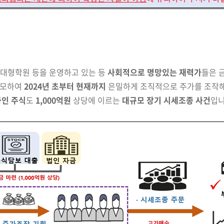
 대형학원 등을 운영하고 있는 등
사회적으로
명망있는
재력가
들은 
공모하여
2024년 초부터
현재까지
은밀하게
조직적으로
주가를 조작해
중인 주식
도
1,000억원
상당에 이르는
대규모 장기 시세
조종 사건
입니