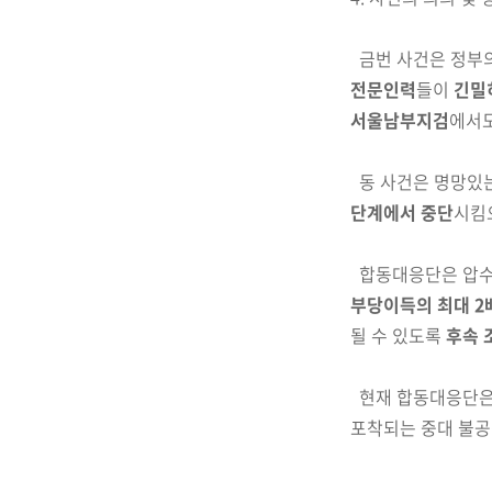
금번 사건은 정부
전문인력
들이
긴밀
서울남
부
지검
에서
동 사건은 명망있는
단계에서 중단
시킴
합동대응단은 압수
부당이득의 최대
2
될 수 있도록
후속 
현재 합동대응단은
포착되는 중대
불공