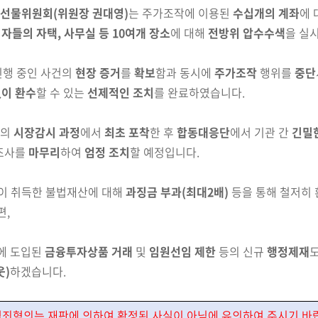
증권선물위원회
(위원장 권대영)
는 주가조작에 이용된
수십개의
계좌
에
자들의 자택, 사무실 등 10여개 장소
에 대해
전방위
압수수색
을 실
 진행 중인 사건의
현장 증거
를
확보
함과 동시에
주가조작
행위를
중단
이 환수
할 수 있는
선제적인 조치
를 완료하였습니다.
원
의
시장감시 과정
에서
최초 포착
한 후
합동대응단
에서 기관 간
긴밀
조사를
마무리
하여
엄정 조치
할 예정입니다.
들이 취득한 불법재산에 대해
과징금 부과
(최대2배)
등을 통해 철저히
편,
에 도입된
금융투자상품 거래
및
임원선임 제한
등의 신규
행정제재
웃)
하겠습니다.
 범죄혐의는
재판에
의
하여 확정된 사실이
아님
에 유의하여
주시기 바