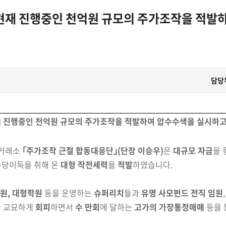
재 진행중인 천억원 규모의 주가조작을 적발하
담당
 진행중인 천억원 규모의 주가조작을 적발
하여 압수수색을
실시
하고
·거래소
｢주가조작 근절 합동대응단｣
(단장 이승우)
은
대규모
자금
을 
부당이득을 취해 온
대형 작전세력
을
적발
하였습니다.
원, 대형학원
등을 운영하는
슈퍼리치
들과
유명
사모펀드
전직 임원
을 교묘하게
회피
하면서
수 만회
에 달하는
고가의 가장통정매매
등을