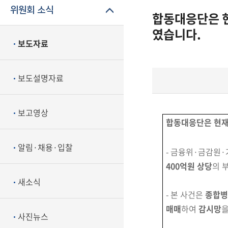
위원회 소식
합동대응단은 현
였습니다.
보도자료
보도설명자료
보고영상
합동대응단은 현재
알림·채용·입찰
- 금융위·금감원
400억원
상당
의 
새소식
- 본 사건은
종합병
매매
하여
감시망
사진뉴스