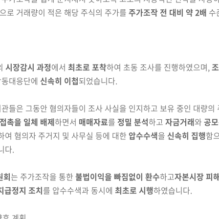
으로 거래량이 적은 해당
주식의
주가를
주가조작 전 대비 약 2배
수
의
시장감시 과정
에서
최초로 포착
하여 초동 조사를
진행하였으며,
조
 합동대응단에
신속히 이첩
되었습니다.
관들은 그동안 혐의자들이 조사 사실을 인지하고 보유
중인 대량의 
접촉을 일체 배제
하면서
매매자료
를
정밀 분석
하고
자금거래
와
공모
하여 혐의자 주거지 및 사무실 등에 대한
압수수색
을
신속히 집행
함으
니다.
원회
는 주가조작을 통한
불법이익을
빠짐없이 환수
하고
자본시장 피해
지급정지 조치
를 압수수색과 동시에
최초로 시행
하였습니다.
향후 계획