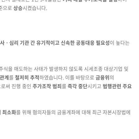
준으로
상승
시켰습니다.
사ㆍ심리 기관 간
유기적이고 신속한 공동대응 필요성
이
높다는
주식을 매도하는 사태가 발생하지 않도록 시세조종 대상기업
및
관계
를
철저히 추적
하였습니다. 이를 바탕으로
금융위
의
로써 진행 중인
주가조작 범죄
를
즉각 중단
시키고
범행관련 주요
 최소화
를 위해
혐의자들의
금융계좌에 대해 최근 자본시장법에