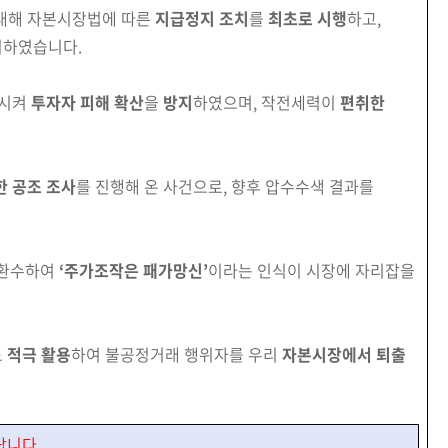
 대해 자본시장법에 따른
지급정지 조치
를
최초로 시행
하고,
시하였습니다.
시켜
투자자 피해 확산
을
방지
하였으며, 작전세력이
편취한
한 공조
조사
를 진행해 온 사건으로, 향후 압수수색 결과를
 환수하여
‘주가조작은 패가망신’
이라는 인식이 시장에 자리잡을
도
적극 활용
하여 불공정거래 행위자를 우리
자본
시장에서 퇴출
랍니다.