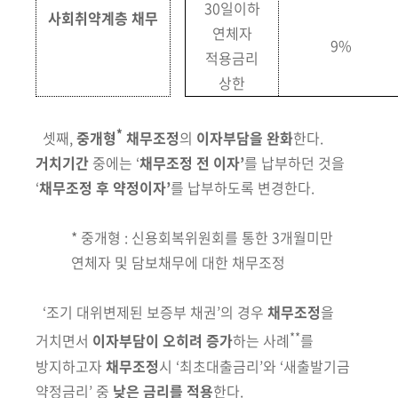
30일이하
사회취약계층 채무
연체자
9%
적용금리
상한
*
셋째,
중개형
채무조정
의
이자부담을 완화
한다.
거치기간
중에는 ‘
채무
조정 전 이자’
를 납부하던 것을
‘
채무조정 후
약정이자’
를 납부하도록 변경한다.
* 중개형 : 신용회복위원회를 통한 3개월미만
연체자 및 담보채무에 대한 채무조정
‘조기 대위변제된 보증부 채권’의 경우
채무조정
을
**
거치면서
이자부담이
오히려
증가
하는 사례
를
방지하고자
채무조정
시 ‘최초대출금리’와 ‘새출발
기금
약정
금리’ 중
낮은 금리를 적용
한다.