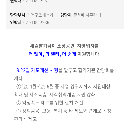
책
연락처
02-2100-2931
마
당
담당부서
기업구조개선과
담당자
문성배 사무관
연락처
02-2100-2936
정
보
공
새출발기금이 소상공인·자영업자를
개
더 많이, 더 빨리, 더 쉽게
지원합니다.
적
-
9.22일 제도개선 시행
을 앞두고 협약기관 간담회를
극
개최
행
① ’20.4월~’25.6월 중 사업 영위자까지 지원대상
정
확대 및 저소득층·사회취약계층 지원 강화
② 약정속도 제고를 위한 절차 개선
금
③ 정책금융·고용·복지 등 타 제도와 연계로 신청
융
위
편의성 제고
원