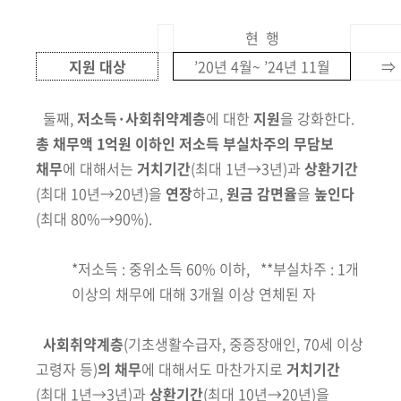
현 행
지원 대상
’20년 4월~ ’24년 11월
⇒
둘째,
저소득·사회
취약
계층
에 대한
지원
을 강화한다.
총 채무액 1억원 이하인
저소득
부실차주
의
무담보
채무
에 대해서는
거치기간
(최대 1년→3년)
과
상환기간
(최대 10년→20년)
을
연장
하고,
원금 감면율
을
높인다
(최대 80%→90%)
.
*저소득 : 중위소득 60% 이하, **부실차주 : 1개
이상의 채무에 대해 3개월 이상 연체된 자
사회취약계층
(기초생활수급자, 중증장애인, 70세 이상
고령자 등)
의
채무
에
대해서도
마찬가지로
거치기간
(최대 1년→3년)
과
상환기간
(최대 10년→20년)
을