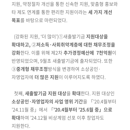
지원
,
약정절차 개선을
통한
신속한 지원
,
맞춤형 홍보와
타 제도 연계를 통한
편리한 지원
이라는
세 가지 개선
목표
를 바탕으로 마련되었다.
(강화된 지원,
‘
더 많이
’
)
①새출발기금
지원대상을
확대하고,
②
저소득·사회
취약계층에 대한 채무조정을
강화
한다. 이를 위해 제2차
추가경정예산에
7천억원
이
반영되었으며, 9월초 새출발기금에 출자되었다. 또한
③
중개형 채무
조정
방식을 변경하여 소상공인·
자영업자에
더 많은 지원
이 이루어지도록 하였다.
첫째,
새출발기금 지원 대상
을
확대
한다. 지원 대상인
소상공인·자영업자의
사업 영위 기간
을 「’20.4월부터
’24.11월 중」에서 「
’20.4월부터 ’25.6월 중」으로
확대
하여 ’24.12월 비상계엄 선포 이후 창업자도
지원한다.