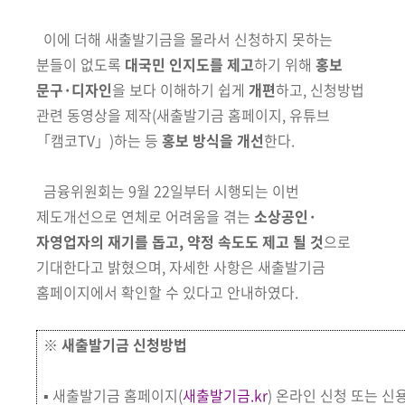
이에 더해 새출발기금을 몰라서 신청하지 못하는
분들이 없도록
대국민 인지도를 제고
하기 위해
홍보
문구·디자인
을 보다 이해하기 쉽게
개편
하고, 신청방법
관련 동영상을 제작
(새출발기금 홈페이지, 유튜브
「캠코TV」)
하는 등
홍보 방식을 개선
한다.
금융위원회는 9월 22일부터 시행되는 이번
제도개선으로 연체로 어려움을
겪는
소상공인·
자영업자의 재기를 돕고, 약정 속도도 제고
될 것
으로
기대
한다고 밝혔으며, 자세한 사항은 새출발기금
홈페이지에서 확인할 수 있다고
안내하였다.
※
새출발기금 신청방법
▪
새출발기금 홈페이지(
새출발기금.kr
) 온라인 신청 또는 