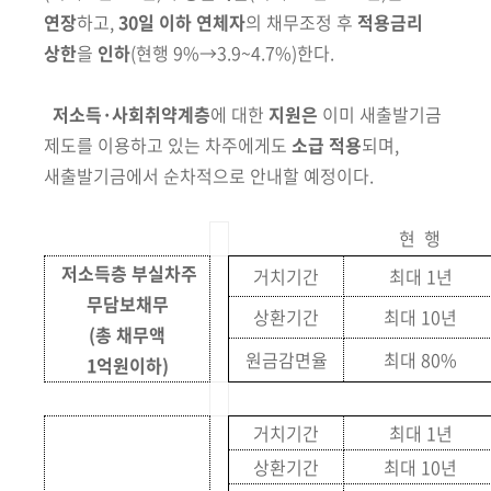
연장
하고,
30일 이하 연체자
의 채무조정 후
적용금리
상한
을
인하
(현행 9%→3.9~4.7%)
한다.
저소득·사회취약계층
에 대한
지원은
이미 새출발기금
제도를 이용하고 있는
차주에게도
소급 적용
되며,
새출발기금에서 순차적으로 안내할 예정이다.
현 행
저소득층 부실차주
거치기간
최대 1년
무담보채무
상환기간
최대 10년
(총 채무액
원금감면율
최대 80%
1억원이하)
거치기간
최대 1년
상환기간
최대 10년