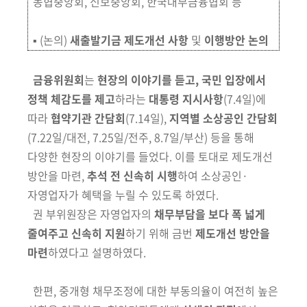
농협중앙회, 신보
중앙회, 한국대부금융협회 등
▪ (논의)
새출발기금 제도개선 사항
및
이행방안 논의
금융위원회
는
현장의 이야기를 듣고, 국민 입장에서
정책 체감도를 제고
하라는
대통령 지시사항
(7.4일)
에
따라
협약기관 간담회
(7.14일)
,
지역별
소상공인 간담회
(7.22일/대전,
7.25일/전주, 8.7일/부산)
등을 통해
다양한
현장의
이야기를 들었다. 이를 토대로 제도개선
방안을 마련,
추석 전 신속히 시행
하여
소상공인·
자영업자가 혜택을 누릴 수 있도록 하였다.
권 부위원장은 자영업자의
채무부담을 보다 폭 넓게
줄여주고 신속히 지원
하기 위해 금번
제도개선 방안을
마련
하였다고 설명하였다.
한편, 중개형 채무조정에 대한 부동의율이 여전히 높은