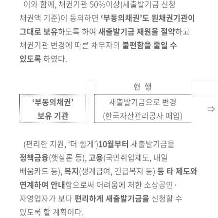
이와 함께, 채권기관 50%이상
(새출발기금 신청
채권액 기준)
이 동의하면
‘부동의채권’도 원채권기관이
그대로 보유
하도록 하여
새출발기금 재원을
절약
하고
채권기관 변경에 따른 채무자의
불편함을 줄일 수
있도록
하였다.
현 행
‘부동의채권’
새출발기금으로 변경
⇒
보유 기관
(한국자산관리공사 매입)
(편리한 지원,
‘
더 쉽게
’
)
10월부터
새출발기금을
정책금융
(햇살론 등)
,
고용
(국민취업제도, 내일
배움카드 등)
,
복지
(생계급여, 긴급복지 등)
등 타 제도와
연계하여 안내
함으로써 어려움에 처한 소상공인·
자영업자가 보다
편리하게 새출발
기금을
신청할 수
있도록 할 계획이다.