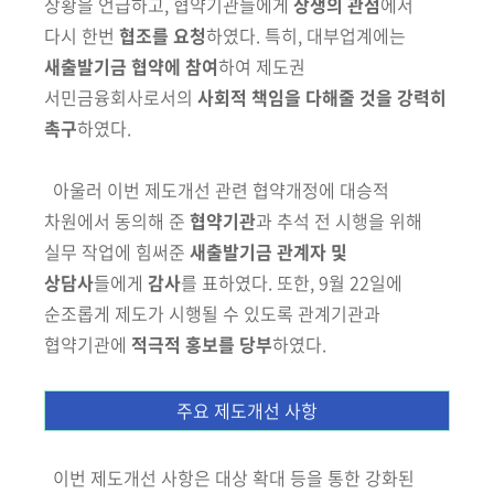
상황을 언급하고,
협약기관들에게
상생의 관점
에서
다시 한번
협조를 요청
하였다. 특히,
대부업계에는
새출발기금 협약에 참여
하여 제도권
서민금융회사로서의
사회적
책임을 다해줄 것을 강력히
촉구
하였다.
아울러 이번 제도개선 관련 협약개정에 대승적
차원에서 동의해 준
협약
기관
과
추석 전 시행을 위해
실무 작업에 힘써준
새출발기금 관계자 및
상담사
들에게
감사
를 표하였다. 또한, 9월 22일에
순조롭게 제도가 시행될 수 있도록 관계기관과
협약기관에
적극적 홍보를 당부
하였다.
주요 제도개선 사항
이
번 제도개선 사항은 대상 확대 등을
통한
강화된