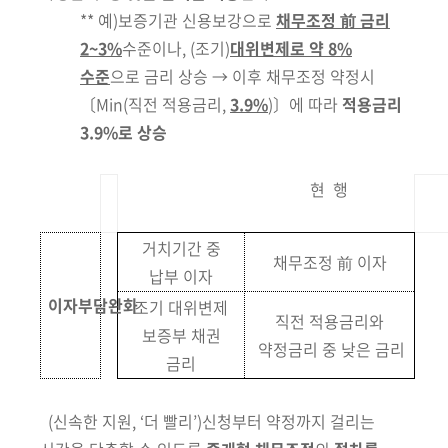
**
예)
보증기관 신용보강으로
채무조정 前 금리
2~3%
수준이나,
(조기)
대위변제로 약 8%
수준
으로
금리 상승 → 이후 채무조정 약정시
〔Min(직전 적용금리,
3.9%
)〕에 따라
적용금리
3.9%로 상승
현 행
거치기간 중
채무조정 前 이자
납부 이자
이자부담완화
조기 대위변제
직전 적용금리와
보증부 채권
약정금리 중 낮은 금리
금리
(신속한 지원,
‘
더 빨리
’
)
신청부터 약정까지 걸리는