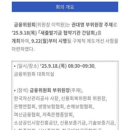
회
회의 개요
금융위원회
(위원장 이억원)
는
권대영 부위원장 주재
로
’
25.9.18(목)
｢새출발기금 협약
기관 간담회｣
를
개최
하여,
9.22(월)부터 시행
될 구체적 제도개선 사항을
마련하였다.
▪ (일시/장소)
‘25.9.18.(목) 08:30~09:30
,
금융위원회 대회의실
▪ (참석)
금융위원회 부위원장
(주재)
,
한국자산관리공사 사장, 신용회복위원회 위원장,
은행연합회, 생명보험협회, 손해보험협회,
여신금융협회, 저축은행중앙회,
소상공인시장진흥공단, 신용보증기금, 기술보증기금,