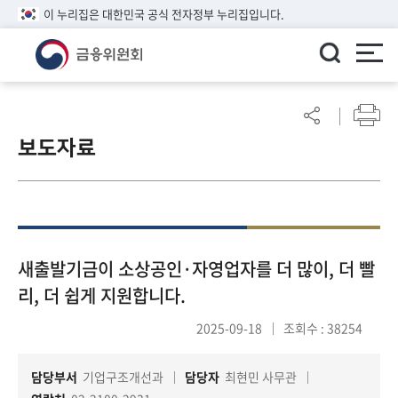
이 누리집은 대한민국 공식 전자정부 누리집입니다.
ENGLISH
어
린
보도자료
이
알
림
마
당
참
새출발기금이 소상공인·자영업자를 더 많이, 더 빨
여
리, 더 쉽게 지원합니다.
마
당
2025-09-18
조회수 : 38254
담당부서
기업구조개선과
담당자
최현민 사무관
정