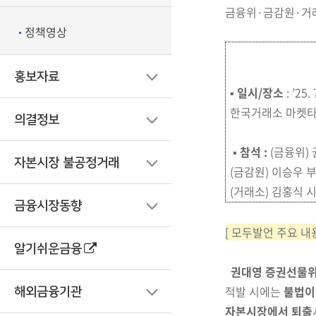
금융위·금감원·거
정책영상
홍보자료
▪
일시/장소
: ’25.
한국거래소 마켓타
의결정보
▪
참석 :
(금융위)
자본시장 불공정거래
(금감원) 이승우 
(거래소) 김홍식
금융시장동향
[ 모두발언 주요 내용
알기쉬운금융
권대영 증권선물
적발 시에는
불법이
해외금융기관
자본시장에서 퇴출