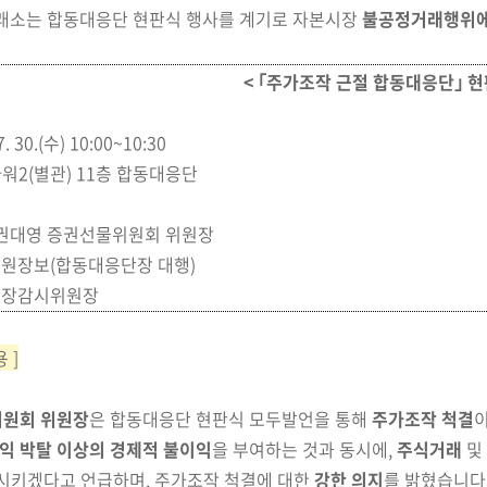
래소는 합동대응단 현판식 행사를 계기로 자본시장
불공정
거래행위에
< ｢주가조작 근절 합동대응단｣ 현
 7. 30.(수) 10:00~10:30
워2(별관) 11층 합동대응단
 권대영 증권선물위원회 위원장
부원장보
(합동대응단장 대행)
 시장감시위원장
 ]
위원회 위원장
은 합동대응단 현판식 모두발언을 통해
주가조작 척결
익 박탈 이상의 경제적 불이익
을 부여하는 것과 동시에,
주식거래
및
시키겠다고 언급하며, 주가조작 척결에 대한
강한 의지
를
밝혔습니다