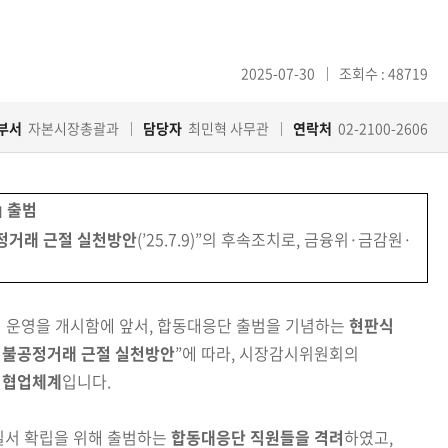
2025-07-30
조회수 : 48719
부서
자본시장총괄과
담당자
최민혁 사무관
연락처
02-2100-2606
 출범
정거래 근절 실천방안
(’25.7.9)”의 후속조치로, 금융위·금감원·
 운영을 개시함에 앞서, 합동대응단 출범을 기념하는
현판식
 불공정거래 근절 실천방안
”에 따라, 시장감시위원회의
협업체계
입니다.
질서 확립을 위해 출범하는
합동대응단 직원들을 격려
하였고,