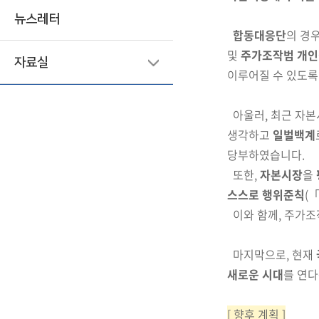
뉴스레터
합동대응단
의 경
및
주가조작범 개인
자료실
이루어질 수 있도록
아울러, 최근 자본
생각하고
일벌백계
당부하였습니다.
또한,
자본시장
을
스스로 행위준칙
(「
이와 함께, 주가조
마지막으로,
현재
새로운
시대
를 연다
[ 향후 계획 ]