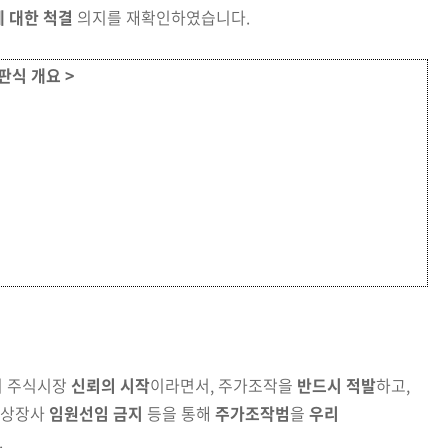
 대한 척결
의지를 재확인하였습니다.
판식 개요 >
이 주식시장
신뢰의 시작
이라면서, 주가조작을
반드시 적발
하고,
 상장사
임원선임 금지
등을 통해
주가조작범
을
우리
.