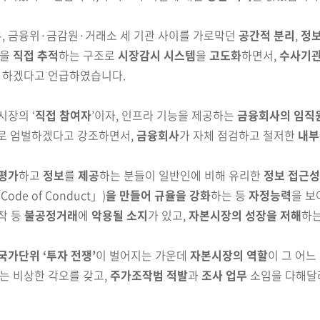
우, 금융위·금감원·거래소 세 기관 사이를 가로막던
공간적 분리
,
정보
을
직접 추적
하는 구조로
시장감시 시스템
을
고도화
하면서,
수사기
 하겠다고 언급하였습니다.
시장의 ‘
직접 참여자
’이자, 인프라 기능을 제공하는
금융회사의 임직
로 엄벌하겠다고 강조하면서,
금융회사
가 자체 점검하고
철저한
내부
평가
하고
정보
를
제공
하는 분들이 일반인에 비해 유리한
정보 접근성
Code of Conduct」)
을 만들어 규율을 강화
하는 등
자정능력
을 보
작 등
불공정거래
에
악용될 소지
가 있고,
자본시장의
성장을 저해
하
국가단위 ‘투자 전쟁’
이 벌어지는 가운데
자본시장의
역할
이 그 어
는 비상한 각오를 갖고,
주가조작범 적발
과
조사 업무
소임을 다해달