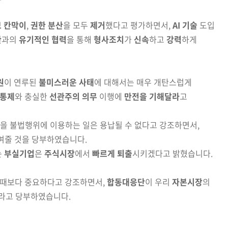
 칸막이
,
권한 분산
을 모두
제거
했다고 평가하면서,
AI
기술
도입
관
과의
유기적인 협력
을 통해
형사조치
가
신속
하고
강력
하게
원
이 연루된
불미스러운 사태
에 대해서는 매우 개탄스럽게
통제
와 충실한
선관주의 의무
이행에
만전을 기해달라
고
을 불법행위에 이용하는 일은 용납될 수 없다고 강조하면서,
여줄 것을 당부하였습니다.
는
부실기업
은
주식시장
에서
빠르게 퇴출
시키겠다고 밝혔습니다.
느 때보다 중요하다고 강조하면서,
합동대응단
이 우리
자본
시장
의
라고 당부하였습니다.