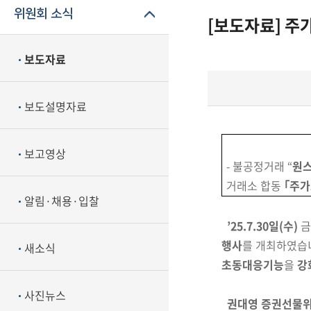
위원회 소식
[보도자료] 주
보도자료
보도설명자료
보고영상
- 불공정거래 “
원
거래소 합동
｢주가
알림·채용·입찰
’25.7.30일(수)
금
행사
를 개최하였습니
새소식
초동대응
기능
을
강
사진뉴스
권대영 증권선물