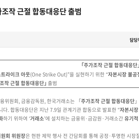
가조작 근절 합동대응단 출범
담당
｢주가조작 근절 합동대응단｣
스트라이크 아웃
(One Strike Out)”을 실현하기 위한 “
자본시장 불공
조작 근절 합동대응단｣
출범
융위원회, 금융감독원, 한국거래소는 「
주가조작 근절 합동대응단
」
다. 합동대응단은 지난 7.9일 관계기관 합동으로 발표한
“
자본시장
화
하기 위하여 ‘
거래소
’에 설치하는 금융위·금감원·거래소간
유기적
위원회 위원장
은 현판 제막 행사 전 간담회를 통해 공정
·
투명한 시장