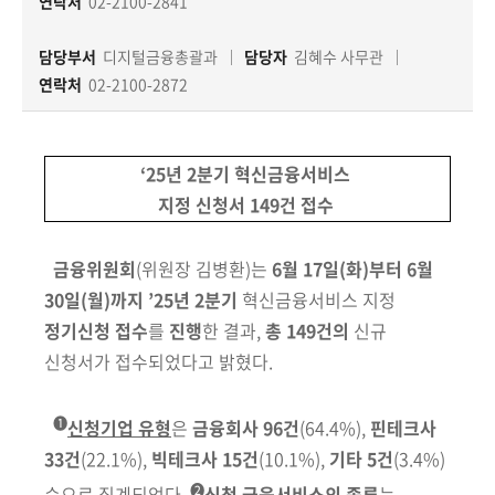
책
연락처
02-2100-2841
마
당
담당부서
디지털금융총괄과
담당자
김혜수 사무관
연락처
02-2100-2872
정
보
공
‘25년 2분기 혁신금융서비스
개
지정 신청서 149건 접수
적
금융위원회
(위원장 김병환)
는
6월 17일(화)부터 6월
극
30일(월)까지
’25년 2분기
혁신금융서비스 지정
행
정기신청 접수
를
진행
한 결과,
총 149건의
신규
정
신청서가 접수되었다고 밝혔다.
금
융
➊
신청기업 유형
은
금융회사
96건
(64.4%)
,
핀테크사
위
33건
(22.1%)
,
빅테
크사
15건
(10.1%)
,
기타 5건
(3.4%)
원
❷
순으로 집계되었다.
신청 금융서비스의
종류
는