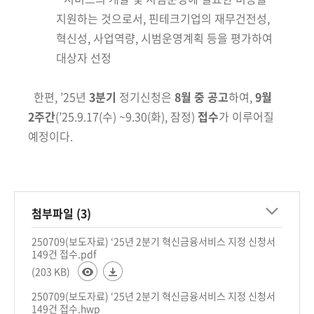
지원하는 것으로서, 핀테크기업의 재무
건전성,
혁신성, 사업역량, 시범운영계획 등을 평가하여
대상자 선정
한편, ’25년
3분기
정기신청은
8월 중 공고
하여,
9월
2주간
(’25.9.17(수) ~9.30(화), 잠정)
접수
가 이루어질
예정이다.
첨부파일 (3)
250709(보도자료) ‘25년 2분기 혁신금융서비스 지정 신청서
149건 접수.pdf
(203 KB)
250709(보도자료) ‘25년 2분기 혁신금융서비스 지정 신청서
149건 접수.hwp