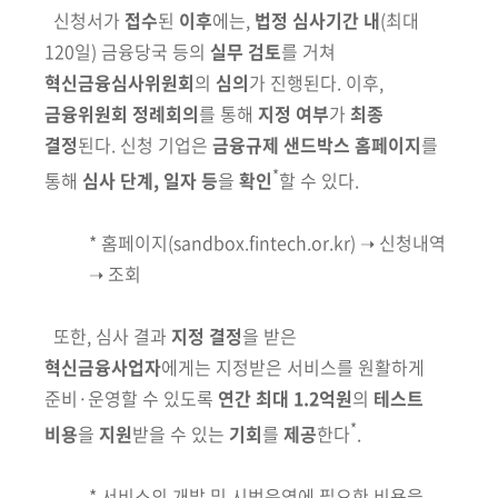
신청서가
접수
된
이후
에는,
법정 심사기간 내
(최대
120일)
금융당국 등의
실무 검토
를 거쳐
혁신금융심사위원회
의
심의
가 진행된다. 이후,
금융위원회
정례회의
를 통해
지정 여부
가
최종
결정
된다. 신청 기업은
금융규제 샌드박스 홈페이지
를
*
통해
심사 단계, 일자 등
을
확인
할 수 있다.
* 홈페이지(sandbox.fintech.or.kr) ➝ 신청내역
➝ 조회
또
한, 심사 결과
지정 결정
을 받은
혁신금융사업자
에게는 지정받은 서비
스를 원활하게
준비·운영할 수 있도록
연간 최대 1.2억원
의
테스트
*
비용
을
지원
받을 수 있는
기회
를
제공
한다
.
*
서비스의 개발 및 시범운영에 필요한 비용을