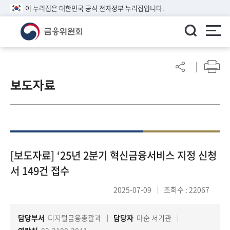
이 누리집은 대한민국 공식 전자정부 누리집입니다.
ENGLISH
어
린
보도자료
이
알
림
마
당
참
[보도자료] ‘25년 2분기 혁신금융서비스 지정 신청
여
서 149건 접수
마
당
2025-07-09
조회수 : 22067
담당부서
디지털금융총괄과
담당자
마순 서기관
정