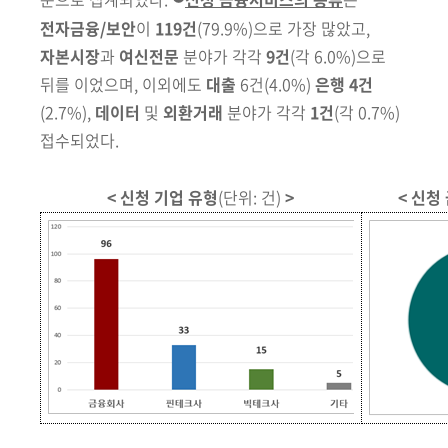
회
전자금융/보안
이
119건
(79.9%)
으로 가장 많았고,
자본시장
과
여신
전문
분야가 각각
9건
(각 6.0%)
으로
뒤를 이었으며, 이외에도
대출
6건
(4.0%)
은행
4건
(2.7%),
데이터
및
외환거래
분야가 각각
1건
(각 0.7%)
접수되었다.
< 신청 기업 유형
(단위: 건)
>
< 신청