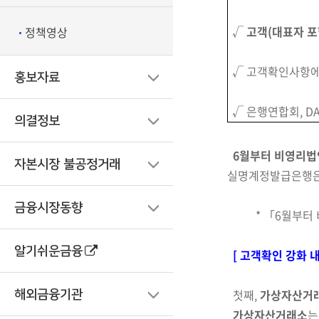
√
고객(대표자 포
정책영상
√ 고객확인사항
홍보자료
√ 은행연합회, D
의결정보
6월부터 비영리
자본시장 불공정거래
실명계정발급은행은
금융시장동향
*
「6월부터 
알기쉬운금융
[ 고객확인 강화 내
첫째,
가상자산거
해외금융기관
가상자산거래소