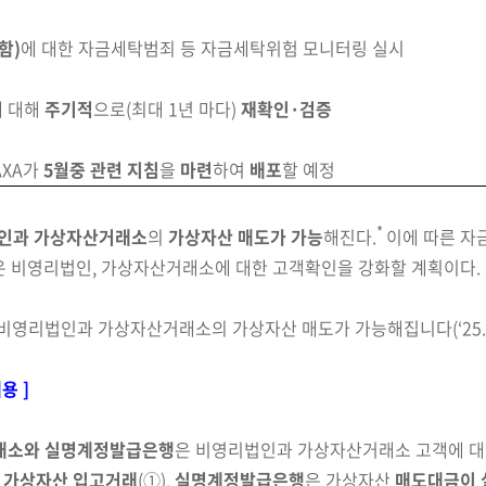
함)
에 대한 자금세탁범죄 등 자금세탁위험 모니터링 실시
에 대해
주기적
으로(최대 1년 마다)
재확인·검증
AXA가
5월중 관련 지침
을
마련
하여
배포
할 예정
*
법인과 가상자산거래소
의
가상자산 매도가 가능
해진다.
이에
따른 자
 비영리법인, 가상자산거래소에 대한 고객확인을 강화할 계획이다.
비영리법인과 가상자산거래소의 가상자산 매도가 가능해집니다(‘25.
용 ]
래소와 실명계정발급은행
은 비영리법인과 가상자산거래소
고객에 
는
가상자산 입고거래
(①),
실명계정발급은행
은 가상자산
매도대금이 