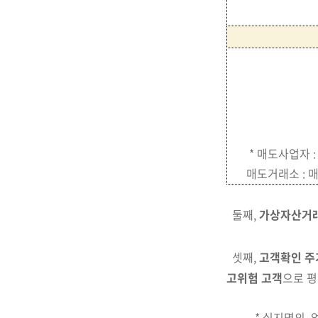
* 매도사업자 
매도거래소 : 
둘째,
가상자산거래
셋째,
고객확인 주
고위험 고객
으로 
* 실지명의, 