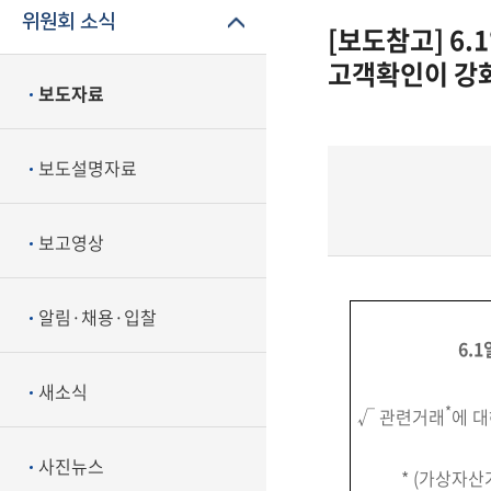
위원회 소식
[보도참고] 6
고객확인이 강
보도자료
보도설명자료
보고영상
알림·채용·입찰
6.
새소식
*
√ 관련거래
에 
사진뉴스
* (가상자