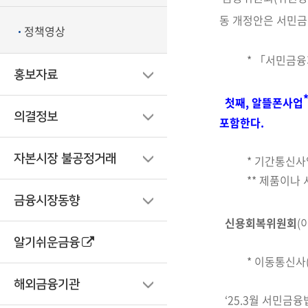
동 개정안은
서민금융
정책영상
* 「서민금융지
홍보자료
첫째,
알뜰폰사업
의결정보
포함한다.
자본시장 불공정거래
*
기간통신사
** 제품이나
금융시장동향
신용회복위원회
(
알기쉬운금융
* 이동통신사(
해외금융기관
‘25.3월 서민금융