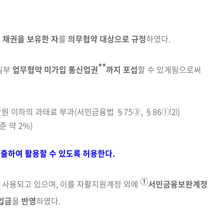
 채권을 보유한 자
를
의무협약 대상으로 규정
하였다.
**
일부
업무협약 미가입 통신업권
까지 포섭
할 수
있게
됨으로써
원 이하의 과태료 부과(서민금융법 §75③, §86①⑵)
 약 2%)
하여 활용할 수 있도록 허용한다.
①
 사용되고 있으며, 이를 자활지원계정 외에
서민
금
융보완계정
입금
을
반영
하였다.