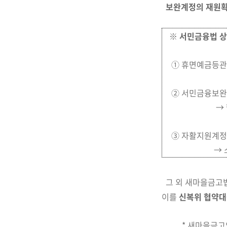
보완계정의 재원
※
서민금융법 상
① 휴면예금등관
② 서민금융보완
→ 햇살론, 
③ 자활지원계
→
그 외
새마을금고법
이를
신복위 협약대
* 새마을금