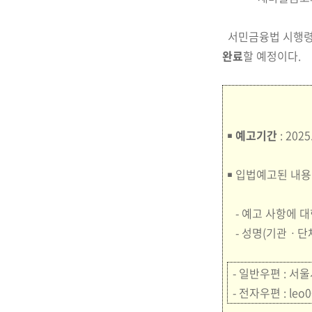
서민금융법 시행령 
완료
할 예정이다.
￭
예고기간
: 202
￭
입법예고된 내용
- 예고 사항에 대
- 성명
(기관ㆍ단
- 일반우편 :
서울
- 전자우편 :
leo