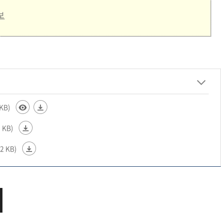
보
 KB)
 KB)
2 KB)