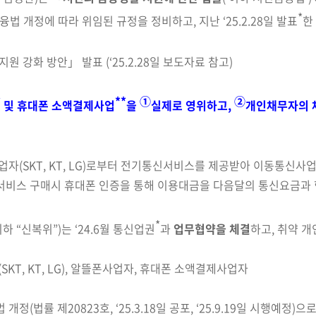
*
법 개정에 따라 위임된 규정을 정비하고, 지난 ‘25.2.28일 발표
한
원 강화 방안」 발표 (‘25.2.28일 보도자료 참고)
*
**
①
②
및 휴대폰 소액결제사업
을
실제로 영위하고,
개인채무자의 
업자(
SKT, KT, LG
)로부터 전기통신서비스를 제공받아 이동통신사업
 서비스 구매시 휴대폰 인증을 통해 이용대금을 다음달의 통신요금과
*
이하 “신복위”)는
‘24.6월 통신업권
과
업무협약
을
체결
하고,
취약 개
SKT, KT, LG), 알뜰폰사업자, 휴대폰 소액결제사업자
법 개정
(법률 제20823호, ‘25.3.18일 공포, ‘25.9.19일 시행예정)
으