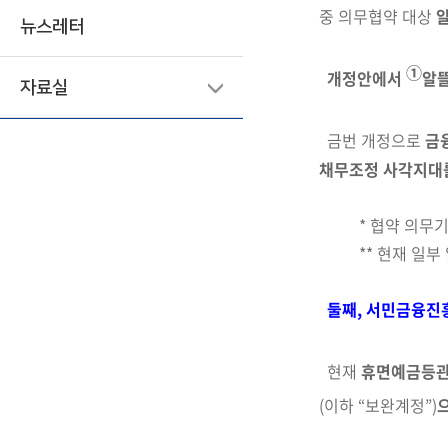
중
의무협약 대상
뉴스레터
①
개정안에서
알뜰
자료실
금번 개정으로
금
채무조정 사각지대
* 협약 의무
** 현재 일
둘째, 서민금융진
현재
휴면예금등
(이하 “보완계정”)