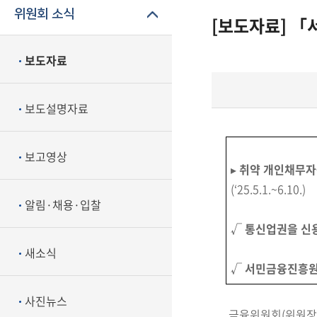
위원회 소식
[보도자료] 「
보도자료
보도설명자료
보고영상
▸
취약 개인채무자
(‘25.5.1.~6.10.)
알림·채용·입찰
√ 통신업권을 신
새소식
√
서민금융진흥원
사진뉴스
금융위원회(위원장