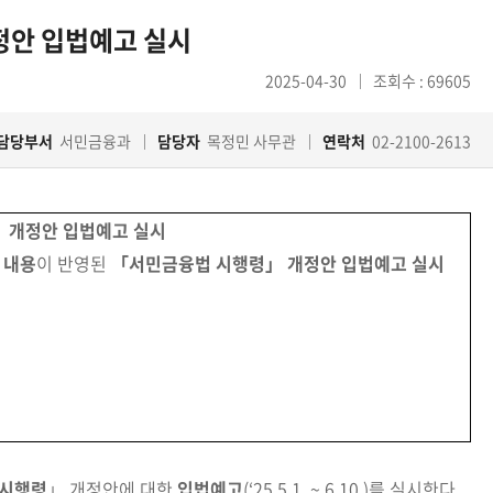
정안 입법예고 실시
2025-04-30
조회수 : 69605
담당부서
서민금융과
담당자
목정민 사무관
연락처
02-2100-2613
 개정안 입법예고 실시
 내용
이 반영된
「서민금융법 시행령」 개정안 입법예고 실시
시행령
」 개정안에 대한
입법예고
(‘25.5.1. ~ 6.10.)를 실시한다.