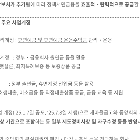
확보처가 추가
됨에 따라 정책서민금융을
효율적‧탄력적으로 공급
할
 주요 사업계정
리계정 :
휴면예금 및 휴면예금 운용수익금
관리‧운용
계정 :
정부‧금융회사 출연금
등을 활용
최저특례보증 등 보증상품 공급
정 :
정부 출연금, 휴면계정 전입금
등을 활용
소생대출, 미소금
융 등 직접대출상품 공급, 금융 교육 등 지원
 개정
(‘25.1.7일 공포, ‘25.7.8일 시행)
으로 새마을금고와
중앙회의
상 기관으로 포함
하는 등
일부 제도정비사항 및 자구수정 등을 반영
고와 중앙회의 부실채권의 매입‧매각‧추심 등을 전담하는 회사