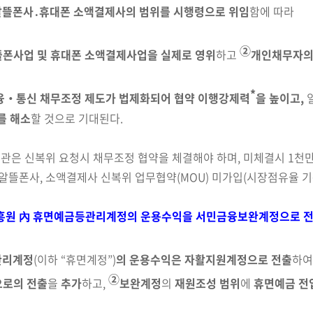
알뜰폰사․휴대폰 소액결제사의 범위를 시행령으로
위임
함에 따라
②
폰사업 및 휴대폰 소액결제사업을 실제로 영위
하고
개인채무자의
*
융‧통신 채무조정 제도가 법제화되어 협약 이행
강제력
을 높이고,
를 해소
할 것으로 기대된다.
기관은 신복위 요청시 채무조정 협약을 체결해야 하며, 미체결시 1천만
부 알뜰폰사, 소액결제사 신복위 업무협약(MOU) 미가입(시장점유율 기준
흥원 內 휴면예금등관리계정의 운용수익을 서민금융보완계정으로 전출
관리계정
(이하 “휴면계정”)
의 운용수익은
자활지원계정으로 전출
하여
②
으로의 전출
을
추가
하고,
보완계정
의
재원조성 범위
에
휴면예금 전