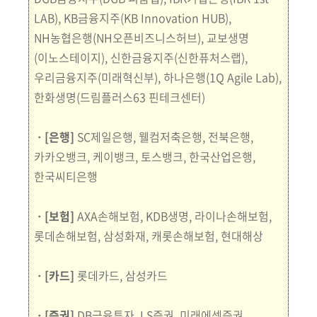
LAB), KB금융지주(KB Innovation HUB),
NH농협은행(NH오픈비즈니스허브),
교보생명
(이노스테이지), 신한금융지주(신한퓨처스랩),
우리금융지주
(미래
혁신부), 하나은행(1Q Agile Lab),
한화생명(드림플러스63 핀테크센터)
ㆍ[은행]
SC제일은행, 웰컴저축은행, 전북은행,
카카오뱅크, 케이뱅크, 토스뱅크, 한국산업은행,
한국씨티은행
ㆍ[보험]
AXA손해보험, KDB생명, 라이나손해보험,
롯데손해보험, 삼성화재, 캐롯손해보험, 현대해상
ㆍ[카드]
롯데카드, 삼성카드
ㆍ[증권]
DB금융투자, LS증권, 미래에셋증권,