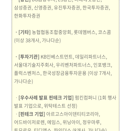
삼성증권, 신영증권, 유진투자증권, 한국투자증권,
한화투자증권
ㆍ[기타]
농협협동조합중앙회, 롯데멤버스, 코스콤
(이상 38개사, 가나다순)
ㆍ[투자기관]
KB인베스트먼트, 데일리파트너스,
서울대기술지주회사, 우리벤처파트너스,
인포뱅
크,
플럭스벤처스, 한국성장금융투자운용
(이상 7개사,
가나다순)
ㆍ
[우수사례 발표 핀테크 기업]
펌킨컴퍼니
(1회 행사
발표 기업으로, 위탁테스트 선정)
ㆍ
[핀테크 기업]
아르고스아이덴티티코리아,
어드바이저로렌, 에임스, 위닝아이, 정우마루
,
토모
로우, 티디엑스, 파인더스
(8개사, 가나다순)