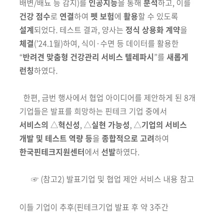
배변/배뇨 등 감지)
를
인공지능
을 통해
분석
하고,
이를
건강 점수
로
연결
하여
펫 보험
에
활용
할 수 있도록
설계
되었다. 테스트
결과, 양사는
정식 상용화 계약
을
체결
(
’
24.1월)
하여,
식이
·
수면 등 데이터를 활용한
“
반려견 맞춤형 건강관리 서비스 텔레파시
”
를
새롭게
런칭
하였다.
한
편, 금번 행사에서 협업 아이디어를 제안하게 된 8개
기업들은 발표를 희망하는 핀테크 기업 중에서
서비스의
△
혁신성
, △
실현 가능성
,
△
기업의
서비스
개발 및 테스트 역량
등
을
종합적으로 고려
하여
한국핀테크지원센터
에
서
선발
하였다.
☞ (참고2) 발표기업 및 협업 제안 서비스 내용 참고
이들 기업이 추후
(핀테크기업 발표 후 약 3주간