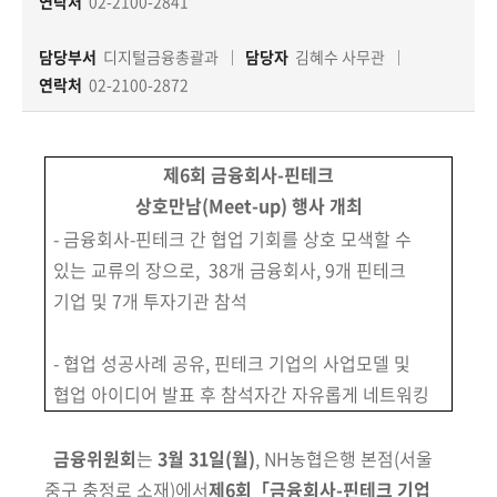
책
연락처
02-2100-2841
마
당
담당부서
디지털금융총괄과
담당자
김혜수 사무관
연락처
02-2100-2872
정
보
공
제6회 금융회사-핀테크
개
상호만남(Meet-up) 행사 개최
- 금융회사-핀테크 간 협업 기회를 상호 모색할 수
적
있는 교류의 장으로, 38개 금융회사, 9개 핀테크
극
기업 및 7개 투자기관 참석
행
정
- 협업 성공사례 공유, 핀테크 기업의 사업모델 및
협업 아이디어 발표 후 참석자간 자유롭게 네트워킹
금
융
위
금융위원회
는
3월 31일(월)
, NH농협은행 본점
(서울
원
중구 충정로 소재)
에서
제6회
「
금융회사-핀테크 기업