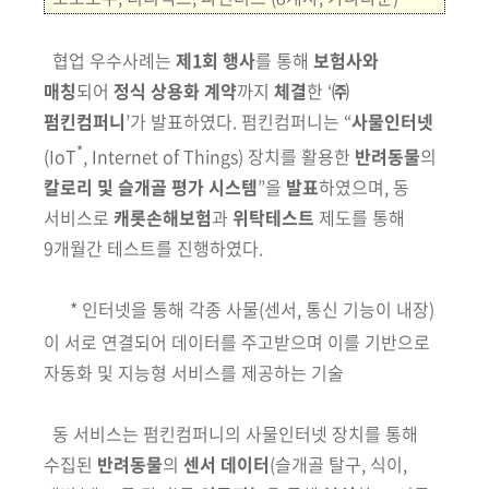
협업 우수사례는
제1회 행사
를 통해
보험사와
매칭
되어
정식 상용화 계약
까
지
체결
한
‘
㈜
펌킨컴퍼니
’가
발표하였다.
펌킨컴퍼니는
“
사물인터넷
*
(IoT
, Internet of Things) 장치를 활용한
반려동물
의
칼로리 및 슬개골 평가 시스템
”
을
발표
하였으며, 동
서비스로
캐롯손해보험
과
위탁테스트
제도를 통해
9개월간 테스트를 진행하였다.
*
인터넷을 통해 각종 사물(센서, 통신 기능이 내장)
이 서로 연결되어 데이터를 주고받
으며 이를 기반으로
자동화 및 지능형 서비스를 제공하는 기술
동 서비스는 펌킨컴퍼니의 사물인터넷 장치를 통해
수집된
반려동
물
의
센서 데이터
(슬개골 탈구, 식이,