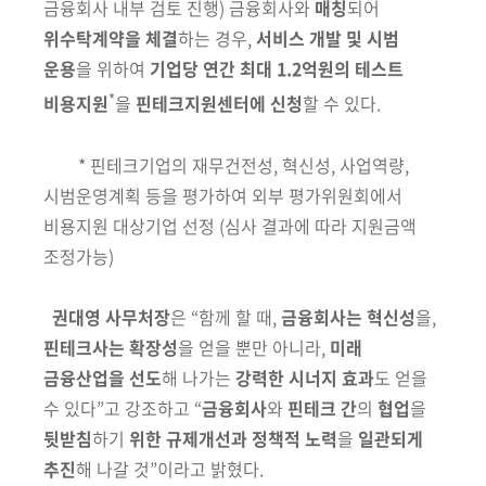
금융회사 내부 검토 진행)
금융
회사와
매칭
되어
위수탁계약을 체결
하는 경우,
서비스 개발 및 시범
운용
을
위하여
기업당 연간 최대 1.2억원의 테스트
*
비용지원
을
핀테크지원센터에 신청
할 수 있다.
*
핀테크기업의 재무건전성, 혁신성, 사업역량,
시범운영계획 등을 평가하여 외부 평가
위원회에서
비용지원 대상기업 선정
(심사 결과에 따라 지원금액
조정가능)
권대영 사무처장
은
“함께 할 때,
금융회사는 혁신성
을,
핀테크사는 확장성
을
얻을 뿐만 아니라,
미래
금융산업을 선도
해 나가는
강력한 시너지 효과
도 얻을
수 있다”고 강조하고 “
금융회사
와
핀테크 간
의
협업
을
뒷받침
하기
위한 규제개선과 정책적 노력
을
일관되게
추진
해 나갈 것”이라고 밝혔다.