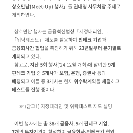
회
상호만남
(Meet-Up)
행사
」
를
권대영 사무처장
주재
로
개최하였다.
상호만남 행사는 금융혁신법상「지정대리인」․
「위탁테스트」 제도를 활용
하여
핀테크 기업과
금융회사간 협업
을 촉진하기 위해
23년말부터 분기별로
개최
되고 있다.
참고로,
지난 5회 행사
(
’
24.12월 개최)
에 참여한
9개
핀테크 기업
중
5개
사
가
보험, 은행, 증권사 등
과
매칭
되고 이들 중
3개사
는 현재
위수탁계약
을
체결
하고
테스트를 진행 중
이다.
☞ (참고1) 지정대리인 및 위탁테스트 제도 설명
이번 행사에는
총 38개 금융사
,
9개 핀테크 기업
,
7개
의
투자기관
이 참석하
여
금융회사-핀테크간 협업