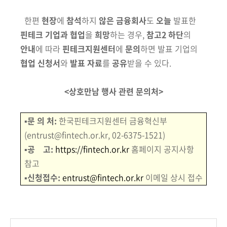
한편
현장
에
참석
하지
않은 금융회사
도
오늘
발표한
핀테크 기업과 협
업
을
희망
하
는 경우,
참고2 하단
의
안내
에 따라
핀테크지원센터
에
문의
하
면 발표
기업의
협업 신청서
와
발표 자료
를
공유
받을 수 있다.
<상호만남 행사 관련 문의처>
▪문 의 처:
한국핀테크지원센터 금융혁신부
(entrust@fintech.or.kr, 02-6375-1521)
▪공 고:
https://fintech.or.kr
홈페이지 공지사항
참고
▪신청접수:
entrust@fintech.or.kr
이메일 상시 접수