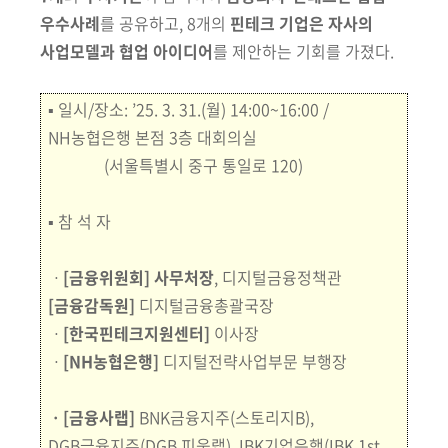
우수사례
를 공유하고, 8개의
핀테크 기업은 자사의
사업모델과 협업 아이디어
를 제안하는 기회를 가졌다.
▪
일시/장소
:
’25. 3. 31.(월) 14:00~16:00 /
NH농협은행 본점 3층 대회의실
(서울특별시 중구 통일로 120)
▪
참 석 자
ㆍ
[금융위원회]
사무처장
, 디지털금융정책관
[금융감독원]
디지털금융총괄국장
ㆍ
[한국핀테크지원센터]
이사장
ㆍ
[NH농협은행]
디지털전략사업부문 부행장
ㆍ[
금융사랩
]
BNK금융지주(스토리지B),
DGB금융지주(DGB 피움랩), IBK기업은행(IBK
1st