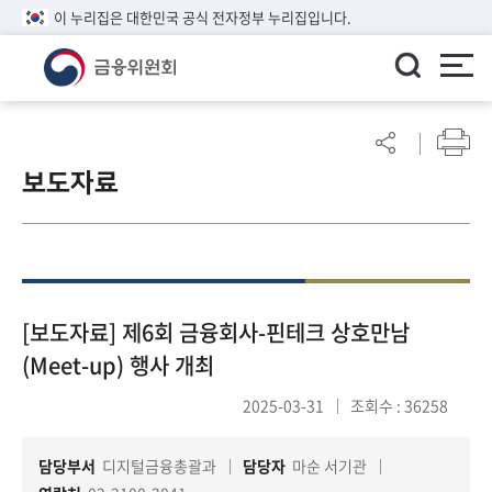
이 누리집은 대한민국 공식 전자정부 누리집입니다.
ENGLISH
어
린
보도자료
이
알
림
마
당
참
[보도자료] 제6회 금융회사-핀테크 상호만남
여
(Meet-up) 행사 개최
마
당
2025-03-31
조회수 : 36258
담당부서
디지털금융총괄과
담당자
마순 서기관
정