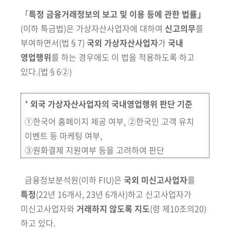
회
｢
특정 금융거래정보의 보고 및 이용 등에 관한 법률｣
(이하 특금법)
은 가상자산사업자에 대하여
신고의무
를
부여하면서
(법§7)
국외 가상자산사업자
가
국내
영업행위
를 하는 경우에도 이 법을 적용하도록 하고
있다.
(법§6②)
*
외국 가상자산사업자의 국내영업행위 판단 기준
①한국어 홈페이지 제공 여부, ②한국인 고객 유치
이벤트 등 마케팅 여부,
③원화결제 지원여부 등을 고려하여 판단
금융정보분석원
(이하 FIU)
은
국외 미신고사업자
를
특정
(22년 16개사, 23년 6개사)
하고
신고사업자가
미신고사업자와
거래하지 않도록 지도
(령 제10조의20)
하고 있다
.