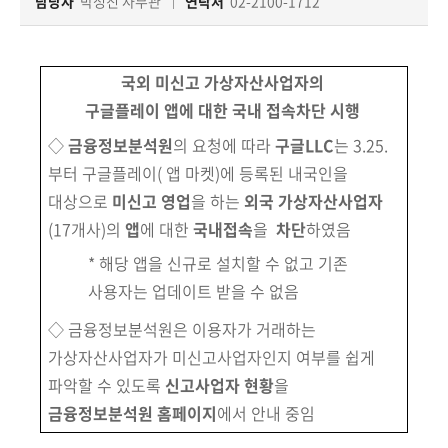
책
담당자
박성진 사무관
연락처
02-2100-1712
마
당
국외 미신고 가상자산사업자의
정
구글플레이 앱에 대한 국내 접속차단 시행
보
◇
금융정보분석원
의 요청에 따라
구글LLC
는 3.25.
공
부터 구글플레이( 앱 마켓)에 등록된 내국인을
개
대상으로
미신고 영업
을 하는
외국 가상자산사업자
(17개사)의
앱
에 대한
국내접속
을
차단
하였음
적
극
* 해당 앱을 신규로 설치할 수 없고 기존
행
사용자는 업데이트 받을 수 없음
정
◇ 금융정보분석원은 이용자가 거래하는
가상자산사업자가 미신고사업자인지 여부를 쉽게
금
융
파악할 수 있도록
신고사업자 현황
을
위
금융정보분석원
홈페이지
에서 안내 중임
원