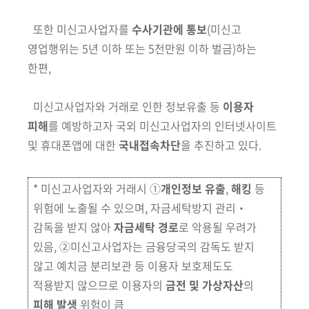
또한 미신고사업자를
수사기관에 통보
(미신고
영업행위는 5년 이하 또는 5천만원 이하 벌금)
하는
한편,
미신고사업자와 거래로 인한 정보유출 등
이용자
피해
를 예방하고자 국외
미신고사업자의 인터넷사이트
및 휴대폰앱에 대한
국내접속차단
을 추진하고 있다
.
*
미신고사업자와 거래시 ①
개인정보 유출
,
해킹
등
위험에 노출될 수 있으며, 자
금
세탁방지 관리‧
감독을 받지 않아
자금세탁 경로
로 악용될 우려가
있음, ②미신고
사업자는 금융당국의 감독도 받지
않고 예치금 분리보관 등 이용자 보호제도도
적용받지 않으므로 이용자의
금전 및 가상자산
의
피해 발생
위험이 큼