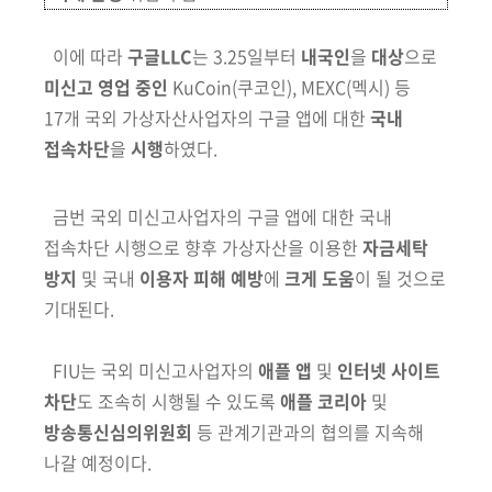
이에 따라
구글LLC
는 3.25일부터
내국인
을
대상
으로
미신고 영업
중인
KuCoin
(쿠코인)
, MEXC
(멕시)
등
17개 국외 가상자산사업자의 구글 앱에 대한
국내
접속차단
을
시행
하였다.
금번 국외 미신고사업자의 구글 앱에 대한 국내
접속차단 시행으로 향후
가상자산을 이용한
자금세탁
방지
및 국내
이용자 피해 예방
에
크게 도움
이
될 것으로
기대된다.
FIU는 국외 미신고사업자의
애플 앱
및
인터넷 사이트
차단
도 조속히 시행될 수 있도록
애플 코리아
및
방송통신심의위원회
등 관계기관과의 협의를 지속해
나갈 예정이다.