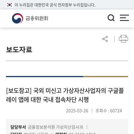
이 누리집은 대한민국 공식 전자정부 누리집입니다.
ENGLISH
어
린
보도자료
이
알
림
마
당
참
[보도참고] 국외 미신고 가상자산사업자의 구글플
여
레이 앱에 대한 국내 접속차단 시행
마
당
2025-03-26
조회수 : 60724
담당부서
금융정보분석원 가상자산검사과
정