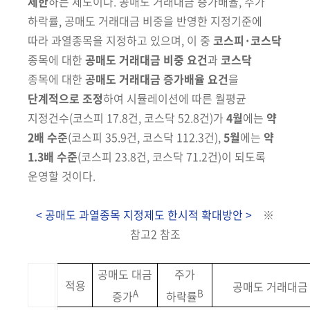
제한
하는 제도이다. 공매도 거래대금 증가배율, 주가
하락률, 공매도
거래대금 비중을 반영한 지정기준에
따라 과열종목을 지정하고 있으며, 이
중
코스피·코스닥
종목에 대한
공매도 거래대금 비중 요건
과
코스닥
종목에
대한
공매도 거래대금 증가배율 요건
을
단계적으로 조정
하여 시뮬레이션에
따른 월평균
지정건수
(코스피 17.8건, 코스닥 52.8건)
가
4월
에는
약
2배 수준
(코스피
35.9건, 코스닥 112.3건)
,
5월
에는
약
1.3배
수준
(코스피 23.8건, 코스닥 71.2건)
이 되도록
운영할 것이다.
< 공매도 과열종목 지정제도 한시적 확대방안 >
※
참고2 참조
공매도 대금
주가
적용
공매도 거래대금
A
B
증가
하락률