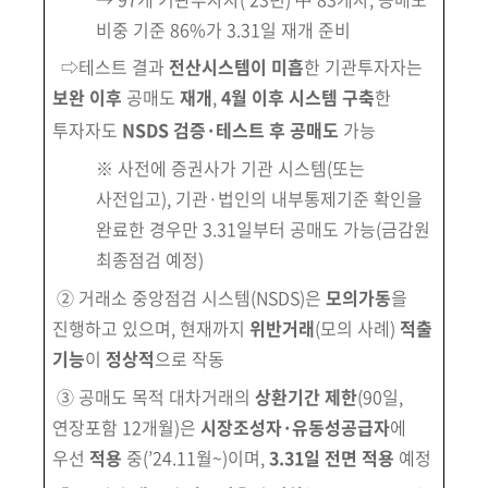
회
비중 기준 86%가 3.31일 재개 준비
⇨테스트 결과
전산시스템이 미흡
한 기관투자자는
보완 이후
공매도
재개
,
4월 이후 시스템 구축
한
투자자도
NSDS 검증·테스트 후 공매도
가능
※ 사전에 증권사가 기관 시스템(또는
사전입고), 기관·법인의 내부통제기준 확인을
완료한 경우만 3.31일부터 공매도 가능(금감원
최종점검 예정)
② 거래소 중앙점검 시스템(NSDS)은
모의가동
을
진행하고 있으며, 현재까지
위반거래
(모의 사례)
적출
기능
이
정상적
으로 작동
③ 공매도 목적 대차거래의
상환기간 제한
(90일,
연장포함 12개월)은
시장조성자·
유동성공급자
에
우선
적용
중(’24.11월~)이며,
3.31일 전면 적용
예정