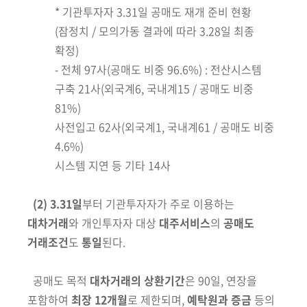
*
기관투자자 3.31일 공매도 재개 준비 현황
(잠정치 / 모의가동 결과에 따라 3.28일 최종
확정)
-
전체 97사
(공매도 비중 96.6%)
: 전산시스템
구축 21사
(외국계6, 국내계15 / 공매도 비중
81%)
사전입고 62사
(외국계1, 국내계61 / 공매도 비중
4.6%)
시스템 지연 등 기타 14사
(2)
3.31일
부터 기관투자자가 주로 이용하는
대차거래
와 개인투자자
대상
대주서비스
의
공매도
거래조건
도
통일
된다.
공매도 목적
대차거래의 상환기간
은 90일, 연장을
포함하여
최장 12개월
로
제한되며,
예탁원과 증금
등의