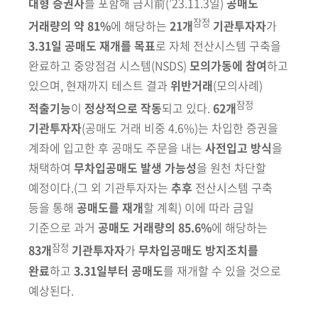
대형 증권사
를
포함해 금지前
(’23.11.3일)
공매도
잠정
거래량의 약 81%
에 해당하는
21개
기
관
투자자
가
3.31일 공매도 재개를 목표
로 자체 전산시스템 구축을
완료하고
중앙점검 시스템
(NSDS)
모의가동에 참여
하고
있으며, 현재까지 테스트 결과
위반거래
(모의사례)
잠정
적출기능
이
정상적으로 작동
되고 있다.
62개
기관투자자
(공매도 거래 비중 4.6%)
는 차입한 증권을
계좌에 입고한 후 공매도 주문을 내는
사전입고 방식
을
채택하여
무차입공매도 발생 가능성
을 원천 차단할
예정이다.
(그 외 기관투자자는
추후
전산시스템 구축
등을 통해
공매도를
재개
할 계획)
이에 따라 금일
기준으로
과거
공매도 거래량의 85.6%
에
해당하는
잠정
83개
기관투자자
가
무차입공매도 방지조치를
완료
하고
3.31일부터 공매도
를 재개할 수 있을 것으로
예상된다.