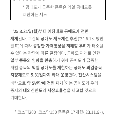
* 공매도가 급증한 종목은 익일 공매도를
제한하는 제도
’25.3.31일(월)부터 예정대로 공매도가 전면
재개
된다. 그간의
공매도
제도개선 추진
(’24.6.13. 방안
발표)
에 따라
공정한 가격형성을 저해할 우려
가
해소
될
수 있다는 판단에 따른 결정이다. 공매도 재개로 인한
일부 종목의
영향을 완충
하기 위해 공매도가 급증한
개별 종목의
익일 공매도를 제한
하는
공매도 과열종목
지정제도
도
5.31일까지 확대 운영
한다.
전산시스템
을
*
바탕으로
약 5년만에 전면 재개
되는 공매도가 우리
증시의
대외신인도
와
시장효율성
을
제고
할 것으로
기대한다.
* 코스피200·코스닥150 종목은 17개월(’23.11.6~),