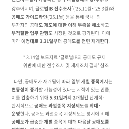
*
갖추어지며,
글로벌IB 전수조사
(’25.11월~’25.3월)
와
공매도 가이드라인
(’25.1월)
등을 통해 국내·외
투자자의
공매도 제도에 대한 이해 부족을 해소
하고
부적절한 업무 관행
도 시정된 것으로 평가된다. 이에
따라
예정대로 3.31일부터 공매도를 전면 재개한다
.
*
3.14일 보도자료 ‘글로벌IB의 공매도 규제
위반에 대한 전수조사 및 제재조치 결과’ 참조
다만, 공매도가 재개됨에 따라
일부 개별 종목
에서는
변동성이 증가
할
가능성이 있다는 지적이 있는 만큼,
이를
완충
하기 위해
5.31일까지 2개월간
단계적·
한시적으로
공매도 과열종목 지정제도
를
확대·
운영
한다. 공매도 과열
종목 지정제도는 평시에 비해
공매도가 급증
한
개별 종목
에 대해
다음날
공매도를