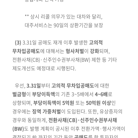
** 상시 리콜 의무가 있는 대차와 달리,
대주서비스는 90일의 상환기간을 보장
(3)
3.31일 공매도 재개 이후 발생한
고의적
무차입공매도
에 대해서는
형사처벌
이
강화
되며,
전환사채
(CB)
·신주인수권부사채
(BW)
제한 등 기타
제도개선도 예정대로 시행된다.
우선,
3.31일
부터
고의적 무차입공매도
에 대한
벌금형
이
부당이득액
의
기존 3~5배에서
4~6배
로
상향되며,
부당이득액이 5억원
또는
50억원 이상
인
경우에는
징역 가중처벌
이 도입된다. 또한, 유상증자의
경우와 동일하게,
전환사채
(CB)
·신주인수권부사채
(BW)
도 발행 계획이 공시된 이후 전환가액·행사가액이
결정되기 前 까지의 기간 동안
공매도
를 한 투자자의