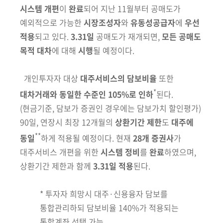
시스템 개편
이
완료
되어 지난 11월부터
공매도가
예외적으로 가능한
시장조성자
와
유동성공급자
에
우선
적용
되고 있다.
3.31일
공매도가 재개되면,
모든 공매도
목적 대차
에 대해
시행
될 예정이다.
개인투자자 대상
대주서비스의 담보비율
또한
*
대차거래와 동일한 수준인
105%로 인하
된다.
(현금기준, 담보가 증권인 경우에는
담보가치 할인평가)
90일, 연장시 최장 12개월의
상환기간
제한
도
대주에
**
동일
하게 적용될 예정이다. 현재
28개 증권사
가
대주서비스 개편을
위한
시스템 정비
를
완료
하였으며,
상환기간 제한과 함께
3.31일 적용
된다.
*
투자자 희망시 대주·신용융자 담보를
통합관리하되 담보비율 140%가 적용되는
통합계좌 선택 가능