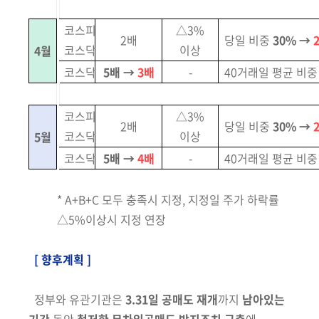
코스피
△3%
2배
당일 비중
30% →
코스닥
이상
4월
코스닥
5배 →
3배
-
40거래일 평균 비중
코스피
△3%
2배
당일 비중
30% →
코스닥
이상
5월
코스닥
5배 →
4배
-
40거래일 평균 비중
* A+B+C 모두 충족시 지정, 지정일 주가 하락률
△5%이상시 지정 연장
[ 향후계획 ]
정부와 유관기관은
3.31일 공매도 재개
까지
남아있는
기간
동안
철저한
무차입공매도 방지조치 구축
에