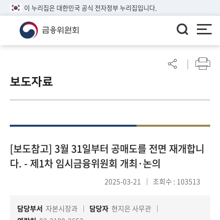
이 누리집은 대한민국 공식 전자정부 누리집입니다.
ENGLISH
어
린
보도자료
이
알
림
마
당
참
[보도참고] 3월 31일부터 공매도를 전면 재개합니
여
다. - 제1차 임시금융위원회 개최·논의
마
당
2025-03-21
조회수 : 103513
담당부서
자본시장과
담당자
현지은 사무관
정