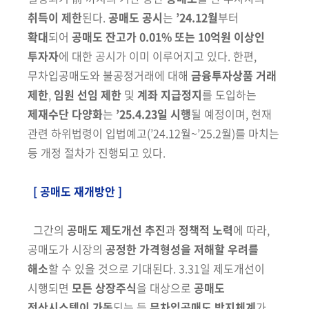
취득이
제한
된다.
공매도 공시
는
’24.12월
부터
확대
되어
공매도 잔고가 0.01% 또는
10억원 이상인
투자자
에 대한 공시가 이미 이루어지고 있다. 한편,
무차입공매도와 불공정거래에 대해
금융투자상품 거래
제한
,
임원 선임 제한
및
계좌 지급정지
를 도입하는
제재수단 다양화
는
’25.4.23일 시행
될 예정이며,
현재
관련 하위법령이 입법예고
(’24.12월~’25.2월)
를 마치는
등 개정 절차가 진행되고 있다.
[ 공매도 재개방안 ]
그간의
공매도 제도개선 추진
과
정책적 노력
에 따라,
공매도가 시장의
공정한 가격형성을 저해할 우려를
해소
할 수 있을 것으로 기대된다. 3.31일
제도개선이
시행되면
모든 상장주식
을 대상으로
공매도
전산시스템이 가동
되는 등
무차입공매도 방지체계
가