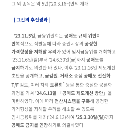
그 외 종목은 약 5년(‘20.3.16~)만의 재개
[ 그간의 추진경과 ]
’23.11.5일
, 금융위원회는
공매도 규제 위반
이
반복
적으로 적발됨에 따라
증권시장의
공정한
가격형성을 저해할 우려
가 있어 임시금융위를 개최하고
’23.11.6일(월)부터 ’24.6.30일(금)까지
공매도
를
금지
하기로 의결한 바 있다.
이후 ’23.11.16일 제도개선
초안을 공개
하고,
금감원․거래소
중심
공매도
전산화
*
T/F
검토, 여러 차례
토론회
등을
통한 충실한 공론화
과정을 거쳐
’24.6.13일
「
공매도 제도개선 방안
」을
마련하였다. 이에 따라
전산시스템을
구축
해 공정한
가격형성을 저해할 우려를 해소할 수 있도록
임시금융위를
개최
(’24.6.13)
하여
’25.3.30일(일)
까지
공매도 금지를 연장
하기로 의결하였다.