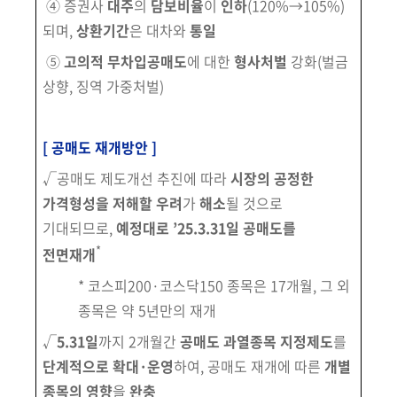
④ 증권사
대주
의
담보비율
이
인하
(120%→105%)
되며,
상환기간
은 대차와
통일
⑤
고의적 무차입공매도
에 대한
형사처벌
강화(벌금
상향, 징역 가중처벌)
[ 공매도 재개방안 ]
√공매도 제도개선 추진에 따라
시장의 공정한
가격형성을 저해할 우려
가
해소
될 것으로
기대되므로,
예정대로 ’25.3.31일 공매도를
*
전면재개
* 코스피200·코스닥150 종목은 17개월, 그 외
종목은 약 5년만의 재개
√
5.31일
까지 2개월간
공매도 과열종목 지정제도
를
단계적으로 확대·운영
하여, 공매도 재개에 따른
개별
종목의 영향
을
완충