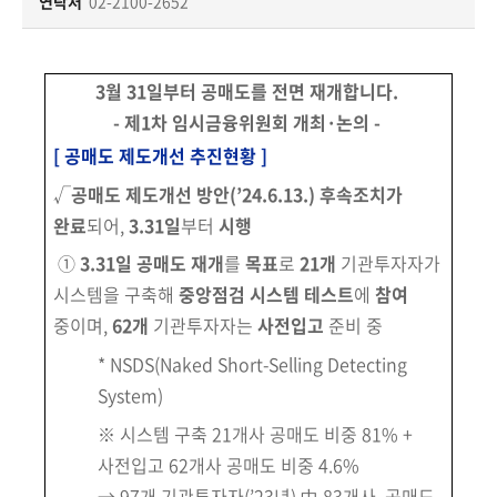
책
연락처
02-2100-2652
마
당
3월 31일부터 공매도를 전면 재개합니다.
정
- 제1차 임시금융위원회 개최·논의 -
보
[ 공매도 제도개선 추진현황 ]
공
√
공매도 제도개선 방안
(’24.6.13.)
후속조치가
개
완료
되어,
3.31일
부터
시행
적
①
3.31일 공매도 재개
를
목표
로
21개
기관투자자가
극
시스템을 구축해
중앙
점검 시스템
테스트
에
참여
행
중이며,
62개
기관투자자는
사전입고
준비 중
정
* NSDS(Naked Short-Selling Detecting
System)
금
융
※ 시스템 구축 21개사 공매도 비중 81% +
위
사전입고 62개사 공매도 비중 4.6%
원
→ 97개 기관투자자(’23년) 中 83개사, 공매도