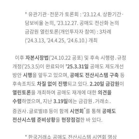
*
유관기관·전문가 토론회 : ‘23.12.4. 상환기간·
담보비율 논의, ’23.12.27. 공매도 전산화 논의
금감원 열린토론(개인투자자 참여) : 3차례
(‘24.3.13, ’24.4.25, ‘24.6.10.) 개최
이후
자본시장법
(’24.10.22 공포)
및 후속 시행령․규정
개정
(’25.3.5)
이 완료
되어
’25.3.31일
공매도 제도개선
방안
시행
을 앞두고 있으며,
공매도 전산
시스템 구축
등
후속조치도
차질 없이 진행
되고 있다.
2.20일 금감원
이
열린토론
을 개최하여 공매도 재개에 대한
의견을
수렴
하였으며, 지난
3.19일
에는
금감원․거래소․
*
증권사․글로벌IB 등이 함께
시연회
를 통해
공매도
전산시스템
준비상황
을
현장점검
한 바 있다.
* 한국거래소 공매도 전산시스템 시연회 영상