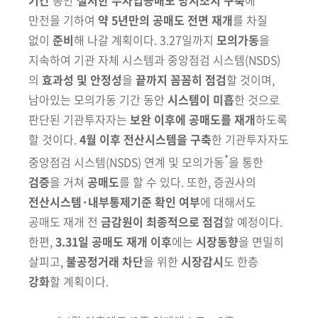
만전을 기하여
약 5년만의 공매도 전면 재개
를
차질
없이
준비
해 나갈 계획이다. 3.27일까지
모의가동
을
지속하여 기관 자체
시스템과
중앙점검 시스템
(NSDS)
의
효과성 및 안정성
을
끝까지 꼼꼼히
점검
할
것이며,
남아있는 모의가동 기간 동안
시스템이 미흡
한 것으로
판단된
기관투자자는
보완 이후에 공매도를 재개
하도록
할 것이다.
4월 이후 전산
시스템을 구축
한 기관투자자도
*
중앙점검 시스템
(NSDS)
연계 및 모의가동
을
통한
검증
을 거쳐
공매도
를 할 수 있다. 또한, 증권사의
전산시스템·내부통제
기준 확인 여부
에 대해서도
공매도 재개 전
금감원이 최종적으로 점검
할 예정
이다.
한편,
3.31일 공매도 재개 이후
에는
시장동향
을 면밀히
살피고,
불공정
거래 차단
을 위한
시장감시
도 한층
강화
할 계획이다.