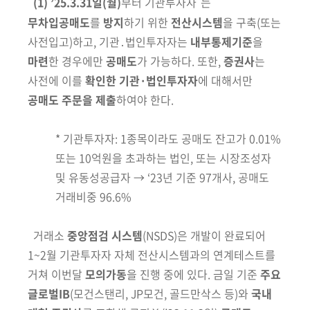
(1)
’25.3.31일(월)
부터 기관투자자
는
무차입공매도
를
방지
하기 위한
전산
시스템
을 구축
(또는
사전입고)
하고, 기관․법인투자자는
내부통제기준
을
마련
한
경우에만
공매도
가 가능하다. 또한,
증권사
는
사전에 이를
확인한 기관·법인
투자자
에 대해서만
공매도 주문을 제출
하여야 한다.
* 기관투자자:
1종목이라도 공매도 잔고가 0.01%
또는 10억원을 초과하는 법인, 또는 시장조성자
및 유동성공급자 → ‘23년 기준 97개사, 공매도
거래비중 96.6%
거래소
중앙점검 시스템
(NSDS)
은 개발이 완료
되어
1~2월 기관투자자 자체
전산시스템과의 연계테스트를
거쳐 이번달
모의가동
을 진행 중에 있다. 금일
기준
주요
글로벌IB
(모건스탠리, JP모건, 골드만삭스 등)
와
국내