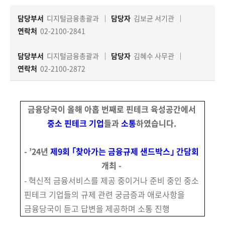
책
마
담당부서
디지털금융총괄과
담당자
김보균 서기관
당
연락처
02-2100-2841
정
담당부서
디지털금융총괄과
담당자
김혜수 사무관
보
연락처
02-2100-2872
공
개
금융당국이 올해 아홉 번째로 핀테크 육성공간에서
적
중소
핀테크 기업
들과
소통
하였습니다.
극
행
- ’24년
제9회 ｢찾아가는 금융규제 샌드박스｣ 간담회
정
개최
-
- 혁신적 금융서비스를 제공 중이거나 준비 중인 중소
금
융
핀테크 기업들의 규제 관련 궁금증과 애로사항을
위
금융당국이 듣고 답변을 제공하며 소통 진행
원