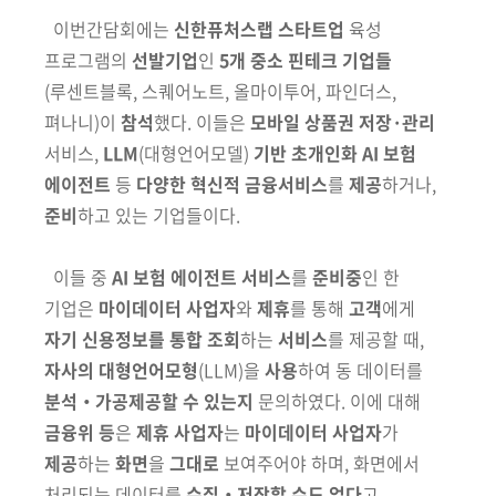
이번간담회에는
신한퓨처스랩 스타트업
육성
프로그램의
선발기업
인
5개
중소 핀테크 기업들
(루센트블록, 스퀘어노트, 올마이투어, 파인더스,
펴나니)
이
참
석
했다. 이들은
모바일 상품권 저장·관리
서비스,
LLM
(대형언어모델)
기반
초개인화 AI
보험
에이전트
등
다양한 혁신적 금융서비스
를
제공
하거나,
준비
하고 있는 기업들이다.
이들 중
AI 보험 에이전트 서비스
를
준비중
인 한
기업은
마이데이터 사
업자
와
제휴
를 통해
고객
에게
자기 신용정보를 통합 조회
하는
서비스
를
제공할 때,
자사의 대형언어모형
(LLM)
을
사용
하여 동 데이터를
분석‧
가
공제공할 수 있는지
문의하였다. 이에 대해
금융위 등
은
제휴 사업자
는
마
이데이터 사업자
가
제공
하는
화면
을
그대로
보여주어야 하며, 화면에서
처리되는 데이터를
수집‧저장할 수도 없다
고