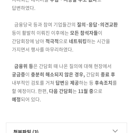
답변하였다.
금융당국 등과 참여 기업들간의
질의
·
응답
·
의견교환
등이 활발히 이뤄진
이후에는
모든 참석자들
이
간담회장에 남아
적극적
으로
네트워킹
하는 시
간을
가지면서 행사를 마무리하였다.
금융위 등
은 간담회 때 나온 질의에 대해 현장에서
궁금증
이
충분히
해소
되지 않은 경우,
간담회
종료 후
내부적인 검토를 거쳐
답변
을
제공
하는 등
후
속조치
를
할 예정이다. 한편,
다음 간담회
는
11월 중
으로
예정
되어 있다.
첨부파일 (3)