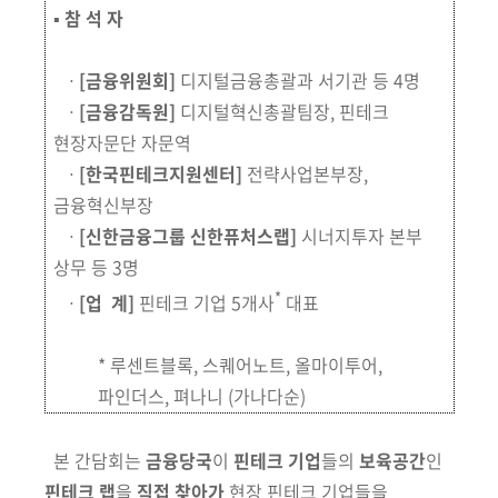
▪
참 석 자
ㆍ
[금융위원회]
디지털금융총괄과 서기관 등 4명
ㆍ
[금융감독원]
디지털혁신총괄팀장, 핀테크
현장자문단 자문역
ㆍ
[한국핀테크지원센터]
전략사업본부장,
금융혁신부장
ㆍ
[신한금융그룹 신한퓨처스랩]
시너지투자 본부
상무 등 3명
*
ㆍ
[업 계]
핀테크 기업 5개사
대표
*
루센트블록, 스퀘어노트, 올마이투어,
파인더스, 펴나니
(가나다순)
본 간담회는
금융당국
이
핀테크 기업
들의
보육공간
인
핀테크 랩
을
직접
찾아가
현장 핀테크 기업들을