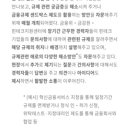
만나보고,
규제 관련 궁금증
을
해소
시켜 주
거나
금융규제 샌드박스 제도
를
활용
하는
방안
을
자문
해주기
위해
매월 개최
되어왔다. 금융위‧금감원‧
핀테크지원센터에
장기간 근무한 경력자
들이
핀테크
기업들의
문의사항
에 대하여
관련된 규제
를 알려주면서
해당 규제의
취지
나
배경
까지
설명
해주고 있으며,
*
규제관련 애로의 다양한 해소방안
도
자문
해주고 있다.
현장
에서
추가
로
제기
되는
질문
과
건의사항
에 대해서도
경력자들
이
답변
을 주고
의견
이나
아이디어
도
제시
하면서
활발한 소통
이 이루어진다.
* (예시) 혁신금융서비스 지정을 통해 일정기간
규제를 면제받거나 정식 인‧허가 신청,
위탁테스트·지정대리인 제도를 통해 금융회사와
협업 등