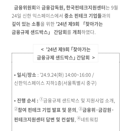
회
금융위원회
와
금융감독원, 한국핀테크지원센터
는 9월
24일 신한
익스
페
이스에서
중소 핀테크 기업들
과의
깊이 있는 소통
을 위한
’
24년
제9회 「찾아가는
금융규제 샌드박스」 간담회
를
개최
하
였다.
< ’24년 제9회 ｢찾아가는
금융규제 샌드박스｣ 간담회 >
▪
일시/장소
: ’24.9.24(화) 14:00
~16
:00 /
신한익스페이스 지하1층
(서울특별시 중구)
➀
▪
진행 순서 :
금융규제 샌드박스 및 지원사업 소개,
➁
➂
참여 핀테크 기업 발표 및 문의
,
금융위
·금감원·
➃
핀테크지원
센터 답변 및 컨설팅
,
네트워킹