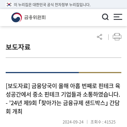
이 누리집은 대한민국 공식 전자정부 누리집입니다.
ENGLISH
어
린
보도자료
이
알
림
마
당
참
[보도자료] 금융당국이 올해 아홉 번째로 핀테크 육
여
성공간에서 중소 핀테크 기업들과 소통하였습니다.
마
- ’24년 제9회 ｢찾아가는 금융규제 샌드박스｣ 간담
당
회 개최
정
2024-09-24
조회수 : 41525