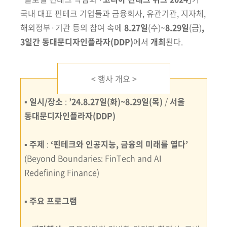
회
국내 대표 핀테크 기업들과 금융회사, 유관기관, 지자체,
해외정부·기관 등의 참여 속에
8.27일
(수)~
8.29일
(금)
,
3일간 동대문디자인플라자
(DDP)
에서
개최
된다.
< 행사 개요 >
▪
일시/장소
:
’24.8.27일(화)~8.29일(목)
/
서울
동대문디자인플라자(DDP)
▪
주제
:
‘핀테크와 인공지능, 금융의 미래를 열다’
(Beyond Boundaries: FinTech and AI
Redefining Finance)
▪
주요 프로그램