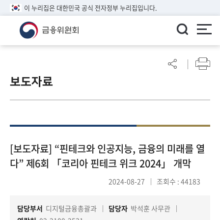
이 누리집은 대한민국 공식 전자정부 누리집입니다.
ENGLISH
어
린
보도자료
이
알
림
마
당
참
[보도자료] “핀테크와 인공지능, 금융의 미래를 열
여
다” 제6회 「코리아 핀테크 위크 2024」 개막
마
당
2024-08-27
조회수 : 44183
담당부서
디지털금융총괄과
담당자
박석훈 사무관
정