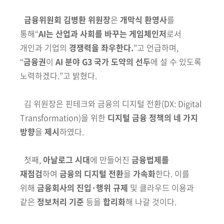
금융위원회 김병환 위원장
은
개막식 환영사
를
통해“
AI는 산업과 사회를
바꾸는 게임체인저
로서
개인과 기업의
경쟁력을 좌우한다.
”고 언급하며,
“
금융권
이
AI 분야 G3 국가 도약의 선두
에 설 수 있도록
노력하겠다.”고
밝혔다.
김 위원장은 핀테크와 금융의 디지털 전환
(DX: Digital
Transformation)
을 위한
디지털 금융 정책의 네 가지
방향
을
제시
하였다.
첫째,
아날로그 시대
에 만들어진
금융법제를
재점검
하여
금융의 디지털 전환
을
가속화
한다. 이를
위해
금융회사의 진입·행위 규제
및 클라우드 이용과
같은
정보처리 기준
등을
합리화
해 나갈 것이다.