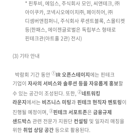
* 핀투비, 에임스, 주식회사 모인, 씨앤테크, ㈜
아이쿠카, 코넥시오에이치㈜, 페이히어, ㈜
디셈버앤컴퍼니, 주식회사 루센트블록, 스몰티켓
등(한패스, 에이젠글로벌은 독립부스 형태로
핀테크관
(아트홀 2관)
전시)
(3) 기타 안내
①
박람회 기간 동안
IR 오픈스테이지
에는
핀테크
기업이
자사의 서비스와
솔루션 등을 자유롭게 홍보
할
②
수 있는 공간이 조성된다. 또한,
네트워킹
라운지
에서는
비즈니스 미팅
과
핀테크 현직자 멘토링
이
③
진행될 예정이며,
핀테크 서포트존
은
금융규제
샌드박스
관련 전문가 지원단
컨설팅
및 일자리
매칭을
위한
취업 상담 공간
등으로 활용된다.