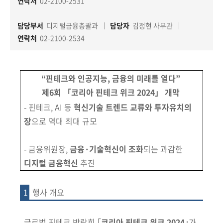
책
연락처
02-2100-2531
마
당
담당부서
디지털금융총괄과
담당자
김정현 사무관
연락처
02-2100-2534
정
보
공
“핀테크와 인공지능, 금융의 미래를 열다”
개
제6회 「코리아 핀테크 위크 2024」
개막
- 핀테크, AI 등
혁신기술 트렌드 교류와 투자유치의
적
장
으로 역대 최대 규모
극
행
- 금융위원장,
금융·기술혁신이 조화
되는 과감한
정
디지털 금융혁신
추진
금
융
1
행사 개요
위
원
글로벌 핀테크 박람회 ｢
코리아 핀테크 위크 2024
｣가