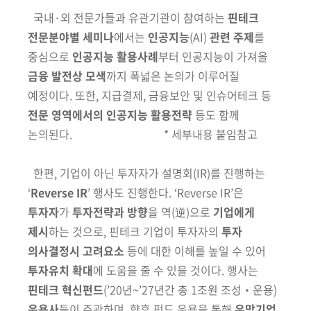
국내
·
외 전문가들과 유관기관이 참여하는
핀테크
전문분야별 세미나
에서는
인공지능
(AI)
관련 주제
를
중심으로
인공지능 활용사례
부터 인공지능이 가져올
금융 발전상 모색
까지 폭넓은 논의가 이루어질
예정이다. 또한,
지급결제, 금융보안 및 인슈어테크 등
전문 영역에서의 인공지능 활용전략
등도 함께
논의된다.
* 세부내용 붙임참고
한편, 기업이 아닌 투자자가 설명회
(IR)
를 진행하는
‘
Reverse IR
’
행사도
진행한다.
‘
Reverse IR
’
은
투자자
가
투자전략과 방향
을 역
(逆)
으로
기업에게
제시
하는 것으로, 핀테크 기업이 투자자의
투자
의사결정시 고려요소
등에
대한 이해를 높일 수 있어
투자유치 확대
에 도움을 줄 수 있을 것이다.
행사는
핀테크 혁신펀드
(
’
20년~
’
27년간 총 1조원 조성‧운용)
운용사
들이 주관하며,
향후 펀드 운용을 통해
유망기업