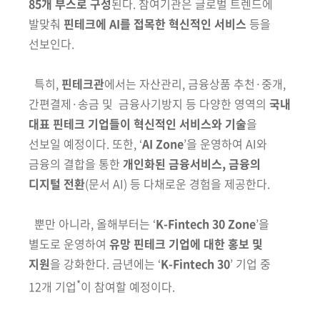
85개 부스로 구성
된다. 참여기관은 글로벌 트렌드에
발맞춰
핀테크에 AI를 접목한 혁신적인 서비스
등을
선보인다.
특히,
핀테크관
에서는 자산관리, 금융상품 추천
·
중개,
간편결제
·
송금 및 금
융사기방지 등 다양한 영역의
국내
대표 핀테크 기업들이
혁신적인
서비스와 기술
을
선보일 예정이다. 또한,
‘
AI Zone
’
을 운영하여 AI와
금융의
결합을 통한
개인화된 금융서비스, 금융의
디지털 전환
(문서 AI)
등 다채로운
경험을 제공한다.
뿐만 아니라, 올해부터는
‘
K-Fintech 30 Zone
’
을
별도로 운영하여
유망 핀테크 기업에 대한 홍보 및
지원
을 강화한다. 금년에는
‘
K-Fintech 30
’
기업 중
*
12개 기업
이 참여할 예정이다.