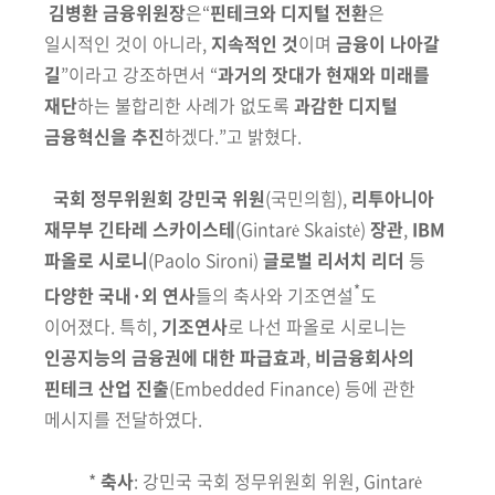
김병환 금융위원장
은“
핀테크와 디지털 전환
은
일시적인 것이 아니라,
지속적인 것
이며
금융이 나아갈
길
”이라고 강조하면서 “
과거의 잣대가
현재와 미래를
재단
하는 불합리한 사례가 없도록
과감한 디지털
금융혁신을
추진
하겠다.”고 밝혔다.
국회 정무위원회 강민국 위원
(국민의힘)
,
리투아니아
재무부
긴타레 스카이스테
(Gintarė Skaistė)
장관
,
IBM
파올로 시로니
(Paolo Sironi)
글로벌 리서치 리더
등
*
다양한 국내·외 연사
들의 축사와 기조연설
도
이어졌다. 특히,
기조연사
로
나선 파올로 시로니는
인공지능의 금융권에 대한 파급효과
,
비금융회사의
핀테크 산업 진출
(Embedded Finance)
등에 관한
메시지를 전달하였다.
*
축사
: 강민국 국회 정무위원회 위원,
Gintarė