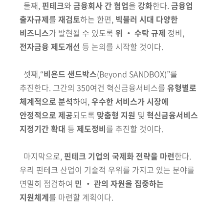
둘째,
핀테크
와
금융회사 간 협업
을
강화
한다.
금융업
출자규제
를
재검토
하는 한편,
빅블러 시대
다양한
비즈니스
가 발현될 수 있도록
위 ‧ 수탁 규제
정비,
전자금융 제도개선
등 논의를 시작할 것이다.
셋째,“
비욘드 샌드박스
(Beyond SANDBOX)
”를
추진한다.
그간의 350여건
혁신금융서비스를
유형별로
체계적으로 분석
하여,
우수한 서비스가 시장에
안정적으로 제공
되도록
맞춤형 지원
및
혁신금융서비스
지정
기간 확대
등
제도정비
를 추진할 것이다.
마지막으로,
핀테크 기업의 국제화 전략을 마련
한다.
우리 핀테크 산업이
기술적 우위를 가지고 있는 분야를
면밀히 점검하여
민 ‧ 관의 자원을 집중
하는
지원체계
를 마련할 계획이다.