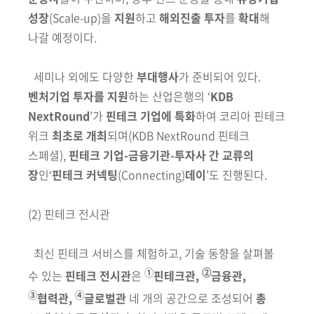
성장
(Scale-up)
을
지원
하고
해외진출 투자
를
확대
해
나갈 예정이다.
세미나 외에도 다양한
부대행사
가 준비되어 있다.
벤처기업 투자를
지원
하는 산업은행의
‘
KDB
NextRound
’
가
핀테크 기업에 특화
하여 코리아
핀테
크
위크
최초로 개최
되며
(KDB NextRound 핀테크
스페셜)
,
핀테크 기업-금융
기관-투자사 간 교류의
장
인‘
핀테크 커넥팅
(Connecting)
데이
’도 진행된다
.
(2) 핀테크 전시관
최신 핀테크 서비스를 체험하고, 기술 동향을 살펴볼
①
➁
수 있는
핀테크
전시관
은
핀테크관,
금융관,
③
④
협력관,
글로벌관
네 개의 공간으로 조성
되어
총