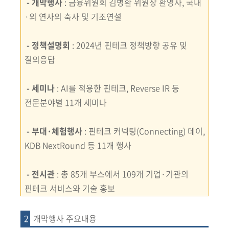
-
개막행사
:
금융위원회 김병환 위원장 환영사, 국내
·외 연사의 축사 및 기조연설
-
정책설명회
: 2024년 핀테크 정책방향 공유 및
질의응답
-
세미나
:
AI를 적용한 핀테크, Reverse IR 등
전문분야별 11개 세미나
-
부대·체험행사
:
핀테크 커넥팅(Connecting) 데이,
KDB NextRound 등 11개 행사
- 전시관
: 총 85개 부스에서 109개 기업·기관의
핀테크 서비스와 기술 홍보
2
개막행사 주요내용